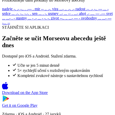
Prozkoumejte další překlady do Morseovy abecedy
nadeje
-. .- -.. . .--- .
mir
-- .. .-.
vira
...- .. .-. .-
radost
.-. .- -.. --- ... -
srdce
... .-. -.. -.-. .
sen
... . -.
usmev
..- ... -- . ...-
ahoj
.- .... --- .---
svet
... ...- . -
stastny
... - .- ... - -. -.
zivot
--.. .. ...- --- -
svobodny
... ...- ---
-... --
STÁHNĚTE SI APLIKACI
Začněte se učit Morseovu abecedu ještě
dnes
Dostupné pro iOS a Android. Stažení zdarma.
Učte se jen 5 minut denně
5× rychlejší učení s rozloženým opakováním
Kompletní zvukové nástroje s nastavitelnou rychlostí
Download on the
App Store
Get it on
Google Play
Zdarma · iOS a Android · 27 jazyků