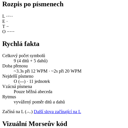
Rozpis po písmenech
L
·
−
·
·
E
·
T
−
O
−
−
−
Rychlá fakta
Celkový počet symbolů
9 (4 ditů + 5 dahů)
Doba přenosu
~3.3s při 12 WPM · ~2s při 20 WPM
Nejdelší písmeno
O (---) · 11 jednotek
Vzácná písmena
Pouze běžná abeceda
Rytmus
vyvážený poměr ditů a dahů
Začíná na L (.-..)
Další slova začínající na L
Vizuální Morseův kód