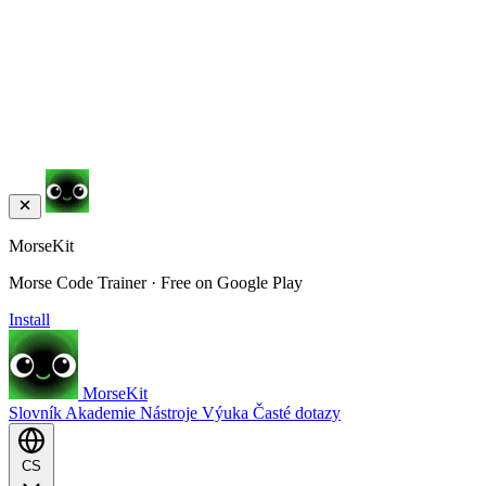
MorseKit
Morse Code Trainer · Free on Google Play
Install
MorseKit
Slovník
Akademie
Nástroje
Výuka
Časté dotazy
CS