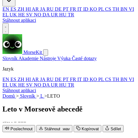
EN
ES
ZH
HI
AR
JA
RU
DE
PT
FR
IT
ID
KO
PL
CS
TH
BN
VI
EL
UK
HE
SV
NO
DA
UR
HU
TR
Stáhnout aplikaci
MorseKit
Slovník
Akademie
Nástroje
Výuka
Časté dotazy
Jazyk
EN
ES
ZH
HI
AR
JA
RU
DE
PT
FR
IT
ID
KO
PL
CS
TH
BN
VI
EL
UK
HE
SV
NO
DA
UR
HU
TR
Stáhnout aplikaci
Domů
>
Slovník
>
L
>
LETO
Leto
v Morseově abecedě
·
−
·
·
·
−
−
−
−
Poslechnout
Stáhnout .wav
Kopírovat
Sdílet