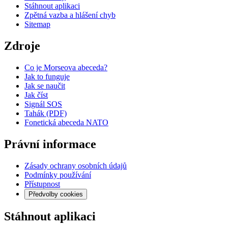
Stáhnout aplikaci
Zpětná vazba a hlášení chyb
Sitemap
Zdroje
Co je Morseova abeceda?
Jak to funguje
Jak se naučit
Jak číst
Signál SOS
Tahák (PDF)
Fonetická abeceda NATO
Právní informace
Zásady ochrany osobních údajů
Podmínky používání
Přístupnost
Předvolby cookies
Stáhnout aplikaci