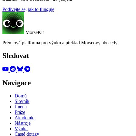
Podívejte se, jak to funguje
MorseKit
Prémiová platforma pro výuku a překlad Morseovy abecedy.
Sledovat
Navigace
Domů
Slovník
Jména
Fráze
Akademie
Nástroje
Výuka
Časté dotazy