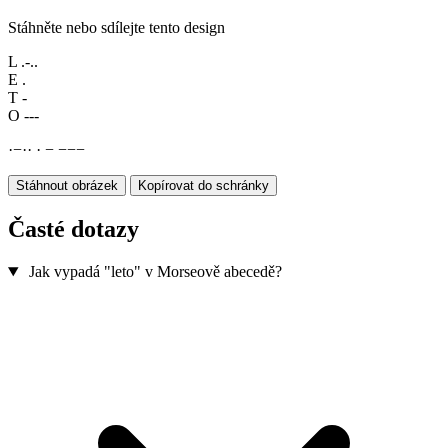
Stáhněte nebo sdílejte tento design
L
.-..
E
.
T
-
O
---
·
−
·
·
·
−
−
−
−
Stáhnout obrázek
Kopírovat do schránky
Časté dotazy
Jak vypadá "leto" v Morseově abecedě?