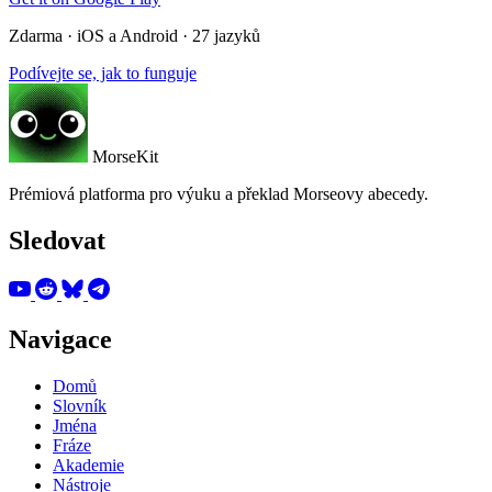
Zdarma · iOS a Android · 27 jazyků
Podívejte se, jak to funguje
MorseKit
Prémiová platforma pro výuku a překlad Morseovy abecedy.
Sledovat
Navigace
Domů
Slovník
Jména
Fráze
Akademie
Nástroje