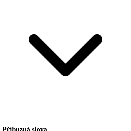
Příbuzná slova