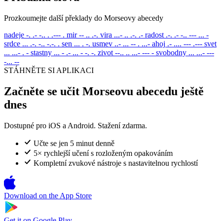
Prozkoumejte další překlady do Morseovy abecedy
nadeje
-. .- -.. . .--- .
mir
-- .. .-.
vira
...- .. .-. .-
radost
.-. .- -.. --- ... -
srdce
... .-. -.. -.-. .
sen
... . -.
usmev
..- ... -- . ...-
ahoj
.- .... --- .---
svet
... ...- . -
stastny
... - .- ... - -. -.
zivot
--.. .. ...- --- -
svobodny
... ...- ---
-... --
STÁHNĚTE SI APLIKACI
Začněte se učit Morseovu abecedu ještě
dnes
Dostupné pro iOS a Android. Stažení zdarma.
Učte se jen 5 minut denně
5× rychlejší učení s rozloženým opakováním
Kompletní zvukové nástroje s nastavitelnou rychlostí
Download on the
App Store
Get it on
Google Play