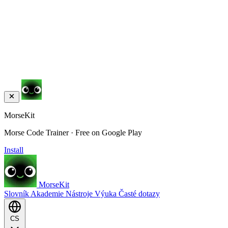
MorseKit
Morse Code Trainer · Free on Google Play
Install
MorseKit
Slovník
Akademie
Nástroje
Výuka
Časté dotazy
CS