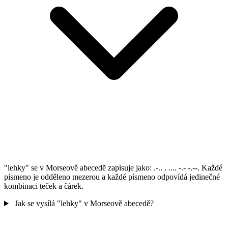
"lehky" se v Morseově abecedě zapisuje jako: .-.. . .... -.- -.--. Každé
písmeno je odděleno mezerou a každé písmeno odpovídá jedinečné
kombinaci teček a čárek.
Jak se vysílá "lehky" v Morseově abecedě?