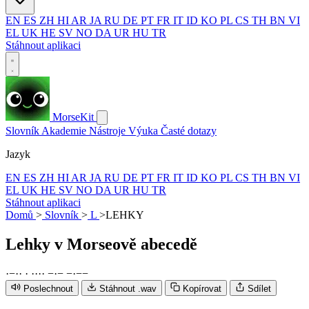
EN
ES
ZH
HI
AR
JA
RU
DE
PT
FR
IT
ID
KO
PL
CS
TH
BN
VI
EL
UK
HE
SV
NO
DA
UR
HU
TR
Stáhnout aplikaci
MorseKit
Slovník
Akademie
Nástroje
Výuka
Časté dotazy
Jazyk
EN
ES
ZH
HI
AR
JA
RU
DE
PT
FR
IT
ID
KO
PL
CS
TH
BN
VI
EL
UK
HE
SV
NO
DA
UR
HU
TR
Stáhnout aplikaci
Domů
>
Slovník
>
L
>
LEHKY
Lehky
v Morseově abecedě
·
−
·
·
·
·
·
·
·
−
·
−
−
·
−
−
Poslechnout
Stáhnout .wav
Kopírovat
Sdílet