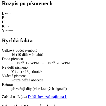
Rozpis po písmenech
L
·
−
·
·
E
·
H
·
·
·
·
K
−
·
−
Y
−
·
−
−
Rychlá fakta
Celkový počet symbolů
16 (10 ditů + 6 dahů)
Doba přenosu
~5.1s při 12 WPM · ~3.1s při 20 WPM
Nejdelší písmeno
Y (-.--) · 13 jednotek
Vzácná písmena
Pouze běžná abeceda
Rytmus
převažují dity (více krátkých signálů)
Začíná na L (.-..)
Další slova začínající na L