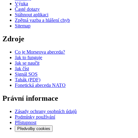
Výuka
Časté dotazy
Stáhnout aplikaci
Zpětná vazba a hlášení chyb
Sitemap
Zdroje
Co je Morseova abeceda?
Jak to funguje
Jak se naučit
Jak číst
Signál SOS
Tahák (PDF)
Fonetická abeceda NATO
Právní informace
Zásady ochrany osobních údajů
Podmínky používání
Přístupnost
Předvolby cookies