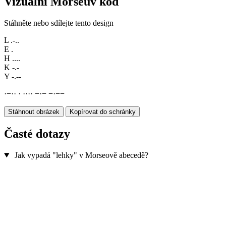
Vizuální Morseův kód
Stáhněte nebo sdílejte tento design
L
.-..
E
.
H
....
K
-.-
Y
-.--
·
−
·
·
·
·
·
·
·
−
·
−
−
·
−
−
Stáhnout obrázek
Kopírovat do schránky
Časté dotazy
Jak vypadá "lehky" v Morseově abecedě?