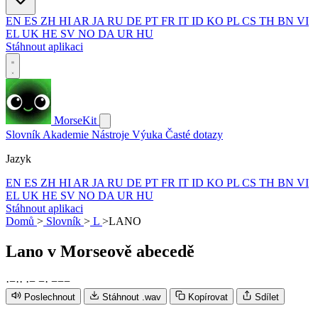
EN
ES
ZH
HI
AR
JA
RU
DE
PT
FR
IT
ID
KO
PL
CS
TH
BN
VI
EL
UK
HE
SV
NO
DA
UR
HU
Stáhnout aplikaci
MorseKit
Slovník
Akademie
Nástroje
Výuka
Časté dotazy
Jazyk
EN
ES
ZH
HI
AR
JA
RU
DE
PT
FR
IT
ID
KO
PL
CS
TH
BN
VI
EL
UK
HE
SV
NO
DA
UR
HU
Stáhnout aplikaci
Domů
>
Slovník
>
L
>
LANO
Lano
v Morseově abecedě
·
−
·
·
·
−
−
·
−
−
−
Poslechnout
Stáhnout .wav
Kopírovat
Sdílet