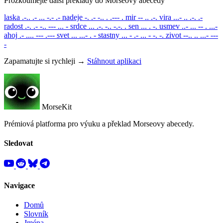
Prozkoumejte další překlady do Morseovy abecedy
laska
.-.. .- ... -.- .-
nadeje
-. .- -.. . .--- .
mir
-- .. .-.
vira
...- .. .-. .-
radost
.-. .- -.. --- ... -
srdce
... .-. -.. -.-. .
sen
... . -.
usmev
..- ... -- . ...-
ahoj
.- .... --- .---
svet
... ...- . -
stastny
... - .- ... - -. -.
zivot
--.. .. ...- ---
-
Zapamatujte si rychleji →
Stáhnout aplikaci
MorseKit
Prémiová platforma pro výuku a překlad Morseovy abecedy.
Sledovat
Navigace
Domů
Slovník
Jména