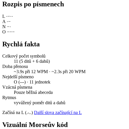
Rozpis po písmenech
L
·
−
·
·
A
·
−
N
−
·
O
−
−
−
Rychlá fakta
Celkový počet symbolů
11 (5 ditů + 6 dahů)
Doba přenosu
~3.9s při 12 WPM · ~2.3s při 20 WPM
Nejdelší písmeno
O (---) · 11 jednotek
Vzácná písmena
Pouze běžná abeceda
Rytmus
vyvážený poměr ditů a dahů
Začíná na L (.-..)
Další slova začínající na L
Vizuální Morseův kód