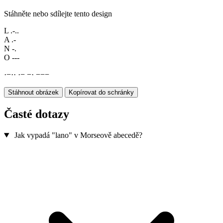
Stáhněte nebo sdílejte tento design
L
.-..
A
.-
N
-.
O
---
·
−
·
·
·
−
−
·
−
−
−
Stáhnout obrázek
Kopírovat do schránky
Časté dotazy
Jak vypadá "lano" v Morseově abecedě?