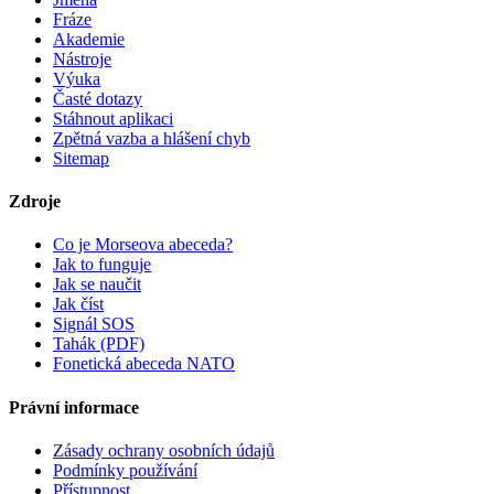
Fráze
Akademie
Nástroje
Výuka
Časté dotazy
Stáhnout aplikaci
Zpětná vazba a hlášení chyb
Sitemap
Zdroje
Co je Morseova abeceda?
Jak to funguje
Jak se naučit
Jak číst
Signál SOS
Tahák (PDF)
Fonetická abeceda NATO
Právní informace
Zásady ochrany osobních údajů
Podmínky používání
Přístupnost