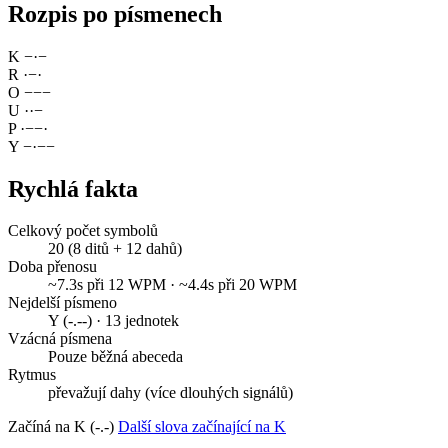
Rozpis po písmenech
K
−
·
−
R
·
−
·
O
−
−
−
U
·
·
−
P
·
−
−
·
Y
−
·
−
−
Rychlá fakta
Celkový počet symbolů
20 (8 ditů + 12 dahů)
Doba přenosu
~7.3s při 12 WPM · ~4.4s při 20 WPM
Nejdelší písmeno
Y (-.--) · 13 jednotek
Vzácná písmena
Pouze běžná abeceda
Rytmus
převažují dahy (více dlouhých signálů)
Začíná na K (-.-)
Další slova začínající na K