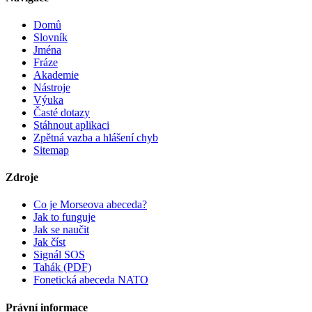
Domů
Slovník
Jména
Fráze
Akademie
Nástroje
Výuka
Časté dotazy
Stáhnout aplikaci
Zpětná vazba a hlášení chyb
Sitemap
Zdroje
Co je Morseova abeceda?
Jak to funguje
Jak se naučit
Jak číst
Signál SOS
Tahák (PDF)
Fonetická abeceda NATO
Právní informace