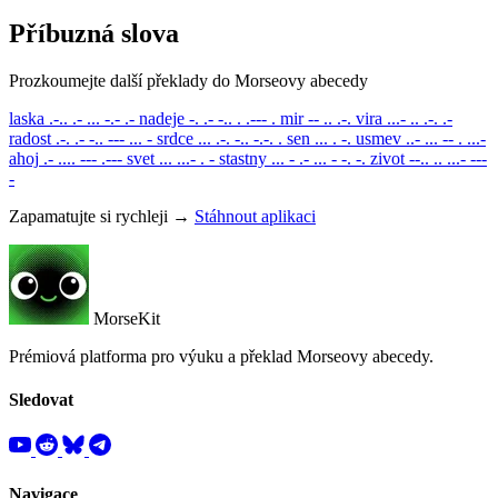
Příbuzná slova
Prozkoumejte další překlady do Morseovy abecedy
laska
.-.. .- ... -.- .-
nadeje
-. .- -.. . .--- .
mir
-- .. .-.
vira
...- .. .-. .-
radost
.-. .- -.. --- ... -
srdce
... .-. -.. -.-. .
sen
... . -.
usmev
..- ... -- . ...-
ahoj
.- .... --- .---
svet
... ...- . -
stastny
... - .- ... - -. -.
zivot
--.. .. ...- ---
-
Zapamatujte si rychleji →
Stáhnout aplikaci
MorseKit
Prémiová platforma pro výuku a překlad Morseovy abecedy.
Sledovat
Navigace