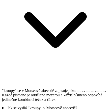
"kroupy" se v Morseově abecedě zapisuje jako: -.- .-. --- ..- .--. -.--.
Každé písmeno je odděleno mezerou a každé písmeno odpovídá
jedinečné kombinaci teček a čárek.
Jak se vysílá "kroupy" v Morseově abecedě?