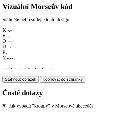
Vizuální Morseův kód
Stáhněte nebo sdílejte tento design
K
-.-
R
.-.
O
---
U
..-
P
.--.
Y
-.--
−
·
−
·
−
·
−
−
−
·
·
−
·
−
−
·
−
·
−
−
Stáhnout obrázek
Kopírovat do schránky
Časté dotazy
Jak vypadá "kroupy" v Morseově abecedě?