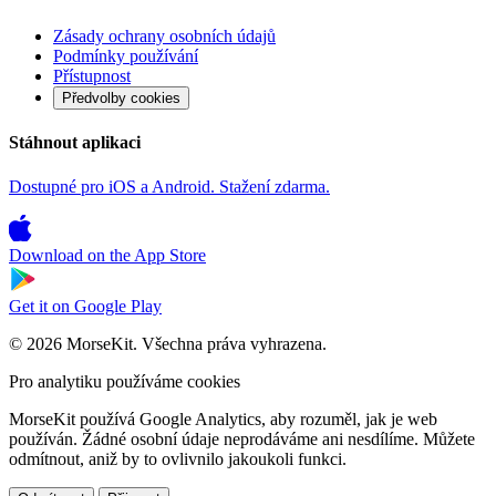
Zásady ochrany osobních údajů
Podmínky používání
Přístupnost
Předvolby cookies
Stáhnout aplikaci
Dostupné pro iOS a Android. Stažení zdarma.
Download on the
App Store
Get it on
Google Play
© 2026 MorseKit. Všechna práva vyhrazena.
Pro analytiku používáme cookies
MorseKit používá Google Analytics, aby rozuměl, jak je web
používán. Žádné osobní údaje neprodáváme ani nesdílíme. Můžete
odmítnout, aniž by to ovlivnilo jakoukoli funkci.