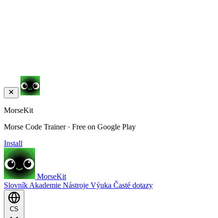
MorseKit
Morse Code Trainer · Free on Google Play
Install
MorseKit
Slovník
Akademie
Nástroje
Výuka
Časté dotazy
CS