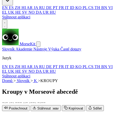
EN
ES
ZH
HI
AR
JA
RU
DE
PT
FR
IT
ID
KO
PL
CS
TH
BN
VI
EL
UK
HE
SV
NO
DA
UR
HU
Stáhnout aplikaci
MorseKit
Slovník
Akademie
Nástroje
Výuka
Časté dotazy
Jazyk
EN
ES
ZH
HI
AR
JA
RU
DE
PT
FR
IT
ID
KO
PL
CS
TH
BN
VI
EL
UK
HE
SV
NO
DA
UR
HU
Stáhnout aplikaci
Domů
>
Slovník
>
K
>
KROUPY
Kroupy
v Morseově abecedě
−
·
−
·
−
·
−
−
−
·
·
−
·
−
−
·
−
·
−
−
Poslechnout
Stáhnout .wav
Kopírovat
Sdílet