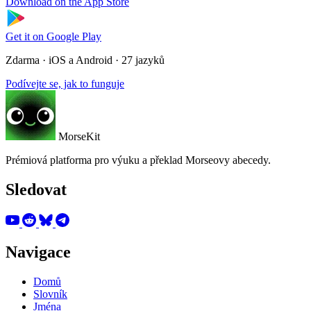
Download on the
App Store
Get it on
Google Play
Zdarma · iOS a Android · 27 jazyků
Podívejte se, jak to funguje
MorseKit
Prémiová platforma pro výuku a překlad Morseovy abecedy.
Sledovat
Navigace
Domů
Slovník
Jména