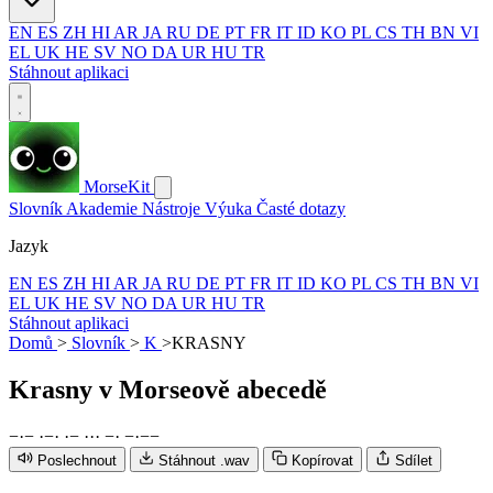
EN
ES
ZH
HI
AR
JA
RU
DE
PT
FR
IT
ID
KO
PL
CS
TH
BN
VI
EL
UK
HE
SV
NO
DA
UR
HU
TR
Stáhnout aplikaci
MorseKit
Slovník
Akademie
Nástroje
Výuka
Časté dotazy
Jazyk
EN
ES
ZH
HI
AR
JA
RU
DE
PT
FR
IT
ID
KO
PL
CS
TH
BN
VI
EL
UK
HE
SV
NO
DA
UR
HU
TR
Stáhnout aplikaci
Domů
>
Slovník
>
K
>
KRASNY
Krasny
v Morseově abecedě
−
·
−
·
−
·
·
−
·
·
·
−
·
−
·
−
−
Poslechnout
Stáhnout .wav
Kopírovat
Sdílet