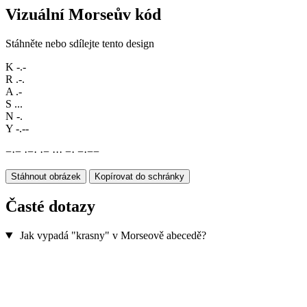
Vizuální Morseův kód
Stáhněte nebo sdílejte tento design
K
-.-
R
.-.
A
.-
S
...
N
-.
Y
-.--
−
·
−
·
−
·
·
−
·
·
·
−
·
−
·
−
−
Stáhnout obrázek
Kopírovat do schránky
Časté dotazy
Jak vypadá "krasny" v Morseově abecedě?