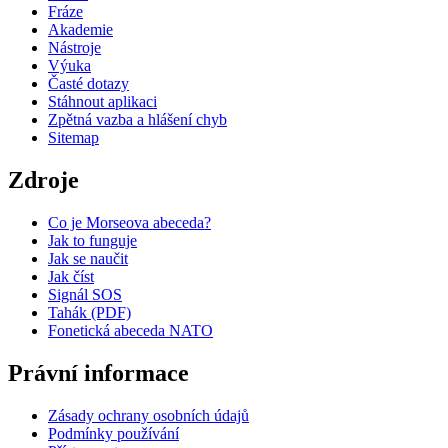
Fráze
Akademie
Nástroje
Výuka
Časté dotazy
Stáhnout aplikaci
Zpětná vazba a hlášení chyb
Sitemap
Zdroje
Co je Morseova abeceda?
Jak to funguje
Jak se naučit
Jak číst
Signál SOS
Tahák (PDF)
Fonetická abeceda NATO
Právní informace
Zásady ochrany osobních údajů
Podmínky používání