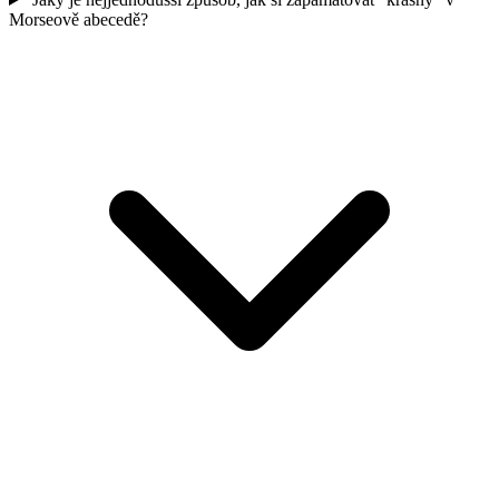
Morseově abecedě?