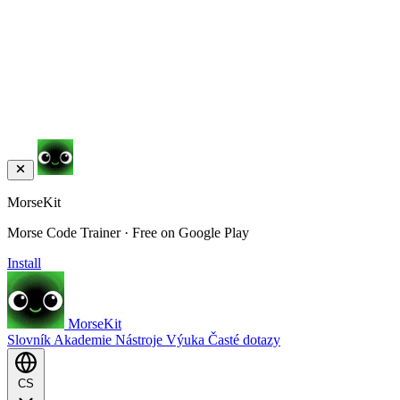
MorseKit
Morse Code Trainer · Free on Google Play
Install
MorseKit
Slovník
Akademie
Nástroje
Výuka
Časté dotazy
CS