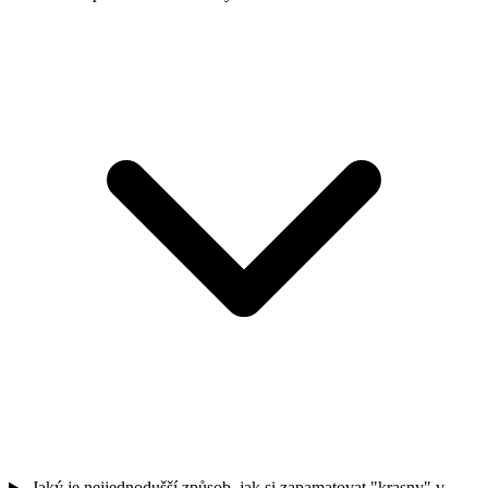
Jaký je nejjednodušší způsob, jak si zapamatovat "krasny" v