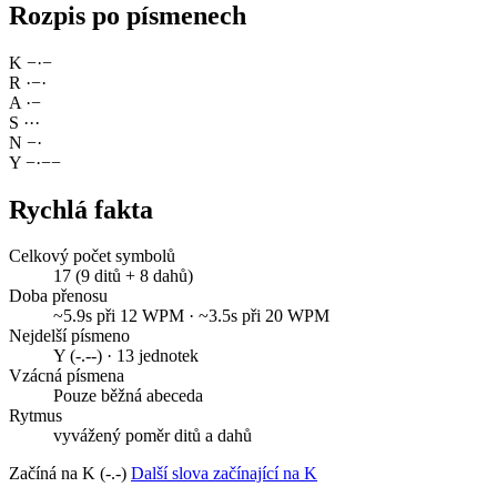
Rozpis po písmenech
K
−
·
−
R
·
−
·
A
·
−
S
·
·
·
N
−
·
Y
−
·
−
−
Rychlá fakta
Celkový počet symbolů
17 (9 ditů + 8 dahů)
Doba přenosu
~5.9s při 12 WPM · ~3.5s při 20 WPM
Nejdelší písmeno
Y (-.--) · 13 jednotek
Vzácná písmena
Pouze běžná abeceda
Rytmus
vyvážený poměr ditů a dahů
Začíná na K (-.-)
Další slova začínající na K