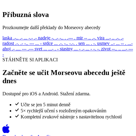
Příbuzná slova
Prozkoumejte další překlady do Morseovy abecedy
laska
.-.. .- ... -.- .-
nadeje
-. .- -.. . .--- .
mir
-- .. .-.
vira
...- .. .-. .-
radost
.-. .- -.. --- ... -
srdce
... .-. -.. -.-. .
sen
... . -.
usmev
..- ... -- . ...-
ahoj
.- .... --- .---
svet
... ...- . -
stastny
... - .- ... - -. -.
zivot
--.. .. ...- ---
-
STÁHNĚTE SI APLIKACI
Začněte se učit Morseovu abecedu ještě
dnes
Dostupné pro iOS a Android. Stažení zdarma.
Učte se jen 5 minut denně
5× rychlejší učení s rozloženým opakováním
Kompletní zvukové nástroje s nastavitelnou rychlostí