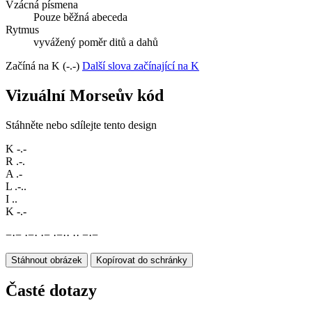
Vzácná písmena
Pouze běžná abeceda
Rytmus
vyvážený poměr ditů a dahů
Začíná na K (-.-)
Další slova začínající na K
Vizuální Morseův kód
Stáhněte nebo sdílejte tento design
K
-.-
R
.-.
A
.-
L
.-..
I
..
K
-.-
−
·
−
·
−
·
·
−
·
−
·
·
·
·
−
·
−
Stáhnout obrázek
Kopírovat do schránky
Časté dotazy