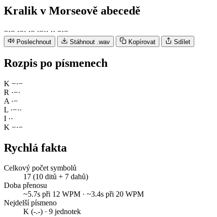
Kralik
v Morseově abecedě
−
·
−
·
−
·
·
−
·
−
·
·
·
·
−
·
−
Poslechnout
Stáhnout .wav
Kopírovat
Sdílet
Rozpis po písmenech
K
−
·
−
R
·
−
·
A
·
−
L
·
−
·
·
I
·
·
K
−
·
−
Rychlá fakta
Celkový počet symbolů
17 (10 ditů + 7 dahů)
Doba přenosu
~5.7s při 12 WPM · ~3.4s při 20 WPM
Nejdelší písmeno
K (-.-) · 9 jednotek