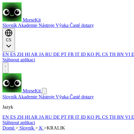
MorseKit
Slovník
Akademie
Nástroje
Výuka
Časté dotazy
CS
EN
ES
ZH
HI
AR
JA
RU
DE
PT
FR
IT
ID
KO
PL
CS
TH
BN
VI
Stáhnout aplikaci
MorseKit
Slovník
Akademie
Nástroje
Výuka
Časté dotazy
Jazyk
EN
ES
ZH
HI
AR
JA
RU
DE
PT
FR
IT
ID
KO
PL
CS
TH
BN
VI
Stáhnout aplikaci
Domů
>
Slovník
>
K
>
KRALIK