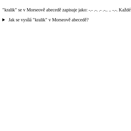
"kralik" se v Morseově abecedě zapisuje jako: -.- .-. .- .-.. .. -.-.
Jak se vysílá "kralik" v Morseově abecedě?