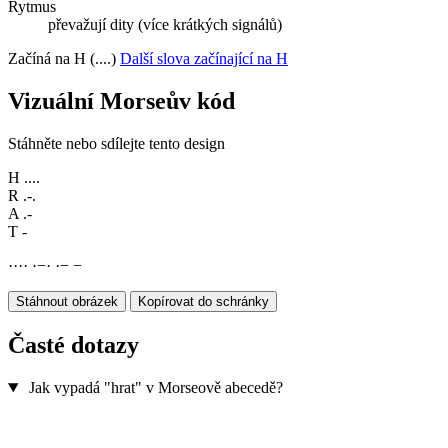
Rytmus
převažují dity (více krátkých signálů)
Začíná na H (....)
Další slova začínající na H
Vizuální Morseův kód
Stáhněte nebo sdílejte tento design
H
....
R
.-.
A
.-
T
-
·
·
·
·
·
−
·
·
−
−
Stáhnout obrázek
Kopírovat do schránky
Časté dotazy
Jak vypadá "hrat" v Morseově abecedě?