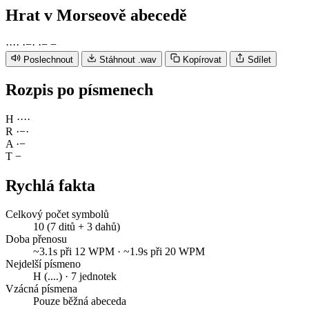
Hrat
v Morseově abecedě
·
·
·
·
·
−
·
·
−
−
Poslechnout
Stáhnout .wav
Kopírovat
Sdílet
Rozpis po písmenech
H
·
·
·
·
R
·
−
·
A
·
−
T
−
Rychlá fakta
Celkový počet symbolů
10 (7 ditů + 3 dahů)
Doba přenosu
~3.1s při 12 WPM · ~1.9s při 20 WPM
Nejdelší písmeno
H (....) · 7 jednotek
Vzácná písmena
Pouze běžná abeceda