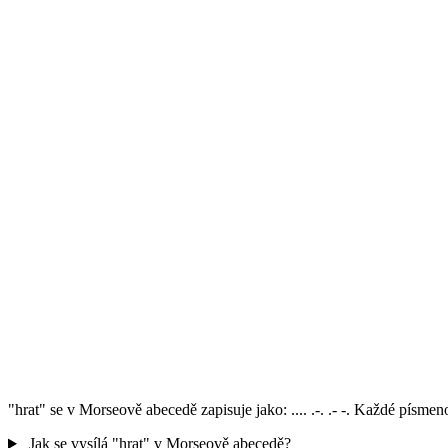
"hrat" se v Morseově abecedě zapisuje jako: .... .-. .- -. Každé pís
Jak se vysílá "hrat" v Morseově abecedě?