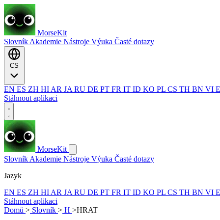
MorseKit
Slovník
Akademie
Nástroje
Výuka
Časté dotazy
CS
EN
ES
ZH
HI
AR
JA
RU
DE
PT
FR
IT
ID
KO
PL
CS
TH
BN
VI
Stáhnout aplikaci
MorseKit
Slovník
Akademie
Nástroje
Výuka
Časté dotazy
Jazyk
EN
ES
ZH
HI
AR
JA
RU
DE
PT
FR
IT
ID
KO
PL
CS
TH
BN
VI
Stáhnout aplikaci
Domů
>
Slovník
>
H
>
HRAT