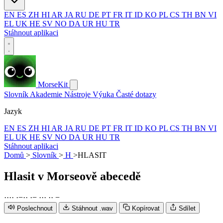
EN
ES
ZH
HI
AR
JA
RU
DE
PT
FR
IT
ID
KO
PL
CS
TH
BN
VI
EL
UK
HE
SV
NO
DA
UR
HU
TR
Stáhnout aplikaci
MorseKit
Slovník
Akademie
Nástroje
Výuka
Časté dotazy
Jazyk
EN
ES
ZH
HI
AR
JA
RU
DE
PT
FR
IT
ID
KO
PL
CS
TH
BN
VI
EL
UK
HE
SV
NO
DA
UR
HU
TR
Stáhnout aplikaci
Domů
>
Slovník
>
H
>
HLASIT
Hlasit
v Morseově abecedě
·
·
·
·
·
−
·
·
·
−
·
·
·
·
·
−
Poslechnout
Stáhnout .wav
Kopírovat
Sdílet