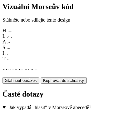
Vizuální Morseův kód
Stáhněte nebo sdílejte tento design
H
....
L
.-..
A
.-
S
...
I
..
T
-
·
·
·
·
·
−
·
·
·
−
·
·
·
·
·
−
Stáhnout obrázek
Kopírovat do schránky
Časté dotazy
Jak vypadá "hlasit" v Morseově abecedě?