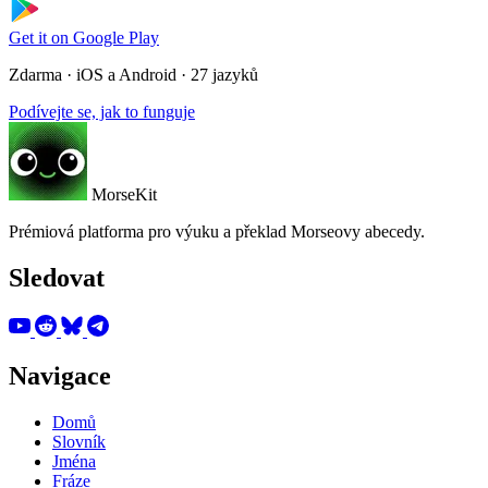
Get it on
Google Play
Zdarma · iOS a Android · 27 jazyků
Podívejte se, jak to funguje
MorseKit
Prémiová platforma pro výuku a překlad Morseovy abecedy.
Sledovat
Navigace
Domů
Slovník
Jména
Fráze