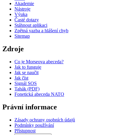
Akademie
Nástroje
Výuka
Časté dotazy
Stáhnout aplikaci
Zpětná vazba a hlášení chyb
Sitemap
Zdroje
Co je Morseova abeceda?
Jak to funguje
Jak se naučit
Jak číst
Signál SOS
Tahák (PDF)
Fonetická abeceda NATO
Právní informace
Zásady ochrany osobních údajů
Podmínky používání
Přístupnost