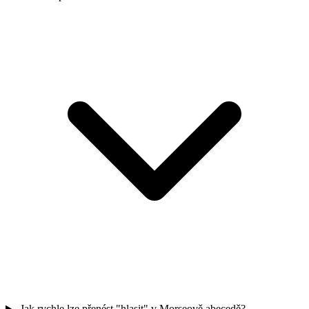
Jak rychle lze přenést "hlasit" v Morseově abecedě?