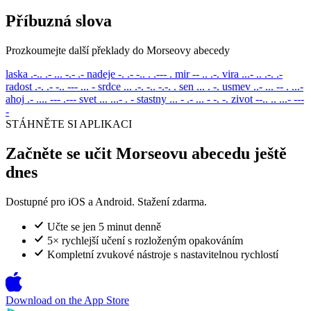
Příbuzná slova
Prozkoumejte další překlady do Morseovy abecedy
laska
.-.. .- ... -.- .-
nadeje
-. .- -.. . .--- .
mir
-- .. .-.
vira
...- .. .-. .-
radost
.-. .- -.. --- ... -
srdce
... .-. -.. -.-. .
sen
... . -.
usmev
..- ... -- . ...-
ahoj
.- .... --- .---
svet
... ...- . -
stastny
... - .- ... - -. -.
zivot
--.. .. ...- ---
-
STÁHNĚTE SI APLIKACI
Začněte se učit Morseovu abecedu ještě
dnes
Dostupné pro iOS a Android. Stažení zdarma.
Učte se jen 5 minut denně
5× rychlejší učení s rozloženým opakováním
Kompletní zvukové nástroje s nastavitelnou rychlostí
Download on the
App Store