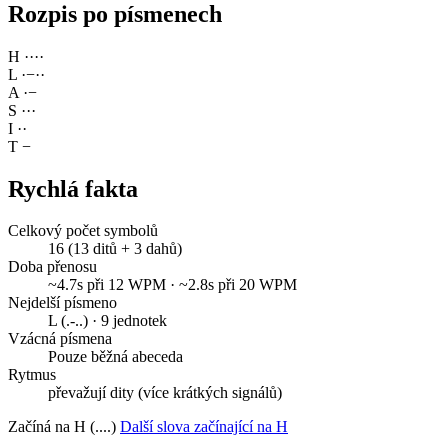
Rozpis po písmenech
H
·
·
·
·
L
·
−
·
·
A
·
−
S
·
·
·
I
·
·
T
−
Rychlá fakta
Celkový počet symbolů
16 (13 ditů + 3 dahů)
Doba přenosu
~4.7s při 12 WPM · ~2.8s při 20 WPM
Nejdelší písmeno
L (.-..) · 9 jednotek
Vzácná písmena
Pouze běžná abeceda
Rytmus
převažují dity (více krátkých signálů)
Začíná na H (....)
Další slova začínající na H