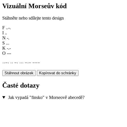
Vizuální Morseův kód
Stáhněte nebo sdílejte tento design
F
..-.
I
..
N
-.
S
...
K
-.-
O
---
·
·
−
·
·
·
−
·
·
·
·
−
·
−
−
−
−
Stáhnout obrázek
Kopírovat do schránky
Časté dotazy
Jak vypadá "finsko" v Morseově abecedě?