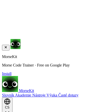
MorseKit
Morse Code Trainer · Free on Google Play
Install
MorseKit
Slovník
Akademie
Nástroje
Výuka
Časté dotazy
CS