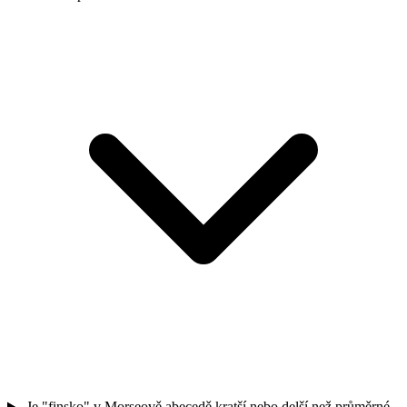
Je "finsko" v Morseově abecedě kratší nebo delší než průměrné