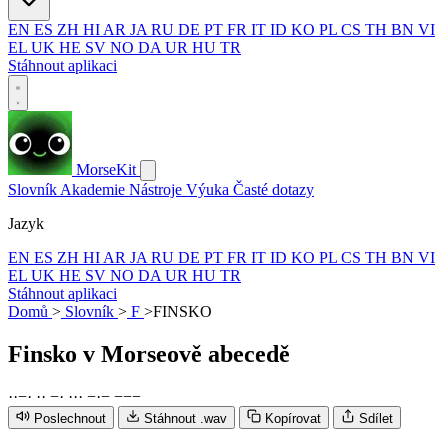
EN
ES
ZH
HI
AR
JA
RU
DE
PT
FR
IT
ID
KO
PL
CS
TH
BN
VI
EL
UK
HE
SV
NO
DA
UR
HU
TR
Stáhnout aplikaci
MorseKit
Slovník
Akademie
Nástroje
Výuka
Časté dotazy
Jazyk
EN
ES
ZH
HI
AR
JA
RU
DE
PT
FR
IT
ID
KO
PL
CS
TH
BN
VI
EL
UK
HE
SV
NO
DA
UR
HU
TR
Stáhnout aplikaci
Domů
>
Slovník
>
F
>
FINSKO
Finsko
v Morseově abecedě
·
·
−
·
·
·
−
·
·
·
·
−
·
−
−
−
−
Poslechnout
Stáhnout .wav
Kopírovat
Sdílet