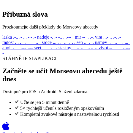
Příbuzná slova
Prozkoumejte další překlady do Morseovy abecedy
laska
.-.. .- ... -.- .-
nadeje
-. .- -.. . .--- .
mir
-- .. .-.
vira
...- .. .-. .-
radost
.-. .- -.. --- ... -
srdce
... .-. -.. -.-. .
sen
... . -.
usmev
..- ... -- . ...-
ahoj
.- .... --- .---
svet
... ...- . -
stastny
... - .- ... - -. -.
zivot
--.. .. ...- ---
-
STÁHNĚTE SI APLIKACI
Začněte se učit Morseovu abecedu ještě
dnes
Dostupné pro iOS a Android. Stažení zdarma.
Učte se jen 5 minut denně
5× rychlejší učení s rozloženým opakováním
Kompletní zvukové nástroje s nastavitelnou rychlostí