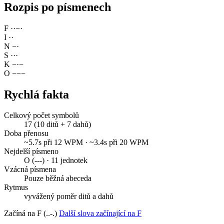
Rozpis po písmenech
F
·
·
−
·
I
·
·
N
−
·
S
·
·
·
K
−
·
−
O
−
−
−
Rychlá fakta
Celkový počet symbolů
17 (10 ditů + 7 dahů)
Doba přenosu
~5.7s při 12 WPM · ~3.4s při 20 WPM
Nejdelší písmeno
O (---) · 11 jednotek
Vzácná písmena
Pouze běžná abeceda
Rytmus
vyvážený poměr ditů a dahů
Začíná na F (..-.)
Další slova začínající na F