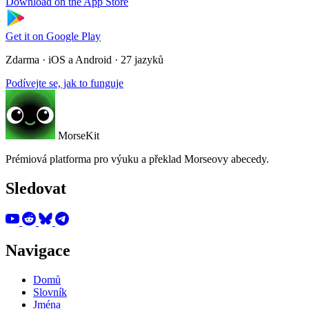
Download on the
App Store
Get it on
Google Play
Zdarma · iOS a Android · 27 jazyků
Podívejte se, jak to funguje
MorseKit
Prémiová platforma pro výuku a překlad Morseovy abecedy.
Sledovat
Navigace
Domů
Slovník
Jména