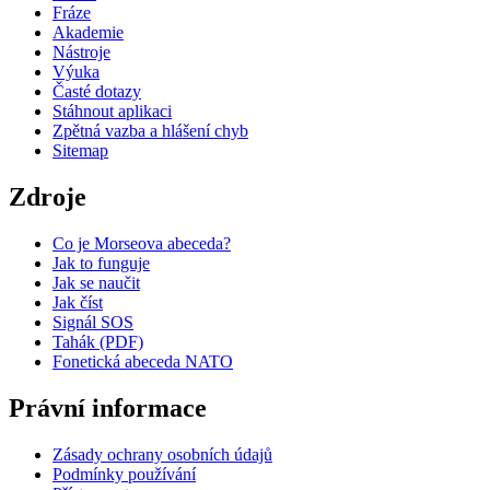
Fráze
Akademie
Nástroje
Výuka
Časté dotazy
Stáhnout aplikaci
Zpětná vazba a hlášení chyb
Sitemap
Zdroje
Co je Morseova abeceda?
Jak to funguje
Jak se naučit
Jak číst
Signál SOS
Tahák (PDF)
Fonetická abeceda NATO
Právní informace
Zásady ochrany osobních údajů
Podmínky používání