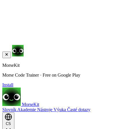
MorseKit
Morse Code Trainer · Free on Google Play
Install
MorseKit
Slovník
Akademie
Nástroje
Výuka
Časté dotazy
CS