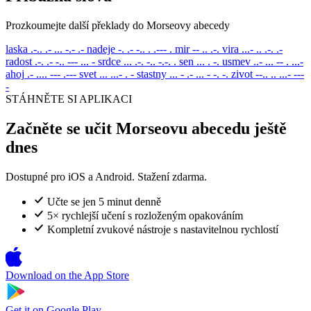
Prozkoumejte další překlady do Morseovy abecedy
laska
.-.. .- ... -.- .-
nadeje
-. .- -.. . .--- .
mir
-- .. .-.
vira
...- .. .-. .-
radost
.-. .- -.. --- ... -
srdce
... .-. -.. -.-. .
sen
... . -.
usmev
..- ... -- . ...-
ahoj
.- .... --- .---
svet
... ...- . -
stastny
... - .- ... - -. -.
zivot
--.. .. ...- ---
-
STÁHNĚTE SI APLIKACI
Začněte se učit Morseovu abecedu ještě
dnes
Dostupné pro iOS a Android. Stažení zdarma.
Učte se jen 5 minut denně
5× rychlejší učení s rozloženým opakováním
Kompletní zvukové nástroje s nastavitelnou rychlostí
Download on the
App Store
Get it on
Google Play