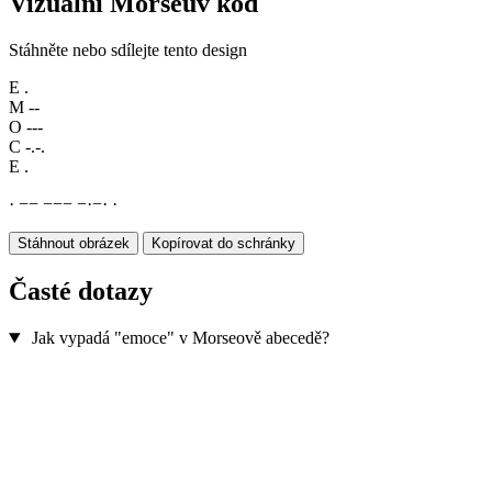
Vizuální Morseův kód
Stáhněte nebo sdílejte tento design
E
.
M
--
O
---
C
-.-.
E
.
·
−
−
−
−
−
−
·
−
·
·
Stáhnout obrázek
Kopírovat do schránky
Časté dotazy
Jak vypadá "emoce" v Morseově abecedě?