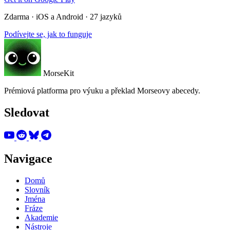
Zdarma · iOS a Android · 27 jazyků
Podívejte se, jak to funguje
MorseKit
Prémiová platforma pro výuku a překlad Morseovy abecedy.
Sledovat
Navigace
Domů
Slovník
Jména
Fráze
Akademie
Nástroje