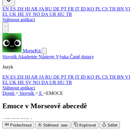
EN
ES
ZH
HI
AR
JA
RU
DE
PT
FR
IT
ID
KO
PL
CS
TH
BN
VI
EL
UK
HE
SV
NO
DA
UR
HU
TR
Stáhnout aplikaci
MorseKit
Slovník
Akademie
Nástroje
Výuka
Časté dotazy
Jazyk
EN
ES
ZH
HI
AR
JA
RU
DE
PT
FR
IT
ID
KO
PL
CS
TH
BN
VI
EL
UK
HE
SV
NO
DA
UR
HU
TR
Stáhnout aplikaci
Domů
>
Slovník
>
E
>
EMOCE
Emoce
v Morseově abecedě
·
−
−
−
−
−
−
·
−
·
·
Poslechnout
Stáhnout .wav
Kopírovat
Sdílet