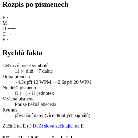
Rozpis po písmenech
E
·
M
−
−
O
−
−
−
C
−
·
−
·
E
·
Rychlá fakta
Celkový počet symbolů
11 (4 ditů + 7 dahů)
Doba přenosu
~4.3s při 12 WPM · ~2.6s při 20 WPM
Nejdelší písmeno
O (---) · 11 jednotek
Vzácná písmena
Pouze běžná abeceda
Rytmus
převažují dahy (více dlouhých signálů)
Začíná na E (.)
Další slova začínající na E