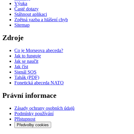
Výuka
Časté dotazy
Stáhnout aplikaci
Zpětná vazba a hlášení chyb
Sitemap
Zdroje
Co je Morseova abeceda?
Jak to funguje
Jak se naučit
Jak číst
Signál SOS
Tahák (PDF)
Fonetická abeceda NATO
Právní informace
Zásady ochrany osobních údajů
Podmínky používání
Přístupnost
Předvolby cookies