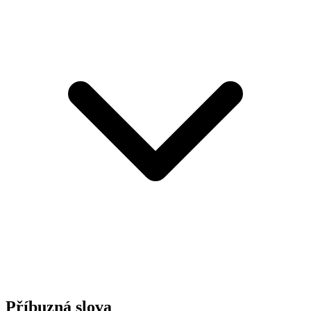
Příbuzná slova