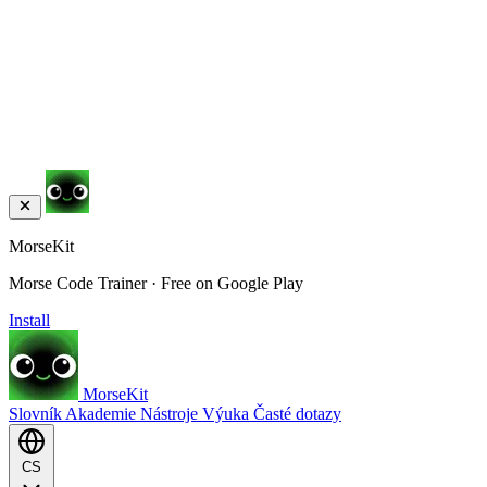
MorseKit
Morse Code Trainer · Free on Google Play
Install
MorseKit
Slovník
Akademie
Nástroje
Výuka
Časté dotazy
CS