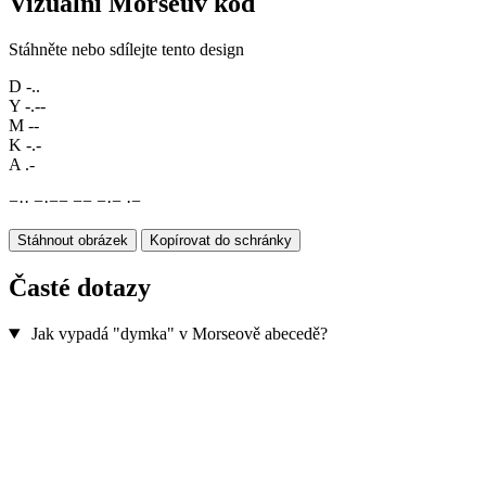
Vizuální Morseův kód
Stáhněte nebo sdílejte tento design
D
-..
Y
-.--
M
--
K
-.-
A
.-
−
·
·
−
·
−
−
−
−
−
·
−
·
−
Stáhnout obrázek
Kopírovat do schránky
Časté dotazy
Jak vypadá "dymka" v Morseově abecedě?