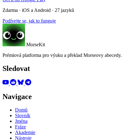
Zdarma · iOS a Android · 27 jazyků
Podívejte se, jak to funguje
MorseKit
Prémiová platforma pro výuku a překlad Morseovy abecedy.
Sledovat
Navigace
Domů
Slovník
Jména
Fráze
Akademie
Nástroje