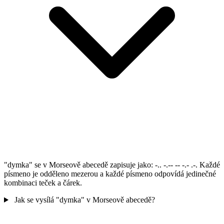
"dymka" se v Morseově abecedě zapisuje jako: -.. -.-- -- -.- .-. Každé
písmeno je odděleno mezerou a každé písmeno odpovídá jedinečné
kombinaci teček a čárek.
Jak se vysílá "dymka" v Morseově abecedě?