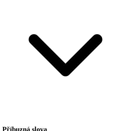
Příbuzná slova