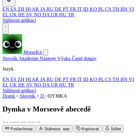
EN
ES
ZH
HI
AR
JA
RU
DE
PT
FR
IT
ID
KO
PL
CS
TH
BN
VI
EL
UK
HE
SV
NO
DA
UR
HU
TR
Stáhnout aplikaci
MorseKit
Slovník
Akademie
Nástroje
Výuka
Časté dotazy
Jazyk
EN
ES
ZH
HI
AR
JA
RU
DE
PT
FR
IT
ID
KO
PL
CS
TH
BN
VI
EL
UK
HE
SV
NO
DA
UR
HU
TR
Stáhnout aplikaci
Domů
>
Slovník
>
D
>
DYMKA
Dymka
v Morseově abecedě
−
·
·
−
·
−
−
−
−
−
·
−
·
−
Poslechnout
Stáhnout .wav
Kopírovat
Sdílet