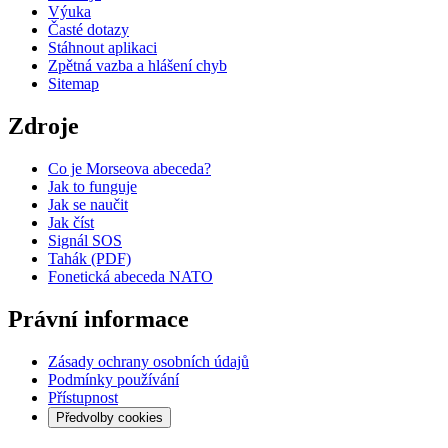
Výuka
Časté dotazy
Stáhnout aplikaci
Zpětná vazba a hlášení chyb
Sitemap
Zdroje
Co je Morseova abeceda?
Jak to funguje
Jak se naučit
Jak číst
Signál SOS
Tahák (PDF)
Fonetická abeceda NATO
Právní informace
Zásady ochrany osobních údajů
Podmínky používání
Přístupnost
Předvolby cookies