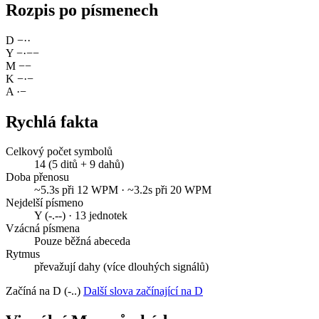
Rozpis po písmenech
D
−
·
·
Y
−
·
−
−
M
−
−
K
−
·
−
A
·
−
Rychlá fakta
Celkový počet symbolů
14 (5 ditů + 9 dahů)
Doba přenosu
~5.3s při 12 WPM · ~3.2s při 20 WPM
Nejdelší písmeno
Y (-.--) · 13 jednotek
Vzácná písmena
Pouze běžná abeceda
Rytmus
převažují dahy (více dlouhých signálů)
Začíná na D (-..)
Další slova začínající na D