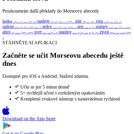
Prozkoumejte další překlady do Morseovy abecedy
laska
.-.. .- ... -.- .-
nadeje
-. .- -.. . .--- .
mir
-- .. .-.
vira
...- .. .-. .-
radost
.-. .- -.. --- ... -
srdce
... .-. -.. -.-. .
sen
... . -.
usmev
..- ... -- . ...-
ahoj
.- .... --- .---
svet
... ...- . -
stastny
... - .- ... - -. -.
zivot
--.. .. ...- ---
-
STÁHNĚTE SI APLIKACI
Začněte se učit Morseovu abecedu ještě
dnes
Dostupné pro iOS a Android. Stažení zdarma.
Učte se jen 5 minut denně
5× rychlejší učení s rozloženým opakováním
Kompletní zvukové nástroje s nastavitelnou rychlostí
Download on the
App Store
Get it on
Google Play