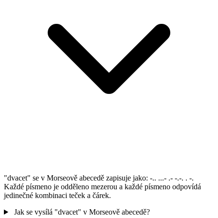
"dvacet" se v Morseově abecedě zapisuje jako: -.. ...- .- -.-. . -.
Každé písmeno je odděleno mezerou a každé písmeno odpovídá
jedinečné kombinaci teček a čárek.
Jak se vysílá "dvacet" v Morseově abecedě?