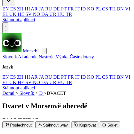
EN
ES
ZH
HI
AR
JA
RU
DE
PT
FR
IT
ID
KO
PL
CS
TH
BN
VI
EL
UK
HE
SV
NO
DA
UR
HU
TR
Stáhnout aplikaci
MorseKit
Slovník
Akademie
Nástroje
Výuka
Časté dotazy
Jazyk
EN
ES
ZH
HI
AR
JA
RU
DE
PT
FR
IT
ID
KO
PL
CS
TH
BN
VI
EL
UK
HE
SV
NO
DA
UR
HU
TR
Stáhnout aplikaci
Domů
>
Slovník
>
D
>
DVACET
Dvacet
v Morseově abecedě
−
·
·
·
·
·
−
·
−
−
·
−
·
·
−
Poslechnout
Stáhnout .wav
Kopírovat
Sdílet