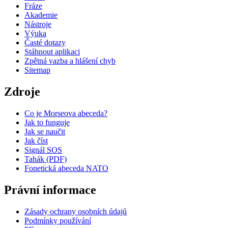
Fráze
Akademie
Nástroje
Výuka
Časté dotazy
Stáhnout aplikaci
Zpětná vazba a hlášení chyb
Sitemap
Zdroje
Co je Morseova abeceda?
Jak to funguje
Jak se naučit
Jak číst
Signál SOS
Tahák (PDF)
Fonetická abeceda NATO
Právní informace
Zásady ochrany osobních údajů
Podmínky používání