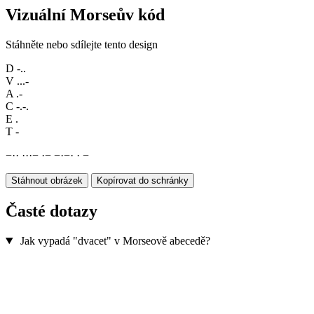
Vizuální Morseův kód
Stáhněte nebo sdílejte tento design
D
-..
V
...-
A
.-
C
-.-.
E
.
T
-
−
·
·
·
·
·
−
·
−
−
·
−
·
·
−
Stáhnout obrázek
Kopírovat do schránky
Časté dotazy
Jak vypadá "dvacet" v Morseově abecedě?