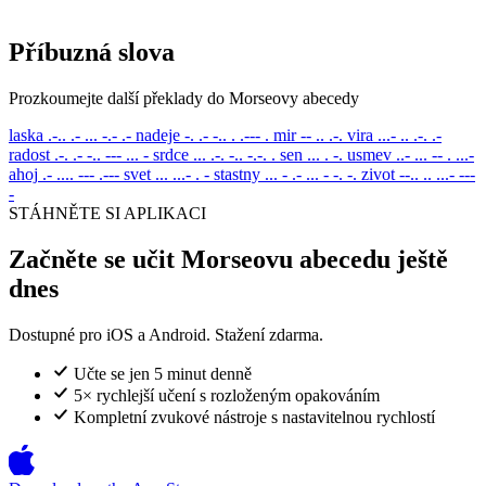
Příbuzná slova
Prozkoumejte další překlady do Morseovy abecedy
laska
.-.. .- ... -.- .-
nadeje
-. .- -.. . .--- .
mir
-- .. .-.
vira
...- .. .-. .-
radost
.-. .- -.. --- ... -
srdce
... .-. -.. -.-. .
sen
... . -.
usmev
..- ... -- . ...-
ahoj
.- .... --- .---
svet
... ...- . -
stastny
... - .- ... - -. -.
zivot
--.. .. ...- ---
-
STÁHNĚTE SI APLIKACI
Začněte se učit Morseovu abecedu ještě
dnes
Dostupné pro iOS a Android. Stažení zdarma.
Učte se jen 5 minut denně
5× rychlejší učení s rozloženým opakováním
Kompletní zvukové nástroje s nastavitelnou rychlostí