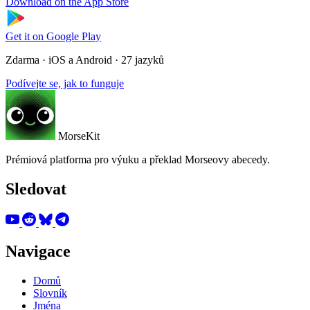
Download on the
App Store
Get it on
Google Play
Zdarma · iOS a Android · 27 jazyků
Podívejte se, jak to funguje
MorseKit
Prémiová platforma pro výuku a překlad Morseovy abecedy.
Sledovat
Navigace
Domů
Slovník
Jména