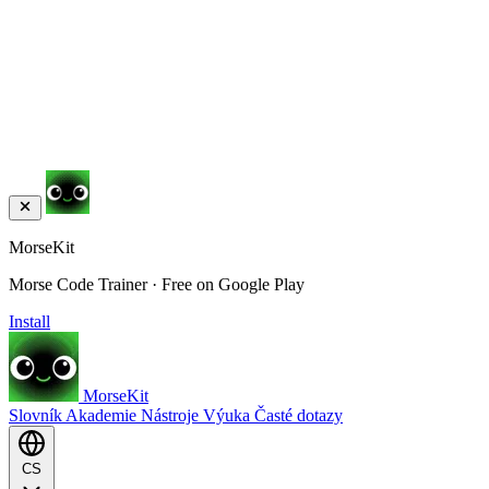
MorseKit
Morse Code Trainer · Free on Google Play
Install
MorseKit
Slovník
Akademie
Nástroje
Výuka
Časté dotazy
CS