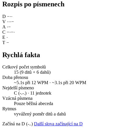
Rozpis po písmenech
D
−
·
·
V
·
·
·
−
A
·
−
C
−
·
−
·
E
·
T
−
Rychlá fakta
Celkový počet symbolů
15 (9 ditů + 6 dahů)
Doba přenosu
~5.1s při 12 WPM · ~3.1s při 20 WPM
Nejdelší písmeno
C (-.-.) · 11 jednotek
Vzácná písmena
Pouze běžná abeceda
Rytmus
vyvážený poměr ditů a dahů
Začíná na D (-..)
Další slova začínající na D