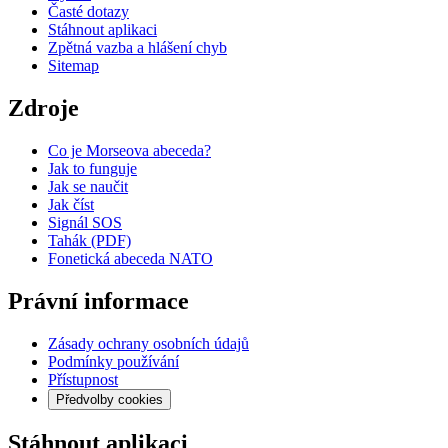
Časté dotazy
Stáhnout aplikaci
Zpětná vazba a hlášení chyb
Sitemap
Zdroje
Co je Morseova abeceda?
Jak to funguje
Jak se naučit
Jak číst
Signál SOS
Tahák (PDF)
Fonetická abeceda NATO
Právní informace
Zásady ochrany osobních údajů
Podmínky používání
Přístupnost
Předvolby cookies
Stáhnout aplikaci