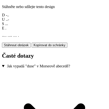
Stáhněte nebo sdílejte tento design
D
-..
U
..-
S
...
E
.
−
·
·
·
·
−
·
·
·
·
Stáhnout obrázek
Kopírovat do schránky
Časté dotazy
Jak vypadá "duse" v Morseově abecedě?