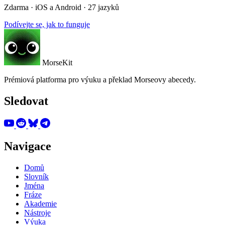
Zdarma · iOS a Android · 27 jazyků
Podívejte se, jak to funguje
MorseKit
Prémiová platforma pro výuku a překlad Morseovy abecedy.
Sledovat
Navigace
Domů
Slovník
Jména
Fráze
Akademie
Nástroje
Výuka