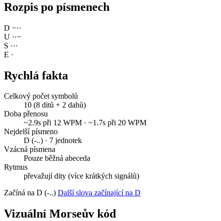
Rozpis po písmenech
D
−
·
·
U
·
·
−
S
·
·
·
E
·
Rychlá fakta
Celkový počet symbolů
10 (8 ditů + 2 dahů)
Doba přenosu
~2.9s při 12 WPM · ~1.7s při 20 WPM
Nejdelší písmeno
D (-..) · 7 jednotek
Vzácná písmena
Pouze běžná abeceda
Rytmus
převažují dity (více krátkých signálů)
Začíná na D (-..)
Další slova začínající na D
Vizuální Morseův kód