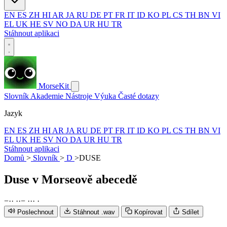
EN
ES
ZH
HI
AR
JA
RU
DE
PT
FR
IT
ID
KO
PL
CS
TH
BN
VI
EL
UK
HE
SV
NO
DA
UR
HU
TR
Stáhnout aplikaci
MorseKit
Slovník
Akademie
Nástroje
Výuka
Časté dotazy
Jazyk
EN
ES
ZH
HI
AR
JA
RU
DE
PT
FR
IT
ID
KO
PL
CS
TH
BN
VI
EL
UK
HE
SV
NO
DA
UR
HU
TR
Stáhnout aplikaci
Domů
>
Slovník
>
D
>
DUSE
Duse
v Morseově abecedě
−
·
·
·
·
−
·
·
·
·
Poslechnout
Stáhnout .wav
Kopírovat
Sdílet