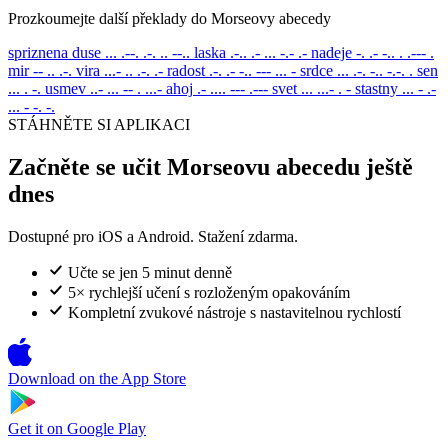
Prozkoumejte další překlady do Morseovy abecedy
spriznena duse
... .--. .-. .. --..
laska
.-.. .- ... -.- .-
nadeje
-. .- -.. . .--- .
mir
-- .. .-.
vira
...- .. .-. .-
radost
.-. .- -.. --- ... -
srdce
... .-. -.. -.-. .
sen
... . -.
usmev
..- ... -- . ...-
ahoj
.- .... --- .---
svet
... ...- . -
stastny
... - .-
... - -. -.
STÁHNĚTE SI APLIKACI
Začněte se učit Morseovu abecedu ještě
dnes
Dostupné pro iOS a Android. Stažení zdarma.
Učte se jen 5 minut denně
5× rychlejší učení s rozloženým opakováním
Kompletní zvukové nástroje s nastavitelnou rychlostí
Download on the
App Store
Get it on
Google Play