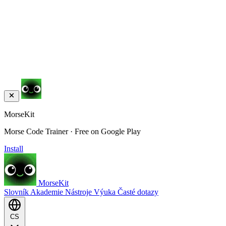
MorseKit
Morse Code Trainer · Free on Google Play
Install
MorseKit
Slovník
Akademie
Nástroje
Výuka
Časté dotazy
CS