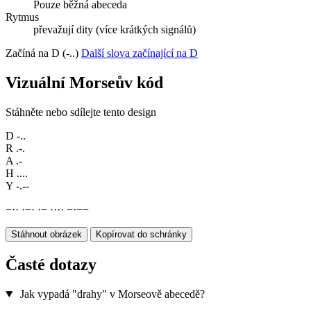
Pouze běžná abeceda
Rytmus
převažují dity (více krátkých signálů)
Začíná na D (-..)
Další slova začínající na D
Vizuální Morseův kód
Stáhněte nebo sdílejte tento design
D
-..
R
.-.
A
.-
H
....
Y
-.--
−
·
·
·
−
·
·
−
·
·
·
·
−
·
−
−
Stáhnout obrázek
Kopírovat do schránky
Časté dotazy
Jak vypadá "drahy" v Morseově abecedě?