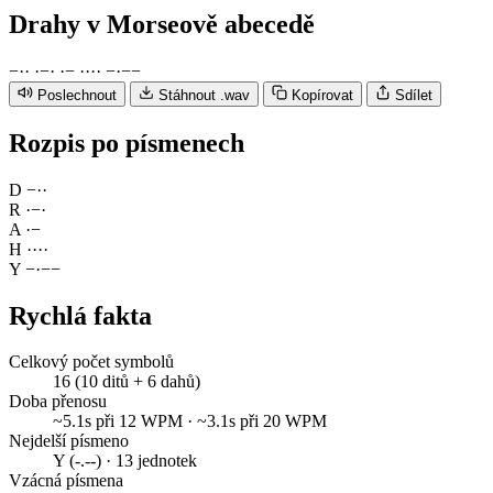
Drahy
v Morseově abecedě
−
·
·
·
−
·
·
−
·
·
·
·
−
·
−
−
Poslechnout
Stáhnout .wav
Kopírovat
Sdílet
Rozpis po písmenech
D
−
·
·
R
·
−
·
A
·
−
H
·
·
·
·
Y
−
·
−
−
Rychlá fakta
Celkový počet symbolů
16 (10 ditů + 6 dahů)
Doba přenosu
~5.1s při 12 WPM · ~3.1s při 20 WPM
Nejdelší písmeno
Y (-.--) · 13 jednotek
Vzácná písmena