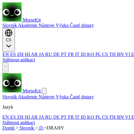
MorseKit
Slovník
Akademie
Nástroje
Výuka
Časté dotazy
CS
EN
ES
ZH
HI
AR
JA
RU
DE
PT
FR
IT
ID
KO
PL
CS
TH
BN
VI
Stáhnout aplikaci
MorseKit
Slovník
Akademie
Nástroje
Výuka
Časté dotazy
Jazyk
EN
ES
ZH
HI
AR
JA
RU
DE
PT
FR
IT
ID
KO
PL
CS
TH
BN
VI
Stáhnout aplikaci
Domů
>
Slovník
>
D
>
DRAHY