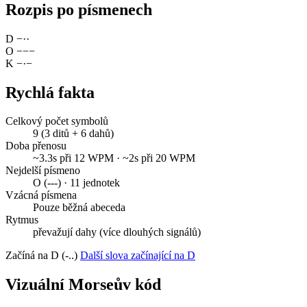
Rozpis po písmenech
D
−
·
·
O
−
−
−
K
−
·
−
Rychlá fakta
Celkový počet symbolů
9 (3 ditů + 6 dahů)
Doba přenosu
~3.3s při 12 WPM · ~2s při 20 WPM
Nejdelší písmeno
O (---) · 11 jednotek
Vzácná písmena
Pouze běžná abeceda
Rytmus
převažují dahy (více dlouhých signálů)
Začíná na D (-..)
Další slova začínající na D
Vizuální Morseův kód