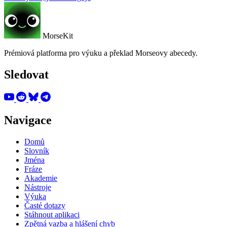
MorseKit
Prémiová platforma pro výuku a překlad Morseovy abecedy.
Sledovat
Navigace
Domů
Slovník
Jména
Fráze
Akademie
Nástroje
Výuka
Časté dotazy
Stáhnout aplikaci
Zpětná vazba a hlášení chyb