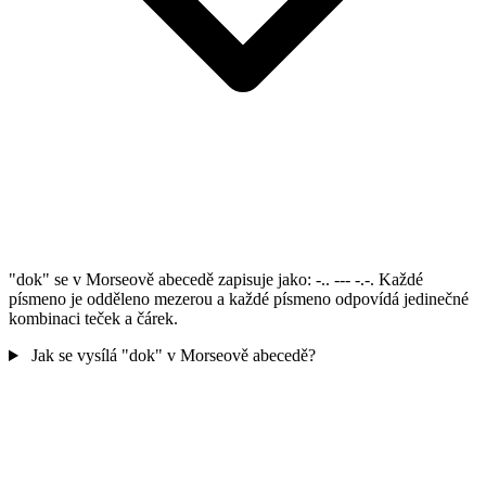
"dok" se v Morseově abecedě zapisuje jako: -.. --- -.-. Každé
písmeno je odděleno mezerou a každé písmeno odpovídá jedinečné
kombinaci teček a čárek.
Jak se vysílá "dok" v Morseově abecedě?