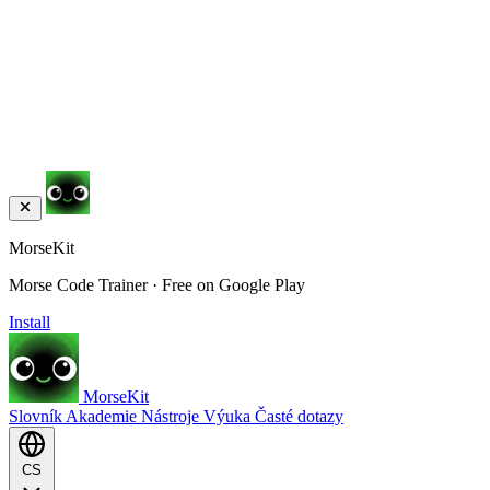
MorseKit
Morse Code Trainer · Free on Google Play
Install
MorseKit
Slovník
Akademie
Nástroje
Výuka
Časté dotazy
CS