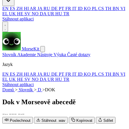
EN
ES
ZH
HI
AR
JA
RU
DE
PT
FR
IT
ID
KO
PL
CS
TH
BN
VI
EL
UK
HE
SV
NO
DA
UR
HU
TR
Stáhnout aplikaci
MorseKit
Slovník
Akademie
Nástroje
Výuka
Časté dotazy
Jazyk
EN
ES
ZH
HI
AR
JA
RU
DE
PT
FR
IT
ID
KO
PL
CS
TH
BN
VI
EL
UK
HE
SV
NO
DA
UR
HU
TR
Stáhnout aplikaci
Domů
>
Slovník
>
D
>
DOK
Dok
v Morseově abecedě
−
·
·
−
−
−
−
·
−
Poslechnout
Stáhnout .wav
Kopírovat
Sdílet