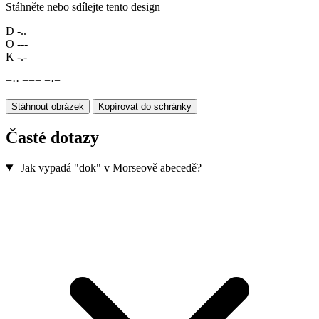
Stáhněte nebo sdílejte tento design
D
-..
O
---
K
-.-
−
·
·
−
−
−
−
·
−
Stáhnout obrázek
Kopírovat do schránky
Časté dotazy
Jak vypadá "dok" v Morseově abecedě?