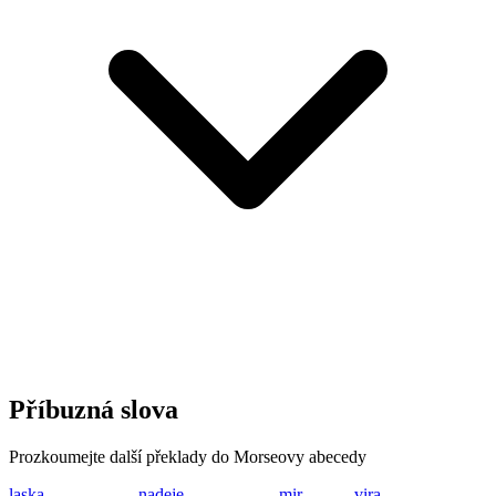
Příbuzná slova
Prozkoumejte další překlady do Morseovy abecedy
laska
.-.. .- ... -.- .-
nadeje
-. .- -.. . .--- .
mir
-- .. .-.
vira
...- .. .-. .-