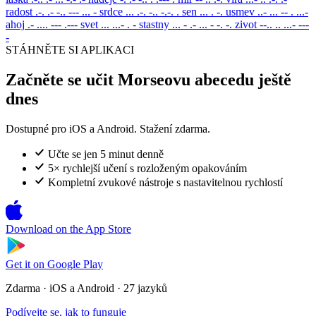
radost
.-. .- -.. --- ... -
srdce
... .-. -.. -.-. .
sen
... . -.
usmev
..- ... -- . ...-
ahoj
.- .... --- .---
svet
... ...- . -
stastny
... - .- ... - -. -.
zivot
--.. .. ...- ---
-
STÁHNĚTE SI APLIKACI
Začněte se učit Morseovu abecedu ještě
dnes
Dostupné pro iOS a Android. Stažení zdarma.
Učte se jen 5 minut denně
5× rychlejší učení s rozloženým opakováním
Kompletní zvukové nástroje s nastavitelnou rychlostí
Download on the
App Store
Get it on
Google Play
Zdarma · iOS a Android · 27 jazyků
Podívejte se, jak to funguje