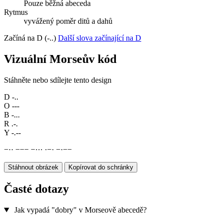
Pouze běžná abeceda
Rytmus
vyvážený poměr ditů a dahů
Začíná na D (-..)
Další slova začínající na D
Vizuální Morseův kód
Stáhněte nebo sdílejte tento design
D
-..
O
---
B
-...
R
.-.
Y
-.--
−
·
·
−
−
−
−
·
·
·
·
−
·
−
·
−
−
Stáhnout obrázek
Kopírovat do schránky
Časté dotazy
Jak vypadá "dobry" v Morseově abecedě?