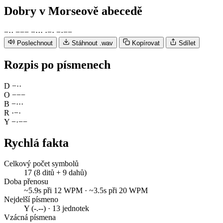
Dobry
v Morseově abecedě
−
·
·
−
−
−
−
·
·
·
·
−
·
−
·
−
−
Poslechnout
Stáhnout .wav
Kopírovat
Sdílet
Rozpis po písmenech
D
−
·
·
O
−
−
−
B
−
·
·
·
R
·
−
·
Y
−
·
−
−
Rychlá fakta
Celkový počet symbolů
17 (8 ditů + 9 dahů)
Doba přenosu
~5.9s při 12 WPM · ~3.5s při 20 WPM
Nejdelší písmeno
Y (-.--) · 13 jednotek
Vzácná písmena