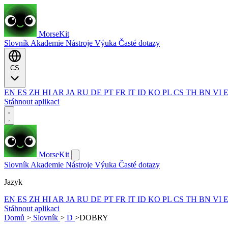
MorseKit
Slovník
Akademie
Nástroje
Výuka
Časté dotazy
CS
EN
ES
ZH
HI
AR
JA
RU
DE
PT
FR
IT
ID
KO
PL
CS
TH
BN
VI
Stáhnout aplikaci
MorseKit
Slovník
Akademie
Nástroje
Výuka
Časté dotazy
Jazyk
EN
ES
ZH
HI
AR
JA
RU
DE
PT
FR
IT
ID
KO
PL
CS
TH
BN
VI
Stáhnout aplikaci
Domů
>
Slovník
>
D
>
DOBRY