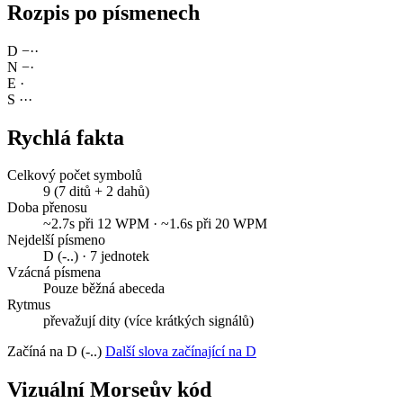
Rozpis po písmenech
D
−
·
·
N
−
·
E
·
S
·
·
·
Rychlá fakta
Celkový počet symbolů
9 (7 ditů + 2 dahů)
Doba přenosu
~2.7s při 12 WPM · ~1.6s při 20 WPM
Nejdelší písmeno
D (-..) · 7 jednotek
Vzácná písmena
Pouze běžná abeceda
Rytmus
převažují dity (více krátkých signálů)
Začíná na D (-..)
Další slova začínající na D
Vizuální Morseův kód