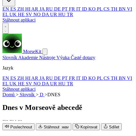
EN
ES
ZH
HI
AR
JA
RU
DE
PT
FR
IT
ID
KO
PL
CS
TH
BN
VI
EL
UK
HE
SV
NO
DA
UR
HU
TR
Stáhnout aplikaci
MorseKit
Slovník
Akademie
Nástroje
Výuka
Časté dotazy
Jazyk
EN
ES
ZH
HI
AR
JA
RU
DE
PT
FR
IT
ID
KO
PL
CS
TH
BN
VI
EL
UK
HE
SV
NO
DA
UR
HU
TR
Stáhnout aplikaci
Domů
>
Slovník
>
D
>
DNES
Dnes
v Morseově abecedě
−
·
·
−
·
·
·
·
·
Poslechnout
Stáhnout .wav
Kopírovat
Sdílet