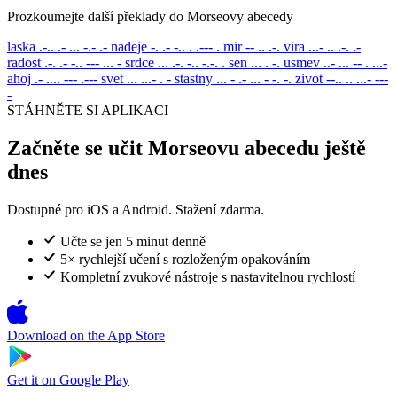
Prozkoumejte další překlady do Morseovy abecedy
laska
.-.. .- ... -.- .-
nadeje
-. .- -.. . .--- .
mir
-- .. .-.
vira
...- .. .-. .-
radost
.-. .- -.. --- ... -
srdce
... .-. -.. -.-. .
sen
... . -.
usmev
..- ... -- . ...-
ahoj
.- .... --- .---
svet
... ...- . -
stastny
... - .- ... - -. -.
zivot
--.. .. ...- ---
-
STÁHNĚTE SI APLIKACI
Začněte se učit Morseovu abecedu ještě
dnes
Dostupné pro iOS a Android. Stažení zdarma.
Učte se jen 5 minut denně
5× rychlejší učení s rozloženým opakováním
Kompletní zvukové nástroje s nastavitelnou rychlostí
Download on the
App Store
Get it on
Google Play