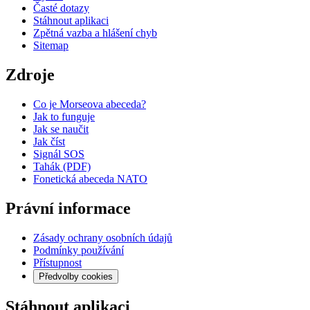
Časté dotazy
Stáhnout aplikaci
Zpětná vazba a hlášení chyb
Sitemap
Zdroje
Co je Morseova abeceda?
Jak to funguje
Jak se naučit
Jak číst
Signál SOS
Tahák (PDF)
Fonetická abeceda NATO
Právní informace
Zásady ochrany osobních údajů
Podmínky používání
Přístupnost
Předvolby cookies
Stáhnout aplikaci