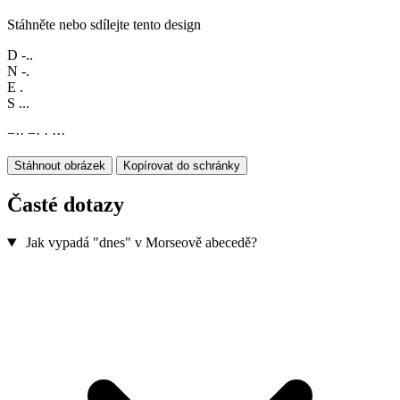
Stáhněte nebo sdílejte tento design
D
-..
N
-.
E
.
S
...
−
·
·
−
·
·
·
·
·
Stáhnout obrázek
Kopírovat do schránky
Časté dotazy
Jak vypadá "dnes" v Morseově abecedě?