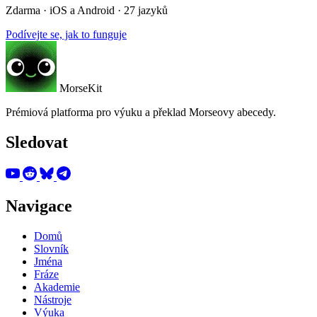
Zdarma · iOS a Android · 27 jazyků
Podívejte se, jak to funguje
MorseKit
Prémiová platforma pro výuku a překlad Morseovy abecedy.
Sledovat
Navigace
Domů
Slovník
Jména
Fráze
Akademie
Nástroje
Výuka