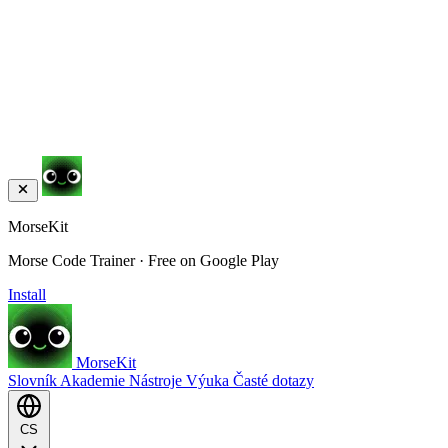
MorseKit
Morse Code Trainer · Free on Google Play
Install
MorseKit
Slovník
Akademie
Nástroje
Výuka
Časté dotazy
CS