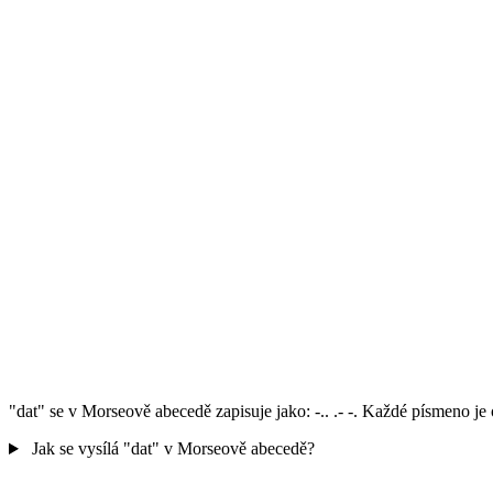
"dat" se v Morseově abecedě zapisuje jako: -.. .- -. Každé písmeno 
Jak se vysílá "dat" v Morseově abecedě?