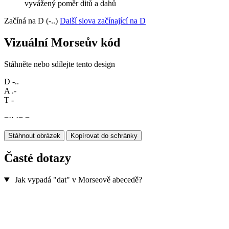
vyvážený poměr ditů a dahů
Začíná na D (-..)
Další slova začínající na D
Vizuální Morseův kód
Stáhněte nebo sdílejte tento design
D
-..
A
.-
T
-
−
·
·
·
−
−
Stáhnout obrázek
Kopírovat do schránky
Časté dotazy
Jak vypadá "dat" v Morseově abecedě?