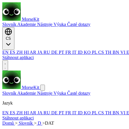
MorseKit
Slovník
Akademie
Nástroje
Výuka
Časté dotazy
CS
EN
ES
ZH
HI
AR
JA
RU
DE
PT
FR
IT
ID
KO
PL
CS
TH
BN
VI
Stáhnout aplikaci
MorseKit
Slovník
Akademie
Nástroje
Výuka
Časté dotazy
Jazyk
EN
ES
ZH
HI
AR
JA
RU
DE
PT
FR
IT
ID
KO
PL
CS
TH
BN
VI
Stáhnout aplikaci
Domů
>
Slovník
>
D
>
DAT