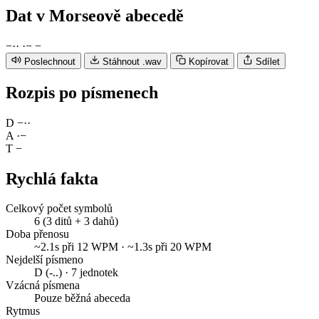
Dat
v Morseově abecedě
−
·
·
·
−
−
Poslechnout
Stáhnout .wav
Kopírovat
Sdílet
Rozpis po písmenech
D
−
·
·
A
·
−
T
−
Rychlá fakta
Celkový počet symbolů
6 (3 ditů + 3 dahů)
Doba přenosu
~2.1s při 12 WPM · ~1.3s při 20 WPM
Nejdelší písmeno
D (-..) · 7 jednotek
Vzácná písmena
Pouze běžná abeceda
Rytmus