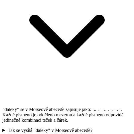
"daleky" se v Morseově abecedě zapisuje jako: -.. .- .-.. . -.- -.--.
Každé písmeno je odděleno mezerou a každé písmeno odpovídá
jedinečné kombinaci teček a čárek.
Jak se vysílá "daleky" v Morseově abecedě?