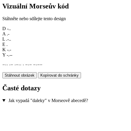
Vizuální Morseův kód
Stáhněte nebo sdílejte tento design
D
-..
A
.-
L
.-..
E
.
K
-.-
Y
-.--
−
·
·
·
−
·
−
·
·
·
−
·
−
−
·
−
−
Stáhnout obrázek
Kopírovat do schránky
Časté dotazy
Jak vypadá "daleky" v Morseově abecedě?