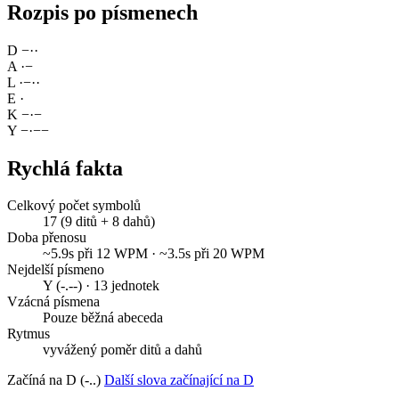
Rozpis po písmenech
D
−
·
·
A
·
−
L
·
−
·
·
E
·
K
−
·
−
Y
−
·
−
−
Rychlá fakta
Celkový počet symbolů
17 (9 ditů + 8 dahů)
Doba přenosu
~5.9s při 12 WPM · ~3.5s při 20 WPM
Nejdelší písmeno
Y (-.--) · 13 jednotek
Vzácná písmena
Pouze běžná abeceda
Rytmus
vyvážený poměr ditů a dahů
Začíná na D (-..)
Další slova začínající na D