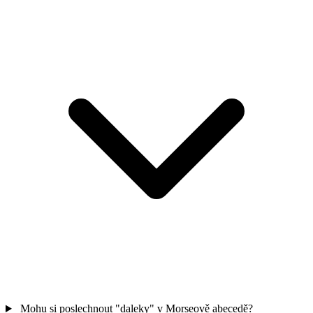
Mohu si poslechnout "daleky" v Morseově abecedě?