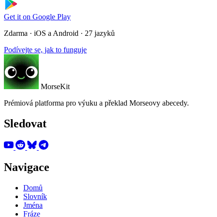
Get it on
Google Play
Zdarma · iOS a Android · 27 jazyků
Podívejte se, jak to funguje
MorseKit
Prémiová platforma pro výuku a překlad Morseovy abecedy.
Sledovat
Navigace
Domů
Slovník
Jména
Fráze