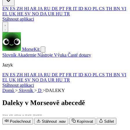
EN
ES
ZH
HI
AR
JA
RU
DE
PT
FR
IT
ID
KO
PL
CS
TH
BN
VI
EL
UK
HE
SV
NO
DA
UR
HU
TR
Stáhnout aplikaci
MorseKit
Slovník
Akademie
Nástroje
Výuka
Časté dotazy
Jazyk
EN
ES
ZH
HI
AR
JA
RU
DE
PT
FR
IT
ID
KO
PL
CS
TH
BN
VI
EL
UK
HE
SV
NO
DA
UR
HU
TR
Stáhnout aplikaci
Domů
>
Slovník
>
D
>
DALEKY
Daleky
v Morseově abecedě
−
·
·
·
−
·
−
·
·
·
−
·
−
−
·
−
−
Poslechnout
Stáhnout .wav
Kopírovat
Sdílet