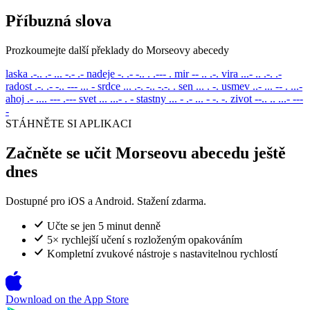
Příbuzná slova
Prozkoumejte další překlady do Morseovy abecedy
laska
.-.. .- ... -.- .-
nadeje
-. .- -.. . .--- .
mir
-- .. .-.
vira
...- .. .-. .-
radost
.-. .- -.. --- ... -
srdce
... .-. -.. -.-. .
sen
... . -.
usmev
..- ... -- . ...-
ahoj
.- .... --- .---
svet
... ...- . -
stastny
... - .- ... - -. -.
zivot
--.. .. ...- ---
-
STÁHNĚTE SI APLIKACI
Začněte se učit Morseovu abecedu ještě
dnes
Dostupné pro iOS a Android. Stažení zdarma.
Učte se jen 5 minut denně
5× rychlejší učení s rozloženým opakováním
Kompletní zvukové nástroje s nastavitelnou rychlostí
Download on the
App Store