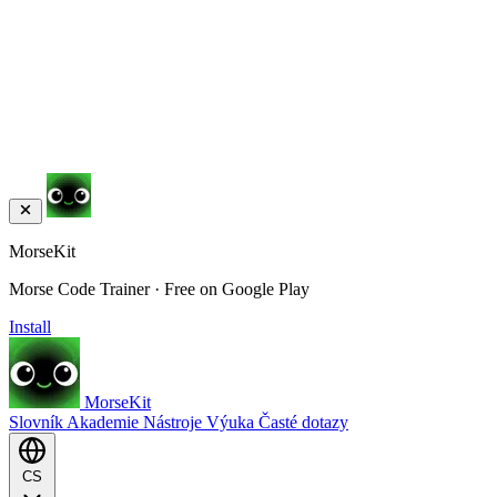
MorseKit
Morse Code Trainer · Free on Google Play
Install
MorseKit
Slovník
Akademie
Nástroje
Výuka
Časté dotazy
CS