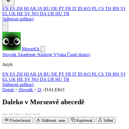
EN
ES
ZH
HI
AR
JA
RU
DE
PT
FR
IT
ID
KO
PL
CS
TH
BN
VI
EL
UK
HE
SV
NO
DA
UR
HU
TR
Stáhnout aplikaci
MorseKit
Slovník
Akademie
Nástroje
Výuka
Časté dotazy
Jazyk
EN
ES
ZH
HI
AR
JA
RU
DE
PT
FR
IT
ID
KO
PL
CS
TH
BN
VI
EL
UK
HE
SV
NO
DA
UR
HU
TR
Stáhnout aplikaci
Domů
>
Slovník
>
D
>
DALEKO
Daleko
v Morseově abecedě
−
·
·
·
−
·
−
·
·
·
−
·
−
−
−
−
Poslechnout
Stáhnout .wav
Kopírovat
Sdílet