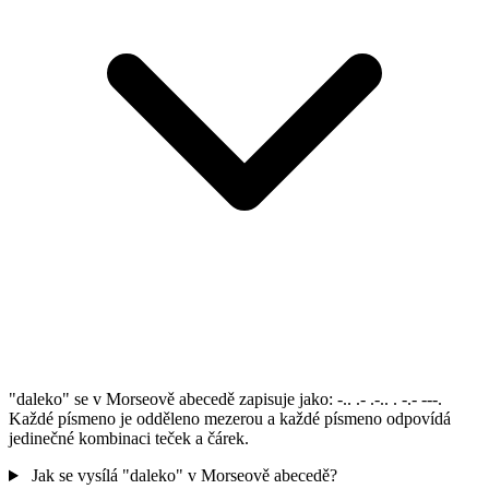
"daleko" se v Morseově abecedě zapisuje jako: -.. .- .-.. . -.- ---.
Každé písmeno je odděleno mezerou a každé písmeno odpovídá
jedinečné kombinaci teček a čárek.
Jak se vysílá "daleko" v Morseově abecedě?