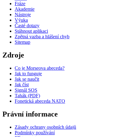
Fráze
Akademie
Nástroje
Výuka
Časté dotazy
Stáhnout aplikaci
Zpětná vazba a hlášení chyb
Sitemap
Zdroje
Co je Morseova abeceda?
Jak to funguje
Jak se naučit
Jak číst
Signál SOS
Tahák (PDF)
Fonetická abeceda NATO
Právní informace
Zásady ochrany osobních údajů
Podmínky používání