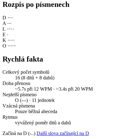
Rozpis po písmenech
D
−
·
·
A
·
−
L
·
−
·
·
E
·
K
−
·
−
O
−
−
−
Rychlá fakta
Celkový počet symbolů
16 (8 ditů + 8 dahů)
Doba přenosu
~5.7s při 12 WPM · ~3.4s při 20 WPM
Nejdelší písmeno
O (---) · 11 jednotek
Vzácná písmena
Pouze běžná abeceda
Rytmus
vyvážený poměr ditů a dahů
Začíná na D (-..)
Další slova začínající na D