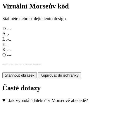
Vizuální Morseův kód
Stáhněte nebo sdílejte tento design
D
-..
A
.-
L
.-..
E
.
K
-.-
O
---
−
·
·
·
−
·
−
·
·
·
−
·
−
−
−
−
Stáhnout obrázek
Kopírovat do schránky
Časté dotazy
Jak vypadá "daleko" v Morseově abecedě?