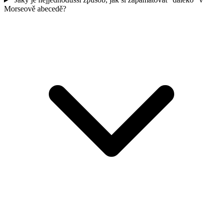
Morseově abecedě?