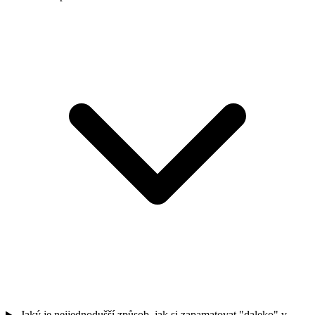
Jaký je nejjednodušší způsob, jak si zapamatovat "daleko" v