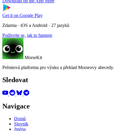
Download on the
App Store
Get it on
Google Play
Zdarma · iOS a Android · 27 jazyků
Podívejte se, jak to funguje
MorseKit
Prémiová platforma pro výuku a překlad Morseovy abecedy.
Sledovat
Navigace
Domů
Slovník
Jména