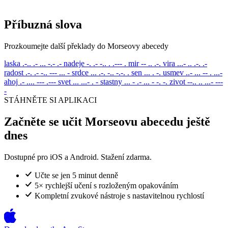
Příbuzná slova
Prozkoumejte další překlady do Morseovy abecedy
laska
.-.. .- ... -.- .-
nadeje
-. .- -.. . .--- .
mir
-- .. .-.
vira
...- .. .-. .-
radost
.-. .- -.. --- ... -
srdce
... .-. -.. -.-. .
sen
... . -.
usmev
..- ... -- . ...-
ahoj
.- .... --- .---
svet
... ...- . -
stastny
... - .- ... - -. -.
zivot
--.. .. ...- ---
-
STÁHNĚTE SI APLIKACI
Začněte se učit Morseovu abecedu ještě
dnes
Dostupné pro iOS a Android. Stažení zdarma.
Učte se jen 5 minut denně
5× rychlejší učení s rozloženým opakováním
Kompletní zvukové nástroje s nastavitelnou rychlostí