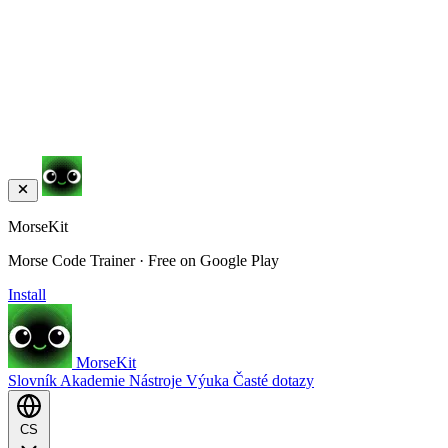
MorseKit
Morse Code Trainer · Free on Google Play
Install
MorseKit
Slovník
Akademie
Nástroje
Výuka
Časté dotazy
CS