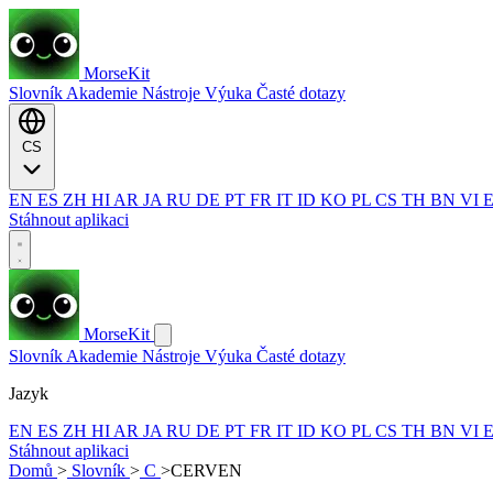
MorseKit
Slovník
Akademie
Nástroje
Výuka
Časté dotazy
CS
EN
ES
ZH
HI
AR
JA
RU
DE
PT
FR
IT
ID
KO
PL
CS
TH
BN
VI
Stáhnout aplikaci
MorseKit
Slovník
Akademie
Nástroje
Výuka
Časté dotazy
Jazyk
EN
ES
ZH
HI
AR
JA
RU
DE
PT
FR
IT
ID
KO
PL
CS
TH
BN
VI
Stáhnout aplikaci
Domů
>
Slovník
>
C
>
CERVEN