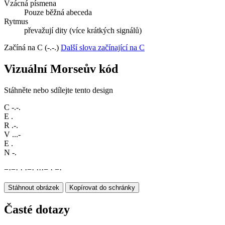
Vzácná písmena
Pouze běžná abeceda
Rytmus
převažují dity (více krátkých signálů)
Začíná na C (-.-.)
Další slova začínající na C
Vizuální Morseův kód
Stáhněte nebo sdílejte tento design
C
-.-.
E
.
R
.-.
V
...-
E
.
N
-.
−
·
−
·
·
·
−
·
·
·
·
−
·
−
·
Stáhnout obrázek
Kopírovat do schránky
Časté dotazy