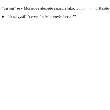
"cerven" se v Morseově abecedě zapisuje jako: -.-. . .-. ...- . -.. K
Jak se vysílá "cerven" v Morseově abecedě?