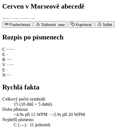
Cerven
v Morseově abecedě
−
·
−
·
·
·
−
·
·
·
·
−
·
−
·
Poslechnout
Stáhnout .wav
Kopírovat
Sdílet
Rozpis po písmenech
C
−
·
−
·
E
·
R
·
−
·
V
·
·
·
−
E
·
N
−
·
Rychlá fakta
Celkový počet symbolů
15 (10 ditů + 5 dahů)
Doba přenosu
~4.9s při 12 WPM · ~2.9s při 20 WPM
Nejdelší písmeno
C (-.-.) · 11 jednotek