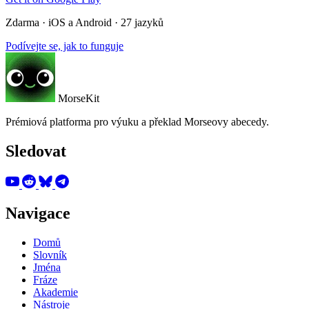
Zdarma · iOS a Android · 27 jazyků
Podívejte se, jak to funguje
MorseKit
Prémiová platforma pro výuku a překlad Morseovy abecedy.
Sledovat
Navigace
Domů
Slovník
Jména
Fráze
Akademie
Nástroje