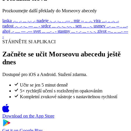
Prozkoumejte další překlady do Morseovy abecedy
laska
.-.. .- ... -.- .-
nadeje
-. .- -.. . .--- .
mir
-- .. .-.
vira
...- .. .-. .-
radost
.-. .- -.. --- ... -
srdce
... .-. -.. -.-. .
sen
... . -.
usmev
..- ... -- . ...-
ahoj
.- .... --- .---
svet
... ...- . -
stastny
... - .- ... - -. -.
zivot
--.. .. ...- ---
-
STÁHNĚTE SI APLIKACI
Začněte se učit Morseovu abecedu ještě
dnes
Dostupné pro iOS a Android. Stažení zdarma.
Učte se jen 5 minut denně
5× rychlejší učení s rozloženým opakováním
Kompletní zvukové nástroje s nastavitelnou rychlostí
Download on the
App Store
Get it on
Google Play