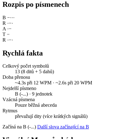
Rozpis po písmenech
B
−
·
·
·
R
·
−
·
A
·
−
T
−
R
·
−
·
Rychlá fakta
Celkový počet symbolů
13 (8 ditů + 5 dahů)
Doba přenosu
~4.3s při 12 WPM · ~2.6s při 20 WPM
Nejdelší písmeno
B (-...) · 9 jednotek
Vzácná písmena
Pouze běžná abeceda
Rytmus
převažují dity (více krátkých signálů)
Začíná na B (-...)
Další slova začínající na B