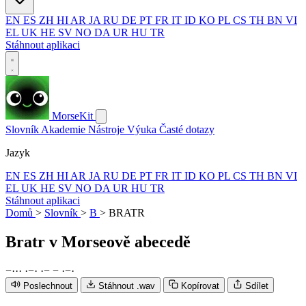
EN
ES
ZH
HI
AR
JA
RU
DE
PT
FR
IT
ID
KO
PL
CS
TH
BN
VI
EL
UK
HE
SV
NO
DA
UR
HU
TR
Stáhnout aplikaci
MorseKit
Slovník
Akademie
Nástroje
Výuka
Časté dotazy
Jazyk
EN
ES
ZH
HI
AR
JA
RU
DE
PT
FR
IT
ID
KO
PL
CS
TH
BN
VI
EL
UK
HE
SV
NO
DA
UR
HU
TR
Stáhnout aplikaci
Domů
>
Slovník
>
B
>
BRATR
Bratr
v Morseově abecedě
−
·
·
·
·
−
·
·
−
−
·
−
·
Poslechnout
Stáhnout .wav
Kopírovat
Sdílet