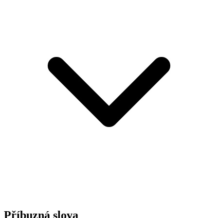
Příbuzná slova