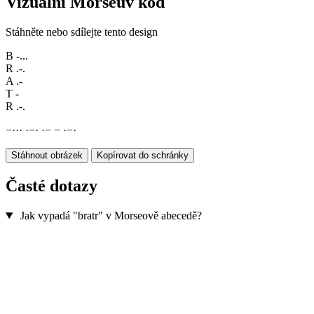
Vizuální Morseův kód
Stáhněte nebo sdílejte tento design
B
-...
R
.-.
A
.-
T
-
R
.-.
−
·
·
·
·
−
·
·
−
−
·
−
·
Stáhnout obrázek
Kopírovat do schránky
Časté dotazy
Jak vypadá "bratr" v Morseově abecedě?