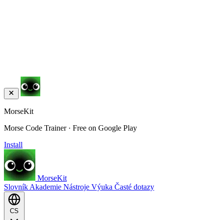
MorseKit
Morse Code Trainer · Free on Google Play
Install
MorseKit
Slovník
Akademie
Nástroje
Výuka
Časté dotazy
CS