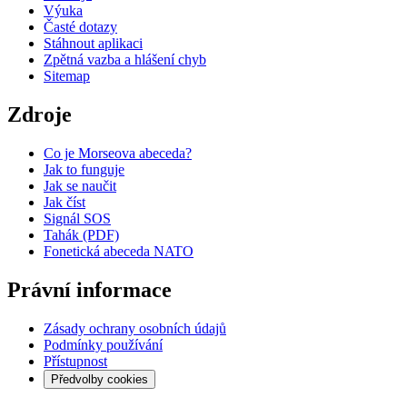
Výuka
Časté dotazy
Stáhnout aplikaci
Zpětná vazba a hlášení chyb
Sitemap
Zdroje
Co je Morseova abeceda?
Jak to funguje
Jak se naučit
Jak číst
Signál SOS
Tahák (PDF)
Fonetická abeceda NATO
Právní informace
Zásady ochrany osobních údajů
Podmínky používání
Přístupnost
Předvolby cookies