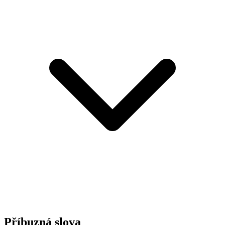
Příbuzná slova