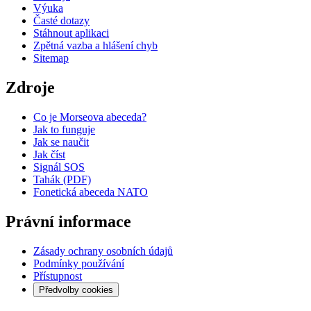
Výuka
Časté dotazy
Stáhnout aplikaci
Zpětná vazba a hlášení chyb
Sitemap
Zdroje
Co je Morseova abeceda?
Jak to funguje
Jak se naučit
Jak číst
Signál SOS
Tahák (PDF)
Fonetická abeceda NATO
Právní informace
Zásady ochrany osobních údajů
Podmínky používání
Přístupnost
Předvolby cookies