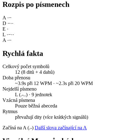
Rozpis po písmenech
A
·
−
D
−
·
·
E
·
L
·
−
·
·
A
·
−
Rychlá fakta
Celkový počet symbolů
12 (8 ditů + 4 dahů)
Doba přenosu
~3.9s při 12 WPM · ~2.3s při 20 WPM
Nejdelší písmeno
L (.-..) · 9 jednotek
Vzácná písmena
Pouze běžná abeceda
Rytmus
převažují dity (více krátkých signálů)
Začíná na A (.-)
Další slova začínající na A