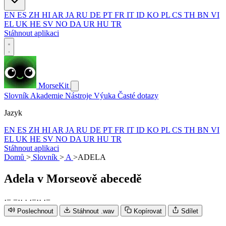
EN
ES
ZH
HI
AR
JA
RU
DE
PT
FR
IT
ID
KO
PL
CS
TH
BN
VI
EL
UK
HE
SV
NO
DA
UR
HU
TR
Stáhnout aplikaci
MorseKit
Slovník
Akademie
Nástroje
Výuka
Časté dotazy
Jazyk
EN
ES
ZH
HI
AR
JA
RU
DE
PT
FR
IT
ID
KO
PL
CS
TH
BN
VI
EL
UK
HE
SV
NO
DA
UR
HU
TR
Stáhnout aplikaci
Domů
>
Slovník
>
A
>
ADELA
Adela
v Morseově abecedě
·
−
−
·
·
·
·
−
·
·
·
−
Poslechnout
Stáhnout .wav
Kopírovat
Sdílet