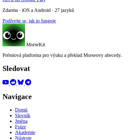
Zdarma · iOS a Android · 27 jazyků
Podívejte se, jak to funguje
MorseKit
Prémiová platforma pro výuku a překlad Morseovy abecedy.
Sledovat
Navigace
Domů
Slovník
Jména
Fráze
Akademie
Nástroje