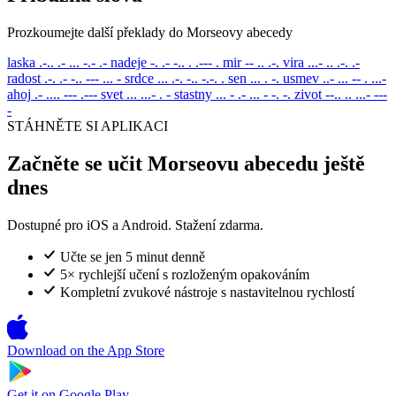
Prozkoumejte další překlady do Morseovy abecedy
laska
.-.. .- ... -.- .-
nadeje
-. .- -.. . .--- .
mir
-- .. .-.
vira
...- .. .-. .-
radost
.-. .- -.. --- ... -
srdce
... .-. -.. -.-. .
sen
... . -.
usmev
..- ... -- . ...-
ahoj
.- .... --- .---
svet
... ...- . -
stastny
... - .- ... - -. -.
zivot
--.. .. ...- ---
-
STÁHNĚTE SI APLIKACI
Začněte se učit Morseovu abecedu ještě
dnes
Dostupné pro iOS a Android. Stažení zdarma.
Učte se jen 5 minut denně
5× rychlejší učení s rozloženým opakováním
Kompletní zvukové nástroje s nastavitelnou rychlostí
Download on the
App Store
Get it on
Google Play