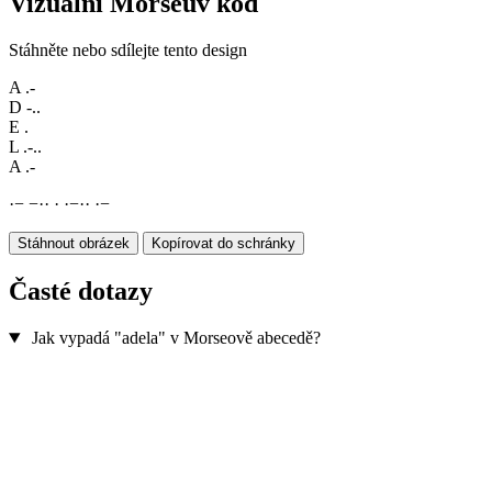
Vizuální Morseův kód
Stáhněte nebo sdílejte tento design
A
.-
D
-..
E
.
L
.-..
A
.-
·
−
−
·
·
·
·
−
·
·
·
−
Stáhnout obrázek
Kopírovat do schránky
Časté dotazy
Jak vypadá "adela" v Morseově abecedě?