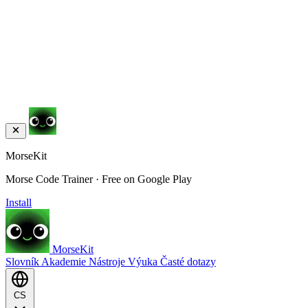
MorseKit
Morse Code Trainer · Free on Google Play
Install
MorseKit
Slovník
Akademie
Nástroje
Výuka
Časté dotazy
CS