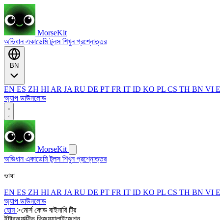
MorseKit
অভিধান
একাডেমি
টুলস
শিখুন
প্রশ্নোত্তর
BN
EN
ES
ZH
HI
AR
JA
RU
DE
PT
FR
IT
ID
KO
PL
CS
TH
BN
VI
অ্যাপ ডাউনলোড
MorseKit
অভিধান
একাডেমি
টুলস
শিখুন
প্রশ্নোত্তর
ভাষা
EN
ES
ZH
HI
AR
JA
RU
DE
PT
FR
IT
ID
KO
PL
CS
TH
BN
VI
অ্যাপ ডাউনলোড
হোম
>
মোর্স কোড বাইনারি ট্রি
ইন্টারঅ্যাক্টিভ ভিজ্যুয়ালাইজেশন