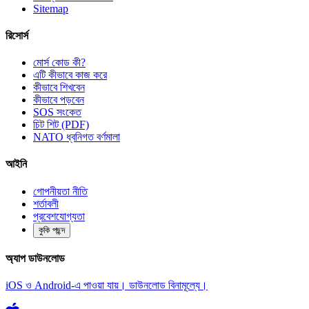
Sitemap
রিসোর্স
মোর্স কোড কী?
এটি কীভাবে কাজ করে
কীভাবে শিখবেন
কীভাবে পড়বেন
SOS সংকেত
চিট শিট (PDF)
NATO ধ্বনিগত বর্ণমালা
আইনি
গোপনীয়তা নীতি
শর্তাবলী
প্রবেশযোগ্যতা
কুকি পছন্দ
অ্যাপ ডাউনলোড
iOS ও Android-এ পাওয়া যায়। ডাউনলোড বিনামূল্যে।