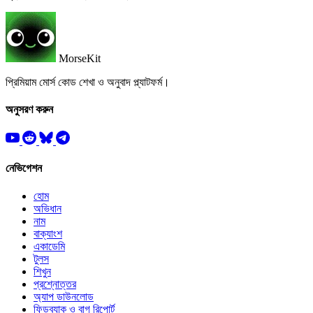
MorseKit
প্রিমিয়াম মোর্স কোড শেখা ও অনুবাদ প্ল্যাটফর্ম।
অনুসরণ করুন
নেভিগেশন
হোম
অভিধান
নাম
বাক্যাংশ
একাডেমি
টুলস
শিখুন
প্রশ্নোত্তর
অ্যাপ ডাউনলোড
ফিডব্যাক ও বাগ রিপোর্ট