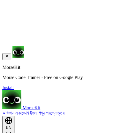
MorseKit
Morse Code Trainer · Free on Google Play
Install
MorseKit
অভিধান
একাডেমি
টুলস
শিখুন
প্রশ্নোত্তর
BN