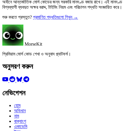
অধীনে আন্তর্জাতিক মোর্স কোডের জন্য সরকারি মানদণ্ড বজায় রাখে। এই মানদণ্ড
বিশ্বব্যাপী ব্যবহৃত অক্ষর বরাদ্দ, টাইমিং নিয়ম এবং পরিচালন পদ্ধতি সংজ্ঞায়িত করে।
শুরু করতে প্রস্তুত?
প্রমাণিত পদ্ধতিগুলো শিখুন →
MorseKit
প্রিমিয়াম মোর্স কোড শেখা ও অনুবাদ প্ল্যাটফর্ম।
অনুসরণ করুন
নেভিগেশন
হোম
অভিধান
নাম
বাক্যাংশ
একাডেমি