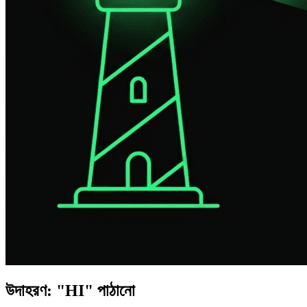
উদাহরণ: "HI" পাঠানো