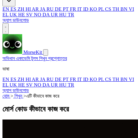
EN
ES
ZH
HI
AR
JA
RU
DE
PT
FR
IT
ID
KO
PL
CS
TH
BN
VI
EL
UK
HE
SV
NO
DA
UR
HU
TR
অ্যাপ ডাউনলোড
MorseKit
অভিধান
একাডেমি
টুলস
শিখুন
প্রশ্নোত্তর
ভাষা
EN
ES
ZH
HI
AR
JA
RU
DE
PT
FR
IT
ID
KO
PL
CS
TH
BN
VI
EL
UK
HE
SV
NO
DA
UR
HU
TR
অ্যাপ ডাউনলোড
হোম
>
শিখুন
>
এটি কীভাবে কাজ করে
মোর্স কোড কীভাবে কাজ করে