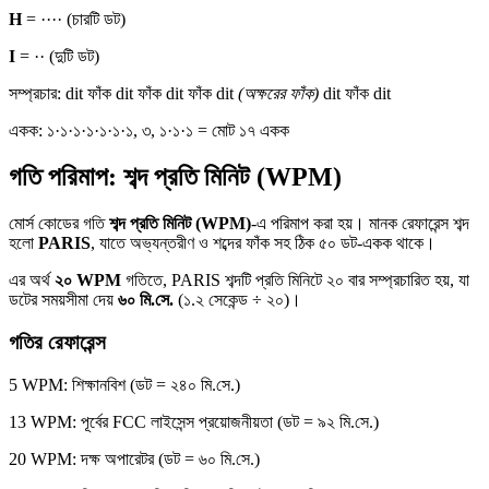
H
=
····
(চারটি ডট)
I
=
··
(দুটি ডট)
সম্প্রচার:
dit
ফাঁক
dit
ফাঁক
dit
ফাঁক
dit
(অক্ষরের ফাঁক)
dit
ফাঁক
dit
একক: ১·১·১·১·১·১·১, ৩, ১·১·১ = মোট ১৭ একক
গতি পরিমাপ: শব্দ প্রতি মিনিট (WPM)
মোর্স কোডের গতি
শব্দ প্রতি মিনিট (WPM)
-এ পরিমাপ করা হয়। মানক রেফারেন্স শব্দ
হলো
PARIS
, যাতে অভ্যন্তরীণ ও শব্দের ফাঁক সহ ঠিক ৫০ ডট-একক থাকে।
এর অর্থ
২০ WPM
গতিতে, PARIS শব্দটি প্রতি মিনিটে ২০ বার সম্প্রচারিত হয়, যা
ডটের সময়সীমা দেয়
৬০ মি.সে.
(১.২ সেকেন্ড ÷ ২০)।
গতির রেফারেন্স
5 WPM
: শিক্ষানবিশ (ডট = ২৪০ মি.সে.)
13 WPM
: পূর্বের FCC লাইসেন্স প্রয়োজনীয়তা (ডট = ৯২ মি.সে.)
20 WPM
: দক্ষ অপারেটর (ডট = ৬০ মি.সে.)