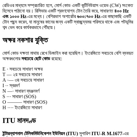
রেডিওর মাধ্যমে সম্প্রচারিত হলে, মোর্স কোড একটি কন্টিনিউয়াস ওয়েভ (CW) সংকেত
হিসেবে পাঠানো হয়। রিসিভার একটি শ্রবণযোগ্য টোন তৈরি করে, সাধারণত
৪০০ Hz
এবং ১০০০ Hz
-এর মধ্যে। বেশিরভাগ অপারেটর
৬০০:৭০০ Hz
-এর কাছাকাছি একটি
টোন পছন্দ করেন, যা মানুষের কানের জন্য একটি স্বাচ্ছন্দ্যময় পরিসরে থাকে এবং পটভূমির
শব্দ ভেদ করে কার্যকরভাবে পৌঁছায়।
অক্ষর নকশার যুক্তি
মোর্স কোড দক্ষতা মাথায় রেখে ডিজাইন করা হয়েছিল। ইংরেজিতে সবচেয়ে বেশি ব্যবহৃত
অক্ষরগুলোর
সবচেয়ে ছোট কোড
রয়েছে:
E
·
সবচেয়ে সাধারণ অক্ষর
T
—
২য় সবচেয়ে সাধারণ
A
·—
৩য় সবচেয়ে সাধারণ
I
··
স্বরবর্ণ
N
—·
সাধারণ ব্যঞ্জনবর্ণ
S
···
সাধারণ (SOS)
O
———
সাধারণ (SOS)
H
····
ইংরেজিতে সাধারণ
ITU মানদণ্ড
ইন্টারন্যাশনাল টেলিকমিউনিকেশন ইউনিয়ন (ITU)
সুপারিশ
ITU-R M.1677
-এর