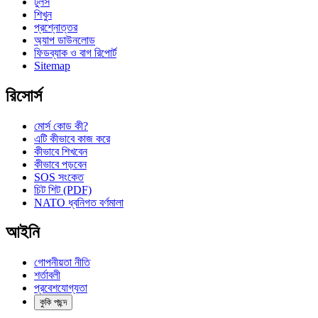
টুলস
শিখুন
প্রশ্নোত্তর
অ্যাপ ডাউনলোড
ফিডব্যাক ও বাগ রিপোর্ট
Sitemap
রিসোর্স
মোর্স কোড কী?
এটি কীভাবে কাজ করে
কীভাবে শিখবেন
কীভাবে পড়বেন
SOS সংকেত
চিট শিট (PDF)
NATO ধ্বনিগত বর্ণমালা
আইনি
গোপনীয়তা নীতি
শর্তাবলী
প্রবেশযোগ্যতা
কুকি পছন্দ