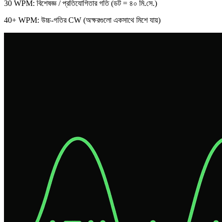
30 WPM
: বিশেষজ্ঞ / প্রতিযোগিতার গতি (ডট = ৪০ মি.সে.)
40+ WPM
: উচ্চ-গতির CW (অক্ষরগুলো একসাথে মিশে যায়)