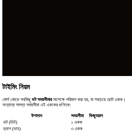
টাইমিং নিয়ম
মোর্স কোডে সবকিছু
ডট সময়সীমার
সাপেক্ষে পরিমাপ করা হয়, যা সবচেয়ে ছোট একক।
অন্যান্য সমস্ত সময়সীমা এই এককের গুণিতক:
উপাদান
সময়সীমা
ভিজ্যুয়াল
ডট (ডিট)
১ একক
ড্যাশ (ডাহ)
৩ একক