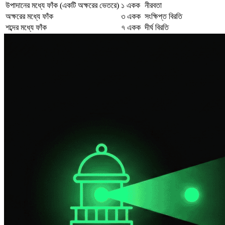
উপাদানের মধ্যে ফাঁক (একটি অক্ষরের ভেতরে)
১ একক
নীরবতা
অক্ষরের মধ্যে ফাঁক
৩ একক
সংক্ষিপ্ত বিরতি
শব্দের মধ্যে ফাঁক
৭ একক
দীর্ঘ বিরতি