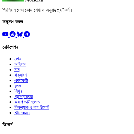
প্রিমিয়াম মোর্স কোড শেখা ও অনুবাদ প্ল্যাটফর্ম।
অনুসরণ করুন
নেভিগেশন
হোম
অভিধান
নাম
বাক্যাংশ
একাডেমি
টুলস
শিখুন
প্রশ্নোত্তর
অ্যাপ ডাউনলোড
ফিডব্যাক ও বাগ রিপোর্ট
Sitemap
রিসোর্স