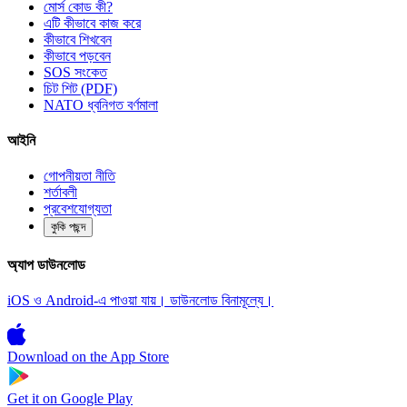
মোর্স কোড কী?
এটি কীভাবে কাজ করে
কীভাবে শিখবেন
কীভাবে পড়বেন
SOS সংকেত
চিট শিট (PDF)
NATO ধ্বনিগত বর্ণমালা
আইনি
গোপনীয়তা নীতি
শর্তাবলী
প্রবেশযোগ্যতা
কুকি পছন্দ
অ্যাপ ডাউনলোড
iOS ও Android-এ পাওয়া যায়। ডাউনলোড বিনামূল্যে।
Download on the
App Store
Get it on
Google Play