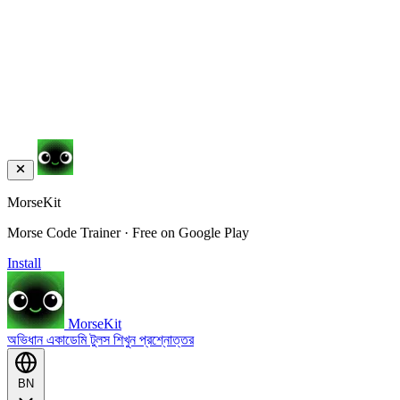
MorseKit
Morse Code Trainer · Free on Google Play
Install
MorseKit
অভিধান
একাডেমি
টুলস
শিখুন
প্রশ্নোত্তর
BN