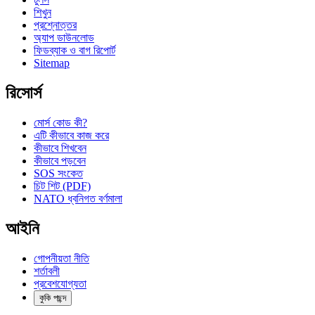
শিখুন
প্রশ্নোত্তর
অ্যাপ ডাউনলোড
ফিডব্যাক ও বাগ রিপোর্ট
Sitemap
রিসোর্স
মোর্স কোড কী?
এটি কীভাবে কাজ করে
কীভাবে শিখবেন
কীভাবে পড়বেন
SOS সংকেত
চিট শিট (PDF)
NATO ধ্বনিগত বর্ণমালা
আইনি
গোপনীয়তা নীতি
শর্তাবলী
প্রবেশযোগ্যতা
কুকি পছন্দ