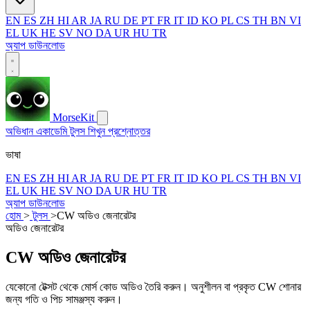
EN
ES
ZH
HI
AR
JA
RU
DE
PT
FR
IT
ID
KO
PL
CS
TH
BN
VI
EL
UK
HE
SV
NO
DA
UR
HU
TR
অ্যাপ ডাউনলোড
MorseKit
অভিধান
একাডেমি
টুলস
শিখুন
প্রশ্নোত্তর
ভাষা
EN
ES
ZH
HI
AR
JA
RU
DE
PT
FR
IT
ID
KO
PL
CS
TH
BN
VI
EL
UK
HE
SV
NO
DA
UR
HU
TR
অ্যাপ ডাউনলোড
হোম
>
টুলস
>
CW অডিও জেনারেটর
অডিও জেনারেটর
CW অডিও জেনারেটর
যেকোনো টেক্সট থেকে মোর্স কোড অডিও তৈরি করুন। অনুশীলন বা প্রকৃত CW শোনার
জন্য গতি ও পিচ সামঞ্জস্য করুন।