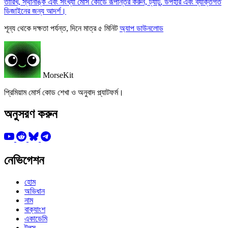
তারিখ, স্থানাঙ্ক এবং সংখ্যা মোর্স কোডে রূপান্তর করুন, ট্যাটু, উপহার এবং ব্যক্তিগত
ডিজাইনের জন্য আদর্শ।
শূন্য থেকে দক্ষতা পর্যন্ত, দিনে মাত্র ৫ মিনিট
অ্যাপ ডাউনলোড
MorseKit
প্রিমিয়াম মোর্স কোড শেখা ও অনুবাদ প্ল্যাটফর্ম।
অনুসরণ করুন
নেভিগেশন
হোম
অভিধান
নাম
বাক্যাংশ
একাডেমি
টুলস