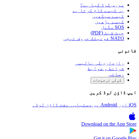
مورس کوڈ کیا ہے؟
یہ کیسے کام کرتا ہے
کیسے سیکھیں
کیسے پڑھیں
SOS سگنل
چیٹ شیٹ (PDF)
NATO فونیٹک حروف تہجی
قانونی
رازداری کی پالیسی
شرائط و ضوابط
رسائی
کوکی ترجیحات
ایپ ڈاؤن لوڈ کریں
iOS اور Android پر دستیاب۔ مفت ڈاؤن لوڈ۔
Download on the
App Store
Get it on
Google Play