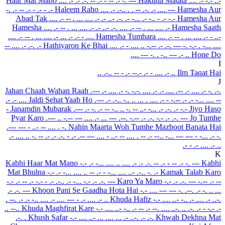
Haar Mat Mano
.... .- .- .-. -- .- - -- .- -. ---
Hakuna Matata
.... .- -.- ..-
-. .- -- .- - .- - .-
Haleem Raho
.... .- .-.. . . -- .-. .- .... ---
Hamesha Aur
Abad Tak
.... .- -- . ... .... .- .- ..- .-. .- -... .- -.. - .- -.-
Hamesha Aur
Hamesha
.... .- -- . ... .... .- .- ..- .-. .... .- -- . ... .... .-
Hamesha Saath
.... .- -- . ... .... .- ... .- .- - ....
Hamesha Tumhara
.... .- -- . ... .... .- - ..-
-- .... .- .-. .-
Hathiyaron Ke Bhai
.... .- - .... .. -.-- .- .-. --- -. -.- . -... ....
.... --- -. . -.. ---
.- ..
Hone Do
I
.. .-.. -- - .- --.- .- - .... .- ..
Ilm Taqat Hai
J
Jahan Chaah Wahan Raah
.--- .- .... .- -. -.-. .... .- .- .... .-- .- .... .- -. .-.
.- .- ....
Jaldi Sehat Yaab Ho
.--- .- .-.. -.. .. ... . .... .- - -.-- .- .- -... .... --
-
Janamdin Mubarak
.--- .- -. .- -- -.. .. -. -- ..- -... .- .-. .- -.-
Jiyo Haso
Pyar Karo
.--- .. -.-- --- .... .- ... --- .--. -.-- .- .-. -.- .- .-. ---
Jo Tumhe
.--- --- - ..- -- .... . -.
Nahin Maarta Woh Tumhe Mazboot Banata Hai
.- .... .. -. -- .- .- .-. - .- .-- --- .... - ..- -- .... . -- .- --.. -... --- --- - -... .- -.
.- - .- .... .- ..
K
Kabhi Haar Mat Mano
-.- .- -... .... .. .... .- .- .-. -- .- - -- .- -. ---
Kabhi
Mat Bhulna
-.- .- -... .... .. -- .- - -... .... ..- .-.. -. .-
Kamak Talab Karo
-.- .- -- .- -.- - .- .-.. .- -... -.- .- .-. ---
Karo Ya Maro
-.- .- .-. --- -.-- .- --
.- .-. ---
Khoon Pani Se Gaadha Hota Hai
-.- .... --- --- -. .--. .- -. .. ...
. --. .- .- -.. .... .- .... --- - .- .... .- ..
Khuda Hafiz
-.- .... ..- -.. .- .... .- ..-.
.. --..
Khuda Maghfirat Kare
-.- .... ..- -.. .- -- .- --. .... ..-. .. .-. .- - -.- .-
.-. .
Khush Safar
-.- .... ..- ... .... ... .- ..-. .- .-.
Khwab Dekhna Mat