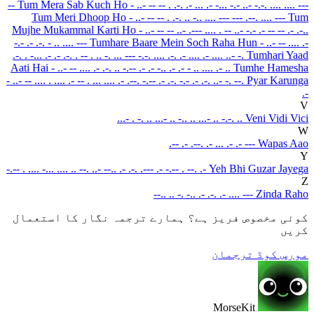
--
Tum Mera Sab Kuch Ho
- ..- -- -- . .-. .- ... .- -... -.- ..- -.-. .... .... ---
Tum Meri Dhoop Ho
- ..- -- -- . .-. .. -.. .... --- --- .--. .... ---
Tum
Mujhe Mukammal Karti Ho
- ..- -- -- ..- .--- .... . -- ..- -.- .- -- -- .- .-..
-.- .- .-. - .. .... ---
Tumhare Baare Mein Soch Raha Hun
- ..- -- .... .-
.-. . -... .- .- .-. . -- . .. -. ... --- -.-. .... .-. .- .... .- .... ..- -.
Tumhari Yaad
Aati Hai
- ..- -- .... .- .-. .. -.-- .- .- -.. .- .- - .. .... .- ..
Tumhe Hamesha
- ..- -- .... . .... .- -- . ... .... .- .--. -.-- .- .-. -.- .- .-. ..- -. --.
Pyar Karunga
.-
V
...- . -. .. ...- .. -.. .. ...- .. -.-. ..
Veni Vidi Vici
W
.-- .- .--. .- ... .- .- ---
Wapas Aao
Y
-.-- . .... -... .... .. --. ..- --.. .- .-. .--- .- -.-- . --. .-
Yeh Bhi Guzar Jayega
Z
--.. .. -. -.. .- .-. .- .... ---
Zinda Raho
کوئی مخصوص فریز ہے؟ ہمارے ترجمہ نگار کا استعمال
کریں
مورس کوڈ ترجمان
MorseKit