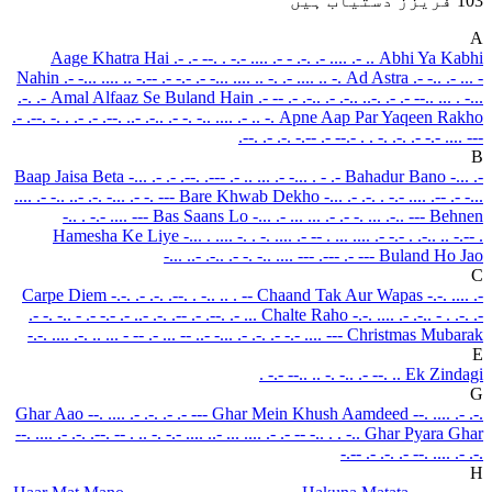
103 فریزز دستیاب ہیں
A
Aage Khatra Hai
.- .- --. . -.- .... .- - .-. .- .... .- ..
Abhi Ya Kabhi
Nahin
.- -... .... .. -.-- .- -.- .- -... .... .. -. .- .... .. -.
Ad Astra
.- -.. .- ... -
.-. .-
Amal Alfaaz Se Buland Hain
.- -- .- .-.. .- .-.. ..-. .- .- --.. ... . -...
.- .--. -. . .- .- .--.
..- .-.. .- -. -.. .... .- .. -.
Apne Aap Par Yaqeen Rakho
.--. .- .-. -.-- .- --.- . . -. .-. .- -.- .... ---
B
Baap Jaisa Beta
-... .- .- .--. .--- .- .. ... .- -... . - .-
Bahadur Bano
-... .-
.... .- -.. ..- .-. -... .- -. ---
Bare Khwab Dekho
-... .- .-. . -.- .... .-- .- -...
-.. . -.- .... ---
Bas Saans Lo
-... .- ... ... .- .- -. ... .-.. ---
Behnen
Hamesha Ke Liye
-... . .... -. . -. .... .- -- . ... .... .- -.- . .-.. .. -.-- .
-... ..- .-.. .- -. -.. .... --- .--- .- ---
Buland Ho Jao
C
Carpe Diem
-.-. .- .-. .--. . -.. .. . --
Chaand Tak Aur Wapas
-.-. .... .-
.- -. -.. - .- -.- .- ..- .-. .-- .- .--. .- ...
Chalte Raho
-.-. .... .- .-.. - . .-. .-
-.-. .... .-. .. ... - -- .- ... -- ..- -... .- .-. .- -.-
.... ---
Christmas Mubarak
E
. -.- --.. .. -. -.. .- --. ..
Ek Zindagi
G
Ghar Aao
--. .... .- .-. .- .- ---
Ghar Mein Khush Aamdeed
--. .... .- .-.
--. .... .- .-. .--.
-- . .. -. -.- .... ..- ... .... .- .- -- -.. . . -..
Ghar Pyara Ghar
-.-- .- .-. .- --. .... .- .-.
H