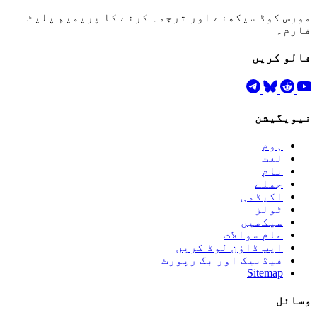
مورس کوڈ سیکھنے اور ترجمہ کرنے کا پریمیم پلیٹ
فارم۔
فالو کریں
نیویگیشن
ہوم
لغت
نام
جملے
اکیڈمی
ٹولز
سیکھیں
عام سوالات
ایپ ڈاؤن لوڈ کریں
فیڈبیک اور بگ رپورٹ
Sitemap
وسائل