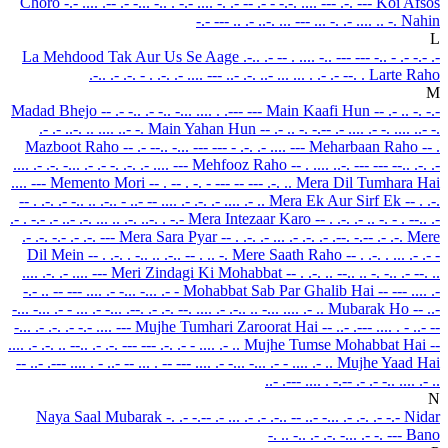
Choro
-.- .... .-- .- -... -.. . -.- .... -. .- -- .- - -.-. .... --- .-. ---
Koi Afsos
-.- --- .. .- ..-. ... --- ... -. .- .... .. -.
Nahin
L
La Mehdood Tak Aur Us Se Aage
.-.. .- -- . .... -.. --- --- -.. - .- -.- .-
.-.. .- .-. - . .-. .- .... ---
..- .-. ..- ... ... . .- .- --. .
Larte Raho
M
Madad Bhejo
-- .- -.. .- -.. -... .... . .--- ---
Main Kaafi Hun
-- .- .. -. -.-
.- .- ..-. .. .... ..- -.
Main Yahan Hun
-- .- .. -. -.-- .- .... .- -. .... ..- -.
Mazboot Raho
-- .- --.. -... --- --- - .-. .- .... ---
Meharbaan Raho
-- .
.... .- .-. -... .- .- -. .-. .- .... ---
Mehfooz Raho
-- . .... ..-. --- --- --.. .-. .-
.... ---
Memento Mori
-- . -- . -. - --- -- --- .-. ..
Mera Dil Tumhara Hai
-- . .-. .- -.. .. .-.. - ..- -- .... .- .-. .- .... .- ..
Mera Ek Aur Sirf Ek
-- . .-.
.- . -.- .- ..- .-. ... .. .-. ..-. . -.-
Mera Intezaar Karo
-- . .-. .- .. -. - . --.. .-
.- .-. -.- .- .-. ---
Mera Sara Pyar
-- . .-. .- ... .- .-. .- .--. -.-- .- .-.
Mere
Dil Mein
-- . .-. . -.. .. .-.. -- . .. -.
Mere Saath Raho
-- . .-. . ... .- .- -
.... .-. .- .... ---
Meri Zindagi Ki Mohabbat
-- . .-. .. --.. .. -. -.. .- --. ..
-.- .. -- --- .... .- -... -... .- -
Mohabbat Sab Par Ghalib Hai
-- --- .... .-
-... -... .- - ... .- -... .--. .- .-. --. .... .- .-.. .. -... .... .- ..
Mubarak Ho
-- ..-
-... .- .-. .- -.- .... ---
Mujhe Tumhari Zaroorat Hai
-- ..- .--- .... . - ..- --
.... .- .-. .. --.. .- .-. --- --- .-. .- - .... .- ..
Mujhe Tumse Mohabbat Hai
--
--
..- .--- .... . - ..- -- ... . -- --- .... .- -... -... .- - .... .- ..
Mujhe Yaad Hai
..- .--- .... . -.-- .- .- -.. .... .- ..
N
Naya Saal Mubarak
-. .- -.-- .- ... .- .- .-.. -- ..- -... .- .-. .- -.-
Nidar
-. .. -.. .- .-. -... .- -. ---
Bano