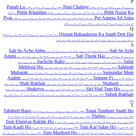
P
Panah Lo
.--. .- -. .- .... .-.. ---
Pani Chahiye
.--. .- -. .. -.-. .... .- .... ..
-.-- .
Pehle Khandan
.--. . .... .-.. . -.- .... .- -. -.. .- -.
Pehli Nazar Ka
Pyar
.--. . .... .-.. .. -. .- --.. .- .-. -.- .- .--. -.-- .- .-.
Per Aspera Ad Astra
.--. . .-. .- ... .--. . .-. .- .- -.. .- ... - .-. .-
Q
--.- .. ... -- .- - -... .- .... .- .- -..
Qismat Bahaaduron Ka Saath Deti Hai
..- .-. --- -. -.- .- ... .- .- - .... -.. . - .. .... .- ..
S
Sab Se Ache Abbu
... .- -... ... . .- -.-. .... . .- -... -... ..-
Sab Se Achi
Ammi
... .- -... ... . .- -.-. .... .. .- -- -- ..
Sab Theek Hai
... .- -... - .... . .
-.- .... .- ..
Sachche Raho
... .- -.-. .... -.-. .... . .-. .- .... ---
Safar
Mehfooz Ho
... .- ..-. .- .-. -- . .... ..-. --- --- --.. .... ---
Salgirah
Mubarak
... .- .-.. --. .. .-. .- .... -- ..- -... .- .-. .- -.-
Samundar Mein
Aadmi
... .- -- ..- -. -.. .- .-. -- . .. -. .- .- -.. -- ..
Semper Fi
... . -- .--. .
.-. ..-. ..
Shab Bakhair
... .... .- -... -... .- -.- .... .- .. .-.
Shabash
... .... .-
-... .- ... ....
Shukriya
... .... ..- -.- .-. .. -.-- .-
Sirf Had Tum Ho
... .. .-.
... ..- -... .- .... -... .- -.- .... .- ..
..-. .... .- -.. - ..- -- .... ---
Subah Bakhair
.-.
T
Tabdeeli Bano
- .- -... -.. . . .-.. .. -... .- -. ---
Taqat Tumhare Saath Ho
- .- --.- .- - - ..- -- .... .- .-. . ... .- .- - .... .... ---
Thehro
- .... . .... .-. ---
Tum Ehmiyat Rakhte Ho
- ..- -- . .... -- .. -.-- .- - .-. .- -.- .... - . .... ---
Tum Kaafi Ho
- ..- -- -.- .- .- ..-. .. .... ---
Tum Kar Sakte Ho
- ..- -- -.-
.- .-. ... .- -.- - . .... ---
Tum Mazboot Ho
- ..- -- -- .- --.. -... --- --- - .... -