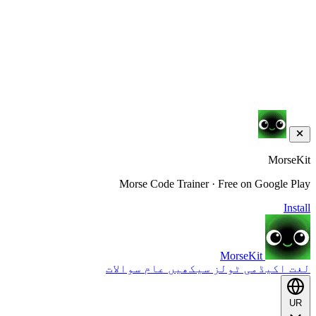
MorseKit
Morse Code Trainer · Free on Google Play
Install
MorseKit
لغت
اکیڈمی
ٹولز
سیکھیں
عام سوالات
UR