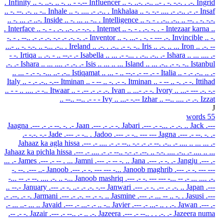
.
Infinity
.. -. ..-. .. -. .. - -.--
Influencer
.. -. ..-. .-.. ..- . -. -.-. . .-.
Ingrid
.. -. --. .-. .. -..
Inhale
.. -. .... .- .-.. .
Inkhalaa
.. -. -.- .... .- .-.. .- .-
Insaf
.. -. ... .- ..-.
Inside
.. -. ... .. -.. .
Intelligence
.. -. - . .-.. .-.. .. --. . -. -.-.
.
Interface
.. -. - . .-. ..-. .- -.-. .
Internet
.. -. - . .-. -. . -
Intezaar karna
..
-. - . --.. .- .- .-. -.- .- .-. -. .-
Inventor
.. -. ...- . -. - --- .-.
Invincible
.. -.
...- .. -. -.-. .. -... .-.. .
Ireland
.. .-. . .-.. .- -. -..
Iris
.. .-. .. ...
Iron
.. .-. --
- -.
Irtiqa
.. .-. - .. --.- .-
Isabella
.. ... .- -... . .-.. .-.. .-
Ishara
.. ... .... .-
.-. .-
Ishara
.. ... .... .- .-. .-
Isis
.. ... .. ...
Island
.. ... .-.. .- -. -..
Istanbul
.. ... - .- -. -... ..- .-..
Istiqamat
.. ... - .. --.- .- -- .- -
Italia
.. - .- .-.. .. .-
Italy
.. - .- .-.. -.--
Itminan
.. - -- .. -. .- -.
Itminan
.. - -- .. -. .- -.
Ittihad
.. - - .. .... .- -..
Itwaar
.. - .-- .- .- .-.
Ivan
.. ...- .- -.
Ivory
.. ...- --- .-. -.-
.. --.. --.. .- -
-
Ivy
.. ...- -.--
Izhar
.. --.. .... .- .-.
Izzat
J
55 words
Jaagna
.--- .- .- --. -. .-
Jaan
.--- .- .- -.
Jabari
.--- .- -... .- .-. ..
Jack
.---
.- -.-. -.-
Jade
.--- .- -.. .
Jadoo
.--- .- -.. --- ---
Jagna
.--- .- --. -. .-
Jahaaz ka agla hissa
.--- .- .... .- .- --.. -.- .- .- --. .-.. .- .... .. ... ... .-
Jahaaz ka pichla hissa
.--- .- .... .- .- --.. -.- .- .--. .. -.-. .... .-.. .- .... .. ...
... .-
James
.--- .- -- . ...
Jamni
.--- .- -- -. ..
Jana
.--- .- -. .-
Jangju
.--- .-
-. --. .--- ..-
Janoob
.--- .- -. --- --- -...
Janoob maghrib
.--- .- -. --- ---
-... -- .- --. .... .-. .. -...
Janoob mashriq
.--- .- -. --- --- -... -- .- ... .... .-.
.. --.-
January
.--- .- -. ..- .- .-. -.--
Janwari
.--- .- -. .-- .- .-. ..
Japan
.---
.- .--. .- -.
Jarmani
.--- .- .-. -- .- -. ..
Jasmine
.--- .- ... -- .. -. .
Jasusi
.---
.- ... ..- ... ..
Javaid
.--- .- ...- .- .. -..
Javier
.--- .- ...- .. . .-.
Jawan
.--- .-
.-- .- -.
Jazair
.--- .- --.. .- .. .-.
Jazeera
.--- .- --.. . . .-. .-
Jazeera numa