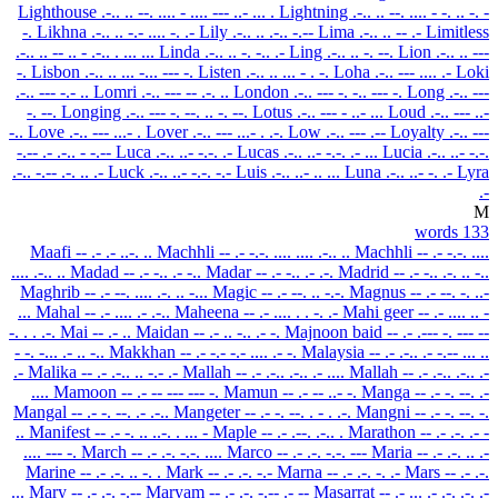
Lighthouse
.-.. .. --. .... - .... --- ..- ... .
Lightning
.-.. .. --. .... - -. .. -. -
-.
Likhna
.-.. .. -.- .... -. .-
Lily
.-.. .. .-.. -.--
Lima
.-.. .. -- .-
Limitless
.-.. .. -- .. - .-.. . ... ...
Linda
.-.. .. -. -.. .-
Ling
.-.. .. -. --.
Lion
.-.. .. ---
-.
Lisbon
.-.. .. ... -... --- -.
Listen
.-.. .. ... - . -.
Loha
.-.. --- .... .-
Loki
.-.. --- -.- ..
Lomri
.-.. --- -- .-. ..
London
.-.. --- -. -.. --- -.
Long
.-.. ---
-. --.
Longing
.-.. --- -. --. .. -. --.
Lotus
.-.. --- - ..- ...
Loud
.-.. --- ..-
-..
Love
.-.. --- ...- .
Lover
.-.. --- ...- . .-.
Low
.-.. --- .--
Loyalty
.-.. ---
-.-- .- .-.. - -.--
Luca
.-.. ..- -.-. .-
Lucas
.-.. ..- -.-. .- ...
Lucia
.-.. ..- -.-.
.-.. -.-- .-.
.. .-
Luck
.-.. ..- -.-. -.-
Luis
.-.. ..- .. ...
Luna
.-.. ..- -. .-
Lyra
.-
M
133 words
Maafi
-- .- .- ..-. ..
Machhli
-- .- -.-. .... .... .-.. ..
Machhli
-- .- -.-. ....
.... .-.. ..
Madad
-- .- -.. .- -..
Madar
-- .- -.. .- .-.
Madrid
-- .- -.. .-. .. -..
Maghrib
-- .- --. .... .-. .. -...
Magic
-- .- --. .. -.-.
Magnus
-- .- --. -. ..-
...
Mahal
-- .- .... .- .-..
Maheena
-- .- .... . . -. .-
Mahi geer
-- .- .... .. -
-. . . .-.
Mai
-- .- ..
Maidan
-- .- .. -.. .- -.
Majnoon baid
-- .- .--- -. --- --
- -. -... .- .. -..
Makkhan
-- .- -.- -.- .... .- -.
Malaysia
-- .- .-.. .- -.-- ... ..
.-
Malika
-- .- .-.. .. -.- .-
Mallah
-- .- .-.. .-.. .- ....
Mallah
-- .- .-.. .-.. .-
....
Mamoon
-- .- -- --- --- -.
Mamun
-- .- -- ..- -.
Manga
-- .- -. --. .-
Mangal
-- .- -. --. .- .-..
Mangeter
-- .- -. --. . - . .-.
Mangni
-- .- -. --. -.
..
Manifest
-- .- -. .. ..-. . ... -
Maple
-- .- .--. .-.. .
Marathon
-- .- .-. .- -
.... --- -.
March
-- .- .-. -.-. ....
Marco
-- .- .-. -.-. ---
Maria
-- .- .-. .. .-
Marine
-- .- .-. .. -. .
Mark
-- .- .-. -.-
Marna
-- .- .-. -. .-
Mars
-- .- .-.
...
Mary
-- .- .-. -.--
Maryam
-- .- .-. -.-- .- --
Masarrat
-- .- ... .- .-. .-. .-