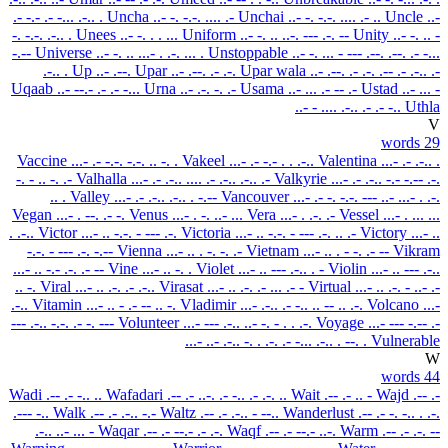
.- -.- .- -... .-.. .
Uncha
..- -. -.-. .... .-
Unchai
..- -. -.-. .... .- ..
Uncle
..-
-. -.-. .-.. .
Unees
..- -. . . ...
Uniform
..- -. .. ..-. --- .-. --
Unity
..- -. .. -
-.--
Universe
..- -. .. ...- . .-. ... .
Unstoppable
..- -. ... - --- .--. .--. .- -...
.-.. .
Up
..- .--.
Upar
..- .--. .- .-.
Upar wala
..- .--. .- .-. .-- .- .-.. .-
Uqaab
..- --.- .- .- -...
Urna
..- .-. -. .-
Usama
..- ... .- -- .-
Ustad
..- ... -
..- - .... .-.. .-
.- -..
Uthla
V
29 words
Vaccine
...- .- -.-. -.-. .. -. .
Vakeel
...- .- -.- . . .-..
Valentina
...- .- .-.. .
-. - .. -. .-
Valhalla
...- .- .-.. .... .- .-.. .-.. .-
Valkyrie
...- .- .-.. -.- -.-- .-.
.. .
Valley
...- .- .-.. .-.. . -.--
Vancouver
...- .- -. -.-. --- ..- ...- . .-.
Vegan
...- . --. .- -.
Venus
...- . -. ..- ...
Vera
...- . .-. .-
Vessel
...- . ... ...
. .-..
Victor
...- .. -.-. - --- .-.
Victoria
...- .. -.-. - --- .-. .. .-
Victory
...- ..
-.-. - --- .-. -.--
Vienna
...- .. . -. -. .-
Vietnam
...- .. . - -. .- --
Vikram
...- .. -.- .-. .- --
Vine
...- .. -. .
Violet
...- .. --- .-.. . -
Violin
...- .. --- .-..
.. -.
Viral
...- .. .-. .- .-..
Virasat
...- .. .-. .- ... .- -
Virtual
...- .. .-. - ..- .-
.-..
Vitamin
...- .. - .- -- .. -.
Vladimir
...- .-.. .- -.. .. -- .. .-.
Volcano
...-
--- .-.. -.-. .- -. ---
Volunteer
...- --- .-.. ..- -. - . . .-.
Voyage
...- --- -.-- .-
...- ..- .-.. -. . .-. .- -... .-.. .
--. .
Vulnerable
W
44 words
Wadi
.-- .- -.. ..
Wafadari
.-- .- ..-. .- -.. .- .-. ..
Wait
.-- .- .. -
Wajd
.-- .-
.--- -..
Walk
.-- .- .-.. -.-
Waltz
.-- .- .-.. - --..
Wanderlust
.-- .- -. -.. . .-.
.-.. ..- ... -
Waqar
.-- .- --.- .- .-.
Waqf
.-- .- --.- ..-.
Warm
.-- .- .-. --