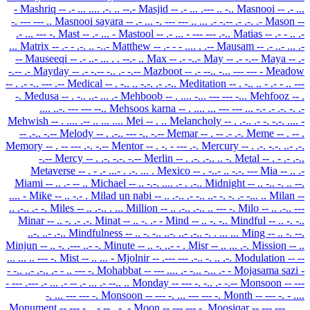
-
Mashriq
-- .- ... .... .-. .. --.-
Masjid
-- .- ... .--- .. -..
Masnooi
-- .- ...
-. --- --- ..
Masnooi sayara
-- .- ... -. --- --- .. ... .- -.-- .- .-. .-
Mason
--
.- ... --- -.
Mast
-- .- ... -
Mastool
-- .- ... - --- --- .-..
Matias
-- .- - .. .-
...
Matrix
-- .- - .-. .. -..-
Matthew
-- .- - - .... . .--
Mausam
-- .- ..- ... .-
--
Mauseeqi
-- .- ..- ... . . --.- ..
Max
-- .- -..-
May
-- .- -.--
Maya
-- .-
-.-- .-
Mayday
-- .- -.-- -.. .- -.--
Mazboot
-- .- --.. -... --- --- -
Meadow
-- . .- -.. --- .--
Medical
-- . -.. .. -.-. .- .-..
Meditation
-- . -.. .. - .- - .. ---
-.
Medusa
-- . -.. ..- ... .-
Mehboob
-- . .... -... --- --- -...
Mehfooz
-- .
.... ..-. --- --- --..
Mehsoos karna
-- . .... ... --- --- ... -.- .- .-. -. .-
Mehwish
-- . .... .-- .. ... ....
Mei
-- . ..
Melancholy
-- . .-.. .- -. -.-. .... -
-- .-.. -.--
Melody
-- . .-.. --- -.. -.--
Memar
-- . -- .- .-.
Meme
-- . -- .
Memory
-- . -- --- .-. -.--
Mentor
-- . -. - --- .-.
Mercury
-- . .-. -.-. ..- .-.
-.--
Mercy
-- . .-. -.-. -.--
Merlin
-- . .-. .-.. .. -.
Metal
-- . - .- .-..
Metaverse
-- . - .- ...- . .-. ... .
Mexico
-- . -..- .. -.-. ---
Mia
-- .. .-
Miami
-- .. .- -- ..
Michael
-- .. -.-. .... .- . .-..
Midnight
-- .. -.. -. .. --.
.... -
Mike
-- .. -.- .
Milad un nabi
-- .. .-.. .- -.. ..- -. -. .- -... ..
Milan
--
.. .-.. .- -.
Miles
-- .. .-.. . ...
Million
-- .. .-.. .-.. .. --- -.
Milo
-- .. .-.. ---
Minar
-- .. -. .- .-.
Minat
-- .. -. .- -
Mind
-- .. -. -..
Mindful
-- .. -. -..
..-. ..- .-..
Mindfulness
-- .. -. -.. ..-. ..- .-.. -. . ... ...
Ming
-- .. -. --.
Minjun
-- .. -. .--- ..- -.
Minute
-- .. -. ..- - .
Misr
-- .. ... .-.
Mission
-- ..
... ... .. --- -.
Mist
-- .. ... -
Mjolnir
-- .--- --- .-.. -. .. .-.
Modulation
-- --
- -.. ..- .-.. .- - .. --- -.
Mohabbat
-- --- .... .- -... -... .- -
Mojasama sazi
-
- --- .--- .- ... .- -- .- ... .- --.. ..
Monday
-- --- -. -.. .- -.--
Monsoon
-- ---
-. ... --- --- -.
Monsoon
-- --- -. ... --- --- -.
Month
-- --- -. - ....
Monument
-- --- -. ..- -- . -. -
Moon
-- --- --- -.
Moosiqar
-- --- --- ... ..