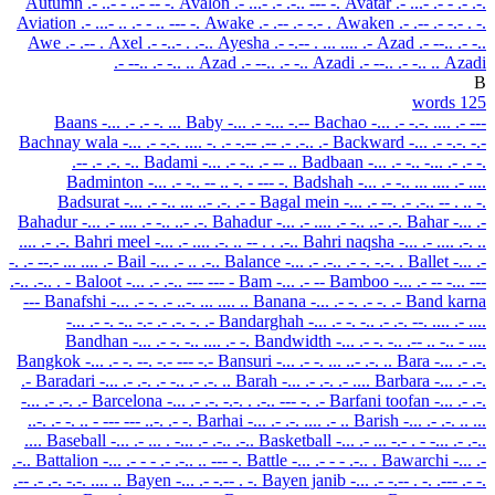
Autumn
.- ..- - ..- -- -.
Avalon
.- ...- .- .-.. --- -.
Avatar
.- ...- .- - .- .-.
Aviation
.- ...- .. .- - .. --- -.
Awake
.- .-- .- -.- .
Awaken
.- .-- .- -.- . -.
Awe
.- .-- .
Axel
.- -..- . .-..
Ayesha
.- -.-- . ... .... .-
Azad
.- --.. .- -..
.- --.. .- -.. ..
Azad
.- --.. .- -..
Azadi
.- --.. .- -.. ..
Azadi
B
125 words
Baans
-... .- .- -. ...
Baby
-... .- -... -.--
Bachao
-... .- -.-. .... .- ---
Bachnay wala
-... .- -.-. .... -. .- -.-- .-- .- .-.. .-
Backward
-... .- -.-. -.-
.-- .- .-. -..
Badami
-... .- -.. .- -- ..
Badbaan
-... .- -.. -... .- .- -.
Badminton
-... .- -.. -- .. -. - --- -.
Badshah
-... .- -.. ... .... .- ....
Badsurat
-... .- -.. ... ..- .-. .- -
Bagal mein
-... .- --. .- .-.. -- . .. -.
Bahadur
-... .- .... .- -.. ..- .-.
Bahadur
-... .- .... .- -.. ..- .-.
Bahar
-... .-
.... .- .-.
Bahri meel
-... .- .... .-. .. -- . . .-..
Bahri naqsha
-... .- .... .-. ..
-. .- --.- ... .... .-
Bail
-... .- .. .-..
Balance
-... .- .-.. .- -. -.-. .
Ballet
-... .-
.-.. .-.. . -
Baloot
-... .- .-.. --- --- -
Bam
-... .- --
Bamboo
-... .- -- -... ---
---
Banafshi
-... .- -. .- ..-. ... .... ..
Banana
-... .- -. .- -. .-
Band karna
-... .- -. -.. -.- .- .-. -. .-
Bandarghah
-... .- -. -.. .- .-. --. .... .- ....
Bandhan
-... .- -. -.. .... .- -.
Bandwidth
-... .- -. -.. .-- .. -.. - ....
Bangkok
-... .- -. --. -.- --- -.-
Bansuri
-... .- -. ... ..- .-. ..
Bara
-... .- .-.
.-
Baradari
-... .- .-. .- -.. .- .-. ..
Barah
-... .- .-. .- ....
Barbara
-... .- .-.
-... .- .-. .-
Barcelona
-... .- .-. -.-. . .-.. --- -. .-
Barfani toofan
-... .- .-.
..-. .- -. .. - --- --- ..-. .- -.
Barhai
-... .- .-. .... .- ..
Barish
-... .- .-. .. ...
....
Baseball
-... .- ... . -... .- .-.. .-..
Basketball
-... .- ... -.- . - -... .- .-..
.-..
Battalion
-... .- - - .- .-.. .. --- -.
Battle
-... .- - - .-.. .
Bawarchi
-... .-
.-- .- .-. -.-. .... ..
Bayen
-... .- -.-- . -.
Bayen janib
-... .- -.-- . -. .--- .- -.