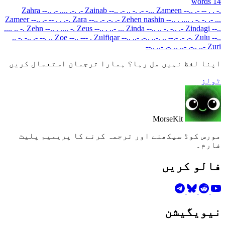
14 words
Zahra
--.. .- .... .-. .-
Zainab
--.. .- .. -. .- -...
Zameen
--.. .- -- . . -.
Zameer
--.. .- -- . . .-.
Zara
--.. .- .-. .-
Zehen nashin
--.. . .... . -. -. .- ...
.... .. -.
Zehn
--.. . .... -.
Zeus
--.. . ..- ...
Zinda
--.. .. -. -.. .-
Zindagi
--..
.. -. -.. .- --. ..
Zoe
--.. --- .
Zulfiqar
--.. ..- .-.. ..-. .. --.- .- .-.
Zulu
--..
--.. ..- .-. ..
..- .-.. ..-
Zuri
اپنا لفظ نہیں مل رہا؟ ہمارا ترجمان استعمال کریں
ٹولز
MorseKit
مورس کوڈ سیکھنے اور ترجمہ کرنے کا پریمیم پلیٹ
فارم۔
فالو کریں
نیویگیشن