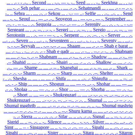
... . .- - - .-.. .
Second
... . -.-. --- -. -..
Seed
... . . -..
Seekhna
... . . -.-
.... -. .-
Seh pehar
... . .... .--. . .... .- .-.
Sehatmandi
... . .... .- - -- .- -.
-.. ..
Sehra
... . .... .-. .-
Sekou
... . -.- --- ..-
Selfie
... . .-.. ..-. .. .
Send
... . -. -..
Seoul
... . --- ..- .-..
Seoyeon
... . --- -.-- . --- -.
September
... .
.--. - . -- -... . .-.
Sequoia
... . --.- ..- --- .. .-
Serenity
... . .-. . -. .. - -.--
Sergeant
... . .-. --. . .- -. -
Sergei
... . .-. --. . ..
Sergio
... . .-. --. .. ---
Serotonin
... . .-. --- - --- -. .. -.
Serpent
... . .-. .--. . -. -
Server
... . .-.
...- . .-.
Seven
... . ...- . -.
Seventeen
... . ...- . -. - . . -.
Seventy
... . ...- .
-. - -.--
Seyyah
... . -.-- -.-- .- ....
Shaam
... .... .- .- --
Shab e barat
...
.... .- -... . -... .- .-. .- -
Shab e qadr
... .... .- -... . --.- .- -.. .-.
Shabnam
... .... .- -... -. .- --
Shabnam
... .... .- -... -. .- --
Shadow
... .... .- -.. ---
.--
Shahid
... .... .- .... .. -..
Shairi
... .... .- .. .-. ..
Shallow
... .... .- .-..
.-.. --- .--
Shame
... .... .- -- .
Shanghai
... .... .- -. --. .... .- ..
Shark
...
.... .- .-. -.-
Sharm
... .... .- .-. --
Sharp
... .... .- .-. .--.
Shelter
... .... . .-..
- . .-.
Shesha
... .... . ... .... .-
Shifa
... .... .. ..-. .-
Shigufta
... .... .. --. ..-
..-. - .-
Ship
... .... .. .--.
Shogun
... .... --- --. ..- -.
Shohar
... .... --- ....
.- .-.
Sholaa
... .... --- .-.. .- .-
Shor
... .... --- .-.
Shorba
... .... --- .-. -...
.-
Short
... .... --- .-. -
Shukrguzari
... .... ..- -.- .-. --. ..- --.. .- .-. ..
Shukrguzari
... .... ..- -.- .-. --. ..- --.. .- .-. ..
Shumal
... .... ..- -- .- .-..
Shumal maghrib
... .... ..- -- .- .-.. -- .- --. .... .-. .. -...
Shumal mashriq
... .... ..- -- .- .-.. -- .- ... .... .-. .. --.-
Shuru karna
... .... ..- .-. ..- -.- .- .-.
-. .-
Sierra
... .. . .-. .-. .-
Sifar
... .. ..-. .- .-.
Signal
... .. --. -. .- .-..
Sigrid
... .. --. .-. .. -..
Silence
... .. .-.. . -. -.-. .
Silver
... .. .-.. ...- . .-.
Simt
... .. -- -
Singapore
... .. -. --. .- .--. --- .-. .
Sipahi
... .. .--. .- .... ..
Sipahi
... .. .--. .- .... ..
Sister
... .. ... - . .-.
Sitara
... .. - .- .-. .-
Sitaron