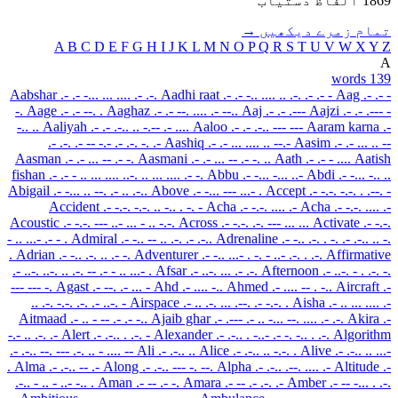
1869 الفاظ دستیاب
تمام زمرے دیکھیں →
A
B
C
D
E
F
G
H
I
J
K
L
M
N
O
P
Q
R
S
T
U
V
W
X
Y
Z
A
139 words
Aabshar
.- .- -... ... .... .- .-.
Aadhi raat
.- .- -.. .... .. .-. .- .- -
Aag
.- .- -
-.
Aage
.- .- --. .
Aaghaz
.- .- --. .... .- --..
Aaj
.- .- .---
Aajzi
.- .- .--- -
-.. ..
Aaliyah
.- .- .-.. .. -.-- .- ....
Aaloo
.- .- .-.. --- ---
Aaram karna
.-
.- .-. .- -- -.- .- .-. -. .-
Aashiq
.- .- ... .... .. --.-
Aasim
.- .- ... .. --
Aasman
.- .- ... -- .- -.
Aasmani
.- .- ... -- .- -. ..
Aath
.- .- - ....
Aatish
fishan
.- .- - .. ... .... ..-. .. ... .... .- -.
Abbu
.- -... -... ..-
Abdi
.- -... -.. ..
Abigail
.- -... .. --. .- .. .-..
Above
.- -... --- ...- .
Accept
.- -.-. -.-. . .--. -
Accident
.- -.-. -.-. .. -.. . -. -
Acha
.- -.-. .... .-
Acha
.- -.-. .... .-
Acoustic
.- -.-. --- ..- ... - .. -.-.
Across
.- -.-. .-. --- ... ...
Activate
.- -.-.
- .. ...- .- - .
Admiral
.- -.. -- .. .-. .- .-..
Adrenaline
.- -.. .-. . -. .- .-.. .. -.
.
Adrian
.- -.. .-. .. .- -.
Adventurer
.- -.. ...- . -. - ..- .-. . .-.
Affirmative
.- ..-. ..-. .. .-. -- .- - .. ...- .
Afsar
.- ..-. ... .- .-.
Afternoon
.- ..-. - . .-. -.
--- --- -.
Agast
.- --. .- ... -
Ahd
.- .... -..
Ahmed
.- .... -- . -..
Aircraft
.-
.. .-. -.-. .-. .- ..-. -
Airspace
.- .. .-. ... .--. .- -.-. .
Aisha
.- .. ... .... .-
Aitmaad
.- .. - -- .- .- -..
Ajaib ghar
.- .--- .- .. -... --. .... .- .-.
Akira
.-
-.- .. .-. .-
Alert
.- .-.. . .-. -
Alexander
.- .-.. . -..- .- -. -.. . .-.
Algorithm
.- .-.. --. --- .-. .. - .... --
Ali
.- .-.. ..
Alice
.- .-.. .. -.-. .
Alive
.- .-.. .. ...-
.
Alma
.- .-.. -- .-
Along
.- .-.. --- -. --.
Alpha
.- .-.. .--. .... .-
Altitude
.-
.-.. - .. - ..- -.. .
Aman
.- -- .- -.
Amara
.- -- .- .-. .-
Amber
.- -- -... . .-.