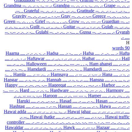
Graduation
--. .-. .- -.. ..- .- - .. --- -.
Graffiti
--. .-. .- ..-. ..-. .. - ..
Grandma
--. .-. .- -. -.. -- .-
Grandpa
--. .-. .- -. -.. .--. .-
Grape
--. .-. .-
.--. .
Grateful
--. .-. .- - . ..-. ..- .-..
Gratitude
--. .-. .- - .. - ..- -.. .
Gravity
--. .-. .- ...- .. - -.--
Gray
--. .-. .- -.--
Greece
--. .-. . . -.-. .
Green
--. .-. . . -.
Grief
--. .-. .. . ..-.
Grow
--. .-. --- .--
Guardian
--. ..-
.- .-. -.. .. .- -.
Guilt
--. ..- .. .-.. -
Guitar
--. ..- .. - .- .-.
Gulab
--. ..- .-..
--. -.-- .- .-.
.- -...
Gulabi
--. ..- .-.. .- -... ..
Gussa
--. ..- ... ... .-
Gyarah
.- ....
H
90 words
Haarna
.... .- .- .-. -. .-
Hadsa
.... .- -.. ... .-
Hafsa
.... .- ..-. ... .-
Hafta
.... .- ..-. - .-
Haftawar
.... .- ..-. - .- .-- .- .-.
Haibat
.... .- .. -... .- -
Hail
.... .- .. .-..
Halloween
.... .- .-.. .-.. --- .-- . . -.
Ham ahangi
.... .- -- .-
.... .- -. --. ..
Hamdardi
.... .- -- -.. .- .-. -.. ..
Hamdardi
.... .- -- -.. .- .-.
-.. ..
Hamla
.... .- -- .-.. .-
Hamsaya
.... .- -- ... .- -.-- .-
Hana
.... .- -. .-
Hangar
.... .- -. --. .- .-.
Hannah
.... .- -. -. .- ....
Hansna
.... .- -. ... -. .-
Happy
.... .- .--. .--. -.--
Haqeeqat
.... .- --.- . . --.- .- -
Harbor
.... .- .-.
-... --- .-.
Hard
.... .- .-. -..
Hardware
.... .- .-. -.. .-- .- .-. .
Harmony
....
.- .-. -- --- -. -.--
Haroon
.... .- .-. --- --- -.
Harper
.... .- .-. .--. . .-.
Haruki
.... .- .-. ..- -.- ..
Hasad
.... .- ... .- -..
Hasan
.... .- ... .- -.
Hashtag
.... .- ... .... - .- --.
Hassan
.... .- ... ... .- -.
Hawa
.... .- .-- .-
Hawai adda
.... .- .-- .- .. .- -.. -.. .-
Hawai jahaz
.... .- .-- .- .. .--- .- ....
.- --..
Hawai jhatke
.... .- .-- .- .. .--- .... .- - -.- .
Hawai traffic
controller
.... .- .-- .- .. - .-. .- ..-. ..-. .. -.-. -.-. --- -. - .-. --- .-.. .-.. . .-.
Hawaldar
.... .- .-- .- .-.. -.. .- .-.
Hawk
.... .- .-- -.-
Hazaar
.... .- --.. .-