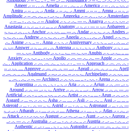
Ambitious
.- -- -... .. - .. --- ..- ...
Ambulance
.- -- -... ..- .-.. .- -. -.-. .
Ameer
.- -- . . .-.
Amelia
.- -- . .-.. .. .-
America
.- -- . .-. .. -.-. .-
Amira
.- -- .. .-. .-
Amla
.- -- .-.. .-
Ammi
.- -- -- ..
Amna
.- -- -. .-
Amplitude
.- -- .--. .-.. .. - ..- -.. .
Amreeka
.- -- .-. . . -.- .-
Amsterdam
.- -- ... - . .-. -.. .- --
Analog
.- -. .- .-.. --- --.
Ananya
.- -. .- -. -.-- .-
Anastasia
.- -. .- ... - .- ... .. .-
Anatomy
.- -. .- - --- -- -.--
Anbareen
.-
-. -... .- .-. . . -.
Anchor
.- -. -.-. .... --- .-.
Andar
.- -. -.. .- .-.
Andres
.-
-. -.. .-. . ...
Andrew
.- -. -.. .-. . .--
Aneela
.- -. . . .-.. .-
Angel
.- -. --. .
.-..
Anime
.- -. .. -- .
Anna
.- -. -. .-
Anniversary
.- -. -. .. ...- . .-. ... .-
.-. -.--
Answer
.- -. ... .-- . .-.
Antenna
.- -. - . -. -. .-
Anthony
.- -. - ....
--- -. -.--
Antibody
.- -. - .. -... --- -.. -.--
Anubis
.- -. ..- -... .. ...
Anxiety
.- -. -..- .. . - -.--
Apollo
.- .--. --- .-.. .-.. ---
Apple
.- .--. .--.
.-.. .
Application
.- .--. .--. .-.. .. -.-. .- - .. --- -.
Approach
.- .--. .--. .-. -
-- .- -.-. ....
Approve
.- .--. .--. .-. --- ...- .
Aprail
.- .--. .-. .- .. .-..
April
.- .--. .-. .. .-..
Aqalmand
.- --.- .- .-.. -- .- -. -..
Archipelago
.- .-. -.-. ....
.. .--. . .-.. .- --. ---
Architect
.- .-. -.-. .... .. - . -.-. -
Arena
.- .-. . -. .-
Argentina
.- .-. --. . -. - .. -. .-
Aria
.- .-. .. .-
Arjun
.- .-. .--- ..- -.
Around
.- .-. --- ..- -. -..
Arrive
.- .-. .-. .. ...- .
Arrow
.- .-. .-. --- .--
Artificial
.- .-. - .. ..-. .. -.-. .. .- .-..
Artist
.- .-. - .. ... -
Arun
.- .-. ..- -.
Asgard
.- ... --. .- .-. -..
Asha
.- ... .... .-
Asli
.- ... .-.. ..
Assi
.- ... ... ..
Asteroid
.- ... - . .-. --- .. -..
Astrid
.- ... - .-. .. -..
Astronaut
.- ... - .-. ---
-. .- ..- -
Atharah
.- - .... .- .-. .- ....
Athena
.- - .... . -. .-
Atlas
.- - .-.. .-
...
Attack
.- - - .- -.-. -.-
August
.- ..- --. ..- ... -
Aunt
.- ..- -. -
Aurora
.-
..- .-. --- .-. .-
Australia
.- ..- ... - .-. .- .-.. .. .-
Austria
.- ..- ... - .-. .. .-
Authentic
.- ..- - .... . -. - .. -.-.
Autopilot
.- ..- - --- .--. .. .-.. --- -