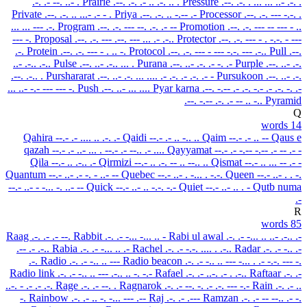
.-. .- --. ..- .
Prairie
.--. .-. .- .. .-. .. .
Pressure
.--. .-. . ... ... ..- .-. .
Private
.--. .-. .. ...- .- - .
Priya
.--. .-. .. -.-- .-
Processor
.--. .-. --- -.-. .
... ... --- .-.
Program
.--. .-. --- --. .-. .- --
Promotion
.--. .-. --- -- --- - ..
--- -.
Proposal
.--. .-. --- .--. --- ... .- .-..
Protector
.--. .-. --- - . -.-. - ---
.-.
Protein
.--. .-. --- - . .. -.
Protocol
.--. .-. --- - --- -.-. --- .-..
Pull
.--.
..- .-.. .-..
Pulse
.--. ..- .-.. ... .
Purana
.--. ..- .-. .- -. .-
Purple
.--. ..- .-.
.--. .-.. .
Purshararat
.--. ..- .-. ... .... .- .-. .- .-. .- -
Pursukoon
.--. ..- .-.
... ..- -.- --- --- -.
Push
.--. ..- ... ....
Pyar karna
.--. -.-- .- .-. -.- .- .-. -. .-
.--. -.-- .-. .- -- .. -..
Pyramid
Q
14 words
Qahira
--.- .- .... .. .-. .-
Qaidi
--.- .- .. -.. ..
Qaim
--.- .- .. --
Qaus e
qazah
--.- .- ..- ... . --.- .- --.. .- ....
Qayyamat
--.- .- -.-- -.-- .- -- .- -
Qila
--.- .. .-.. .-
Qirmizi
--.- .. .-. -- .. --.. ..
Qismat
--.- .. ... -- .- -
Quantum
--.- ..- .- -. - ..- --
Quebec
--.- ..- . -... . -.-.
Queen
--.- ..- . . -.
--.- ..- - -... -. ..- --
Quick
--.- ..- .. -.-. -.-
Quiet
--.- ..- .. . -
Qutb numa
.-
R
85 words
Raag
.-. .- .- --.
Rabbit
.-. .- -... -... .. -
Rabi ul awal
.-. .- -... .. ..- .-.. .-
.-- .- .-..
Rabia
.-. .- -... .. .-
Rachel
.-. .- -.-. .... . .-..
Radar
.-. .- -.. .-
.-.
Radio
.-. .- -.. .. ---
Radio beacon
.-. .- -.. .. --- -... . .- -.-. --- -.
Radio link
.-. .- -.. .. --- .-.. .. -. -.-
Rafael
.-. .- ..-. .- . .-..
Raftaar
.-. .-
..-. - .- .- .-.
Rage
.-. .- --. .
Ragnarok
.-. .- --. -. .- .-. --- -.-
Rain
.-. .- ..
-.
Rainbow
.-. .- .. -. -... --- .--
Raj
.-. .- .---
Ramzan
.-. .- -- --.. .- -.