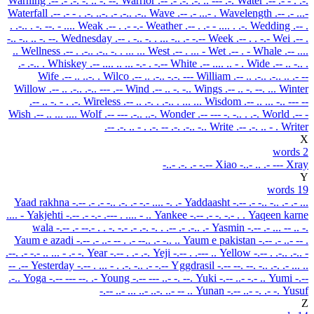
Warning
.-- .- .-. -. .. -. --.
Warrior
.-- .- .-. .-. .. --- .-.
Water
.-- .- - . .-.
Waterfall
.-- .- - . .-. ..-. .- .-.. .-..
Wave
.-- .- ...- .
Wavelength
.-- .- ...-
. .-.. . -. --. - ....
Weak
.-- . .- -.-
Weather
.-- . .- - .... . .-.
Wedding
.-- .
-.. -.. .. -. --.
Wednesday
.-- . -.. -. . ... -.. .- -.--
Week
.-- . . -.-
Wei
.-- .
..
Wellness
.-- . .-.. .-.. -. . ... ...
West
.-- . ... -
Wet
.-- . -
Whale
.-- ....
.- .-.. .
Whiskey
.-- .... .. ... -.- . -.--
White
.-- .... .. - .
Wide
.-- .. -.. .
Wife
.-- .. ..-. .
Wilco
.-- .. .-.. -.-. ---
William
.-- .. .-.. .-.. .. .- --
Willow
.-- .. .-.. .-.. --- .--
Wind
.-- .. -. -..
Wings
.-- .. -. --. ...
Winter
.-- .. -. - . .-.
Wireless
.-- .. .-. . .-.. . ... ...
Wisdom
.-- .. ... -.. --- --
Wish
.-- .. ... ....
Wolf
.-- --- .-.. ..-.
Wonder
.-- --- -. -.. . .-.
World
.-- -
.-- .-. .. - . .-.
-- .-. .-.. -..
Write
.-- .-. .. - .
Writer
X
2 words
-..- .-. .- -.--
Xiao
-..- .. .- ---
Xray
Y
19 words
Yaad rakhna
-.-- .- .- -.. .-. .- -.- .... -. .-
Yaddaasht
-.-- .- -.. -.. .- .- ...
.... -
Yakjehti
-.-- .- -.- .--- . .... - ..
Yankee
-.-- .- -. -.- . .
Yaqeen karne
wala
-.-- .- --.- . . -. -.- .- .-. -. . .-- .- .-.. .-
Yasmin
-.-- .- ... -- .. -.
Yaum e azadi
-.-- .- ..- -- . .- --.. .- -.. ..
Yaum e pakistan
-.-- .- ..- -- .
.--. .- -.- .. ... - .- -.
Year
-.-- . .- .-.
Yeji
-.-- . .--- ..
Yellow
-.-- . .-.. .-.. -
-- .--
Yesterday
-.-- . ... - . .-. -.. .- -.--
Yggdrasil
-.-- --. --. -.. .-. .- ... ..
.-..
Yoga
-.-- --- --. .-
Young
-.-- --- ..- -. --.
Yuki
-.-- ..- -.- ..
Yumi
-.--
-.-- ..- ... ..- ..-.
..- -- ..
Yunan
-.-- ..- -. .- -.
Yusuf
Z