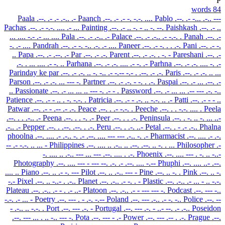
P
84 words
Paala
.--. .- .- .-.. .-
Paanch
.--. .- .- -. -.-. ....
Pablo
.--. .- -... .-.. ---
Pachas
.--. .- -.-. .... .- ...
Painting
.--. .- .. -. - .. -. --.
Paishkash
.--. .- ..
... .... -.- .- ... ....
Pala
.--. .- .-.. .-
Palace
.--. .- .-.. .- -.-. .
Panah
.--. .-
-. .- ....
Pandrah
.--. .- -. -.. .-. .- ....
Paneer
.--. .- -. . . .-.
Pani
.--. .- -.
..
Papa
.--. .- .--. .-
Par
.--. .- .-.
Parent
.--. .- .-. . -. -
Pareshani
.--. .-
.-. . ... .... .- -. ..
Parhana
.--. .- .-. .... .- -. .-
Parhna
.--. .- .-. .... -. .-
Parinday ke par
.--. .- .-. .. -. -.. .- -.-- -.- . .--. .- .-.
Paris
.--. .- .-. .. ...
Parson
.--. .- .-. ... --- -.
Partner
.--. .- .-. - -. . .-.
Paspai
.--. .- ... .--. .-
..
Passionate
.--. .- ... ... .. --- -. .- - .
Password
.--. .- ... ... .-- --- .-. -..
Patience
.--. .- - .. . -. -.-. .
Patricia
.--. .- - .-. .. -.-. .. .-
Patti
.--. .- - - ..
Patwar
.--. .- - .-- .- .-.
Peace
.--. . .- -.-. .
Peeche
.--. . . -.-. .... .
Peela
.--. . . .-.. .-
Peena
.--. . . -. .-
Peer
.--. . . .-.
Peninsula
.--. . -. .. -. ... ..-
.-.. .-
Pepper
.--. . .--. .--. . .-.
Peru
.--. . .-. ..-
Petal
.--. . - .- .-..
Phalna
phoolna
.--. .... .- .-.. -. .- .--. .... --- --- .-.. -. .-
Pharmacist
.--. .... .- .-.
-- .- -.-. .. ... -
Philippines
.--. .... .. .-.. .. .--. .--. .. -. . ...
Philosopher
.-
-. .... .. .-.. --- ... --- .--. .... . .-.
Phoenix
.--. .... --- . -. .. -..-
Photography
.--. .... --- - --- --. .-. .- .--. .... -.--
Phuphi
.--. .... ..- .--.
.... ..
Piano
.--. .. .- -. ---
Pilot
.--. .. .-.. --- -
Pine
.--. .. -. .
Pink
.--. .. -.
-.-
Pixel
.--. .. -..- . .-..
Planet
.--. .-.. .- -. . -
Plastic
.--. .-.. .- ... - .. -.-.
Plateau
.--. .-.. .- - . .- ..-
Platoon
.--. .-.. .- - --- --- -.
Podcast
.--. --- -..
-.-. .- ... -
Poetry
.--. --- . - .-. -.--
Poland
.--. --- .-.. .- -. -..
Police
.--. --
- .-.. .. -.-. .
Port
.--. --- .-. -
Portugal
.--. --- .-. - ..- --. .- .-..
Poseidon
.--. --- ... . .. -.. --- -.
Pota
.--. --- - .-
Power
.--. --- .-- . .-.
Prague
.--.