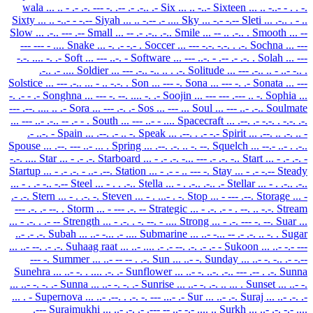
wala
... .. - .- .-. --- -. .-- .- .-.. .-
Six
... .. -..-
Sixteen
... .. -..- - . . -.
Sixty
... .. -..- - -.--
Siyah
... .. -.-- .- ....
Sky
... -.- -.--
Sleti
... .-.. . - ..
Slow
... .-.. --- .--
Small
... -- .- .-.. .-..
Smile
... -- .. .-.. .
Smooth
... --
--- --- - ....
Snake
... -. .- -.- .
Soccer
... --- -.-. -.-. . .-.
Sochna
... ---
-.-. .... -. .-
Soft
... --- ..-. -
Software
... --- ..-. - .-- .- .-. .
Solah
... ---
.-.. .- ....
Soldier
... --- .-.. -.. .. . .-.
Solitude
... --- .-.. .. - ..- -.. .
Solstice
... --- .-.. ... - .. -.-. .
Son
... --- -.
Sona
... --- -. .-
Sonata
... ---
-. .- - .-
Songhna
... --- -. --. .... -. .-
Soojin
... --- --- .--- .. -.
Sophia
...
--- .--. .... .. .-
Sora
... --- .-. .-
Sos
... --- ...
Soul
... --- ..- .-..
Soulmate
... --- ..- .-.. -- .- - .
South
... --- ..- - ....
Spacecraft
... .--. .- -.-. . -.-. .-.
.- ..-. -
Spain
... .--. .- .. -.
Speak
... .--. . .- -.-
Spirit
... .--. .. .-. .. -
Spouse
... .--. --- ..- ... .
Spring
... .--. .-. .. -. --.
Squelch
... --.- ..- . .-..
-.-. ....
Star
... - .- .-.
Starboard
... - .- .-. -... --- .- .-. -..
Start
... - .- .-. -
Startup
... - .- .-. - ..- .--.
Station
... - .- - .. --- -.
Stay
... - .- -.--
Steady
... - . .- -.. -.--
Steel
... - . . .-..
Stella
... - . .-.. .-.. .-
Stellar
... - . .-.. .-..
.- .-.
Stern
... - . .-. -.
Steven
... - . ...- . -.
Stop
... - --- .--.
Storage
... -
--- .-. .- --. .
Storm
... - --- .-. --
Strategic
... - .-. .- - . --. .. -.-.
Stream
... - .-. . .- --
Strength
... - .-. . -. --. - ....
Strong
... - .-. --- -. --.
Suar
...
..- .- .-.
Subah
... ..- -... .- ....
Submarine
... ..- -... -- .- .-. .. -. .
Sugar
... ..- --. .- .-.
Suhaag raat
... ..- .... .- .- --. .-. .- .- -
Sukoon
... ..- -.- ---
--- -.
Summer
... ..- -- -- . .-.
Sun
... ..- -.
Sunday
... ..- -. -.. .- -.--
Sunehra
... ..- -. . .... .-. .-
Sunflower
... ..- -. ..-. .-.. --- .-- . .-.
Sunna
... ..- -. -. .-
Sunna
... ..- -. -. .-
Sunrise
... ..- -. .-. .. ... .
Sunset
... ..- -.
... . -
Supernova
... ..- .--. . .-. -. --- ...- .-
Sur
... ..- .-.
Suraj
... ..- .-. .-
.---
Surajmukhi
... ..- .-. .- .--- -- ..- -.- .... ..
Surkh
... ..- .-. -.- ....