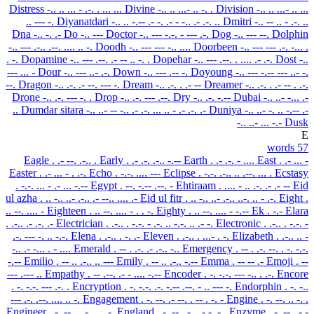
Distress
-.. .. ... - .-. . ... ...
Divine
-.. .. ...- .. -. .
Division
-.. .. ...- .. ...
.. --- -.
Diyanatdari
-.. .. -.-- .- -. .- - -.. .- .-. ..
Dmitri
-.. -- .. - .-. ..
Dna
-.. -. .-
Do
-.. ---
Doctor
-.. --- -.-. - --- .-.
Dog
-.. --- --.
Dolphin
-.. --- .-.. .--. .... .. -.
Doodh
-.. --- --- -.. ....
Doorbeen
-.. --- --- .-. -... .
. -.
Dopamine
-.. --- .--. .- -- .. -. .
Dopehar
-.. --- .--. . .... .- .-.
Dost
-..
--- ... -
Dour
-.. --- ..- .-.
Down
-.. --- .-- -.
Doyoung
-.. --- -.-- --- ..- -.
--.
Dragon
-.. .-. .- --. --- -.
Dream
-.. .-. . .- --
Dreamer
-.. .-. . .- -- . .-.
Drone
-.. .-. --- -. .
Drop
-.. .-. --- .--.
Dry
-.. .-. -.--
Dubai
-.. ..- -... .-
..
Dumdar sitara
-.. ..- -- -.. .- .-. ... .. - .- .-. .-
Duniya
-.. ..- -. .. -.-- .-
-.. ..- ... -.-
Dusk
E
57 words
Eagle
. .- --. .-.. .
Early
. .- .-. .-.. -.--
Earth
. .- .-. - ....
East
. .- ... -
Easter
. .- ... - . .-.
Echo
. -.-. .... ---
Eclipse
. -.-. .-.. .. .--. ... .
Ecstasy
. -.-. ... - .- ... -.--
Egypt
. --. -.-- .--. -
Ehtiraam
. .... - .. .-. .- .- --
Eid
ul azha
. .. -.. ..- .-.. .- --.. .... .-
Eid ul fitr
. .. -.. ..- .-.. ..-. .. - .-.
Eight
.
.. --. .... -
Eighteen
. .. --. .... - . . -.
Eighty
. .. --. .... - -.--
Ek
. -.-
Elara
. .-.. .- .-. .-
Electrician
. .-.. . -.-. - .-. .. -.-. .. .- -.
Electronic
. .-.. . -.-. -
.-. --- -. .. -.-.
Elena
. .-.. . -. .-
Eleven
. .-.. . ...- . -.
Elizabeth
. .-.. .. -
-.. .- -... . - ....
Emerald
. -- . .-. .- .-.. -..
Emergency
. -- . .-. --. . -. -.-.
-.--
Emilio
. -- .. .-.. .. ---
Emily
. -- .. .-.. -.--
Emma
. -- -- .-
Emoji
. --
--- .--- ..
Empathy
. -- .--. .- - .... -.--
Encoder
. -. -.-. --- -.. . .-.
Encore
. -. -.-. --- .-. .
Encryption
. -. -.-. .-. -.-- .--. - .. --- -.
Endorphin
. -. -..
--- .-. .--. .... .. -.
Engagement
. -. --. .- --. . -- . -. -
Engine
. -. --. .. -. .
Engineer
. -. --. .. -. . . .-.
England
. -. --. .-.. .- -. -..
Enzyme
. -. --.. -.-