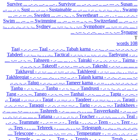
Survive
... ..- .-. ...- .. ...- .
Survivor
... ..- .-. ...- .. ...- --- .-.
Susan
...
..- ... .- -.
Sust
... ..- ... -
Sustainable
... ..- ... - .- .. -. .- -... .-.. .
Swamp
... .-- .- -- .--.
Sweden
... .-- . -.. . -.
Sweetheart
... .-- . . - .... . .- .-. -
Swim
... .-- .. --
Swimming
... .-- .. -- -- .. -. --.
Switzerland
... .-- .. - -
-.. . .-. .-.. .- -. -..
Sydney
... -.-- -.. -. . -.--
Symphony
... -.-- -- .--. .... -
... -.-- -. .- .--. ... .
-- -. -.--
Synapse
T
108 words
Taaj
- .- .- .---
Taal
- .- .- .-..
Tabah karna
- .- -... .- .... -.- .- .-. -. .-
Tabdeel
- .- -... -.. . . .-..
Tactical
- .- -.-. - .. -.-. .- .-..
Taehyung
- .- .
.... -.-- ..- -. --.
Tahseen
- .- .... ... . . -.
Tairaki
- .- .. .-. .- -.- ..
Tairna
-
.- .. .-. -. .-
Takeoff
- .- -.- . --- ..-. ..-.
Takeshi
- .- -.- . ... .... ..
Takhayul
- .- -.- .... .- -.-- ..- .-..
Takhleeqi
- .- -.- .... .-.. . . --.- ..
Takhleeqiat
- .- -.- .... .-.. . . --.- .. .- -
Talash karna
- .- .-.. .- ... .... -.-
.- .-. -. .-
Taluq
- .- .-.. ..- --.-
Tameer karna
- .- -- . . .-. -.- .- .-. -. .-
Tanba
- .- -. -... .-
Tanba
- .- -. -... .-
Tandrusti
- .- -. -.. .-. ..- ... - ..
Tang
- .- -. --.
Tango
- .- -. --. ---
Tanhai
- .- -. .... .- ..
Tapta
- .- .--. -
.-
Taqat
- .- --.- .- -
Taqat
- .- --.- .- -
Taqdeer
- .- --.- -.. . . .-.
Taraqi
-
.- .-. .- --.- ..
Taraqqi
- .- .-. .- --.- --.- ..
Tariq
- .- .-. .. --.-
Tashkhees
-
.- ... .... -.- .... . . ...
Tashreeh
- .- ... .... .-. . . ....
Tasveerkashi
- .- ... ...-
. . .-. -.- .- ... .... ..
Tatiana
- .- - .. .- -. .-
Teacher
- . .- -.-. .... . .-.
Teal
-
. .- .-..
Teammate
- . .- -- -- .- - .
Teela
- . . .-.. .-
Teen
- . . -.
Teer
- . .
.-.
Tees
- . . ...
Tehreek
- . .... .-. . . -.-
Telegraph
- . .-.. . --. .-. .- .--.
....
Telescope
- . .-.. . ... -.-. --- .--. .
Temperature
- . -- .--. . .-. .- - ..-
.-. .
Temple
- . -- .--. .-.. .
Ten
- . -.
Tennis
- . -. -. .. ...
Terah
- . .-. .-