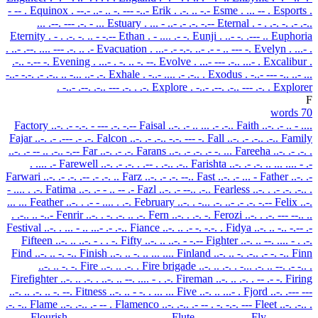
- -- .
Equinox
. --.- ..- .. -. --- -..-
Erik
. .-. .. -.-
Esme
. ... -- .
Esports
.
... .--. --- .-. - ...
Estuary
. ... - ..- .- .-. -.--
Eternal
. - . .-. -. .- .-..
Eternity
. - . .-. -. .. - -.--
Ethan
. - .... .- -.
Eunji
. ..- -. .--- ..
Euphoria
. ..- .--. .... --- .-. .. .-
Evacuation
. ...- .- -.-. ..- .- - .. --- -.
Evelyn
. ...- .
.-.. -.-- -.
Evening
. ...- . -. .. -. --.
Evolve
. ...- --- .-.. ...- .
Excalibur
.
-..- -.-. .- .-.. .. -... ..- .-.
Exhale
. -..- .... .- .-.. .
Exodus
. -..- --- -.. ..- ...
. -..- .--. .-.. --- .-. . .-.
Explore
. -..- .--. .-.. --- .-. .
Explorer
F
70 words
Factory
..-. .- -.-. - --- .-. -.--
Faisal
..-. .- .. ... .- .-..
Faith
..-. .- .. - ....
Fajar
..-. .- .--- .- .-.
Falcon
..-. .- .-.. -.-. --- -.
Fall
..-. .- .-.. .-..
Family
..-. .- -- .. .-.. -.--
Far
..-. .- .-.
Farans
..-. .- .-. .- -. ...
Fareeha
..-. .- .-. .
. .... .-
Farewell
..-. .- .-. . .-- . .-.. .-..
Farishta
..-. .- .-. .. ... .... - .-
Farwari
..-. .- .-. .-- .- .-. ..
Farz
..-. .- .-. --..
Fast
..-. .- ... -
Father
..-. .-
- .... . .-.
Fatima
..-. .- - .. -- .-
Fazl
..-. .- --.. .-..
Fearless
..-. . .- .-. .-.. .
... ...
Feather
..-. . .- - .... . .-.
February
..-. . -... .-. ..- .- .-. -.--
Felix
..-.
. .-.. .. -..-
Fenrir
..-. . -. .-. .. .-.
Fern
..-. . .-. -.
Ferozi
..-. . .-. --- --.. ..
Festival
..-. . ... - .. ...- .- .-..
Fiance
..-. .. .- -. -.-. .
Fidya
..-. .. -.. -.-- .-
Fifteen
..-. .. ..-. - . . -.
Fifty
..-. .. ..-. - -.--
Fighter
..-. .. --. .... - . .-.
Find
..-. .. -. -..
Finish
..-. .. -. .. ... ....
Finland
..-. .. -. .-.. .- -. -..
Finn
..-. .. -. -.
Fire
..-. .. .-. .
Fire brigade
..-. .. .-. . -... .-. .. --. .- -.. .
Firefighter
..-. .. .-. . ..-. .. --. .... - . .-.
Fireman
..-. .. .-. . -- .- -.
Firing
..-. .. .-. .. -. --.
Fitness
..-. .. - -. . ... ...
Five
..-. .. ...- .
Fjord
..-. .--- ---
.-. -..
Flame
..-. .-.. .- -- .
Flamenco
..-. .-.. .- -- . -. -.-. ---
Fleet
..-. .-.. .
. -
Flourish
..-. .-.. --- ..- .-. .. ... ....
Flute
..-. .-.. ..- - .
Fly
..-. .-.. -.--