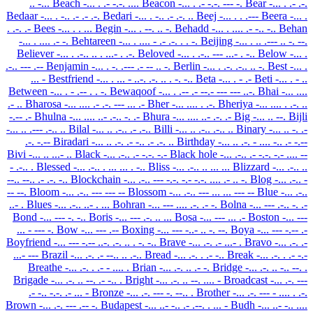
.. -...
Beach
-... . .- -.-. ....
Beacon
-... . .- -.-. --- -.
Bear
-... . .- .-.
Bedaar
-... . -.. .- .- .-.
Bedari
-... . -.. .- .-. ..
Beej
-... . . .---
Beera
-... .
. .-. .-
Bees
-... . . ...
Begin
-... . --. .. -.
Behadd
-... . .... .- -.. -..
Behan
-... . .... .- -.
Behtareen
-... . .... - .- .-. . . -.
Beijing
-... . .. .--- .. -. --.
Believer
-... . .-.. .. . ...- . .-.
Beloved
-... . .-.. --- ...- . -..
Below
-... .
.-.. --- .--
Benjamin
-... . -. .--- .- -- .. -.
Berlin
-... . .-. .-.. .. -.
Best
-... .
... -
Bestfriend
-... . ... - ..-. .-. .. . -. -..
Beta
-... . - .-
Beti
-... . - ..
Between
-... . - .-- . . -.
Bewaqoof
-... . .-- .- --.- --- --- ..-.
Bhai
-... ....
.- ..
Bharosa
-... .... .- .-. --- ... .-
Bher
-... .... . .-.
Bheriya
-... .... . .-. ..
-.-- .-
Bhulna
-... .... ..- .-.. -. .-
Bhura
-... .... ..- .-. .-
Big
-... .. --.
Bijli
-... .. .--- .-.. ..
Bilal
-... .. .-.. .- .-..
Billi
-... .. .-.. .-.. ..
Binary
-... .. -. .-
.-. -.--
Biradari
-... .. .-. .- -.. .- .-. ..
Birthday
-... .. .-. - .... -.. .- -.--
Bivi
-... .. ...- ..
Black
-... .-.. .- -.-. -.-
Black hole
-... .-.. .- -.-. -.- .... --
- .-.. .
Blessed
-... .-.. . ... ... . -..
Bliss
-... .-.. .. ... ...
Blizzard
-... .-.. ..
--.. --.. .- .-. -..
Blockchain
-... .-.. --- -.-. -.- -.-. .... .- .. -.
Blog
-... .-.. -
-- --.
Bloom
-... .-.. --- --- --
Blossom
-... .-.. --- ... ... --- --
Blue
-... .-..
..- .
Blues
-... .-.. ..- . ...
Bohran
-... --- .... .-. .- -.
Bolna
-... --- .-.. -. .-
Bond
-... --- -. -..
Boris
-... --- .-. .. ...
Bosa
-... --- ... .-
Boston
-... ---
... - --- -.
Bow
-... --- .--
Boxing
-... --- -..- .. -. --.
Boya
-... --- -.-- .-
Boyfriend
-... --- -.-- ..-. .-. .. . -. -..
Brave
-... .-. .- ...- .
Bravo
-... .-. .-
...- ---
Brazil
-... .-. .- --.. .. .-..
Bread
-... .-. . .- -..
Break
-... .-. . .- -.-
Breathe
-... .-. . .- - .... .
Brian
-... .-. .. .- -.
Bridge
-... .-. .. -.. --. .
Brigade
-... .-. .. --. .- -.. .
Bright
-... .-. .. --. .... -
Broadcast
-... .-. ---
.- -.. -.-. .- ... -
Bronze
-... .-. --- -. --.. .
Brother
-... .-. --- - .... . .-.
Brown
-... .-. --- .-- -.
Budapest
-... ..- -.. .- .--. . ... -
Budh
-... ..- -.. ....