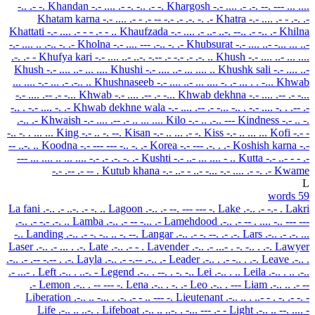
-.. .- -.
Khandan
-.- .... .- -. -.. .- -.
Khargosh
-.- .... .- .-. --. --- ... ....
Khatam karna
-.- .... .- - .- -- -.- .- .-. -. .-
Khatra
-.- .... .- - .-. .-
Khattati
-.- .... .- - - .- - ..
Khaufzada
-.- .... .- ..- ..-. --.. .- -.. .-
Khilna
-.- .... .. .-.. -. .-
Kholna
-.- .... --- .-.. -. .-
Khubsurat
-.- .... ..- -... ... ..-
.-. .- -
Khufya kari
-.- .... ..- ..-. -.-- .- -.- .- .-. ..
Khush
-.- .... ..- ... ....
Khush
-.- .... ..- ... ....
Khushi
-.- .... ..- ... .... ..
Khushk sali
-.- .... ..-
... .... -.- ... .- .-.. ..
Khushnaseeb
-.- .... ..- ... .... -. .- ... . . -...
Khwab
-.- .... .-- .- -...
Khwab
-.- .... .-- .- -...
Khwab dekhna
-.- .... .-- .- -...
-.. . -.- .... -. .-
Khwab dekhne wala
-.- .... .-- .- -... -.. . -.- .... -. . .-- .-
.-.. .-
Khwaish
-.- .... .-- .- .. ... ....
Kilo
-.- .. .-.. ---
Kindness
-.- .. -.
-.. -. . ... ...
King
-.- .. -. --.
Kisan
-.- .. ... .- -.
Kiss
-.- .. ... ...
Kofi
-.- -
-- ..-. ..
Koodna
-.- --- --- -.. -. .-
Korea
-.- --- .-. . .-
Koshish karna
-.-
--- ... .... .. ... .... -.- .- .-. -. .-
Kushti
-.- ..- ... .... - ..
Kutta
-.- ..- - - .-
-.- .-- .- -- .
Kutub khana
-.- ..- - ..- -... -.- .... .- -. .-
Kwame
L
59 words
La fani
.-.. .- ..-. .- -. ..
Lagoon
.-.. .- --. --- --- -.
Lake
.-.. .- -.- .
Lakri
.-.. .- -.- .-. ..
Lamba
.-.. .- -- -... .-
Lamehdood
.-.. .- -- . .... -.. --- ---
-..
Landing
.-.. .- -. -.. .. -. --.
Langar
.-.. .- -. --. .- .-.
Lars
.-.. .- .-. ...
Laser
.-.. .- ... . .-.
Late
.-.. .- - .
Lavender
.-.. .- ...- . -. -.. . .-.
Lawyer
.-.. .- .-- -.-- . .-.
Layla
.-.. .- -.-- .-.. .-
Leader
.-.. . .- -.. . .-.
Leave
.-.. .
.- ...- .
Left
.-.. . ..-. -
Legend
.-.. . --. . -. -..
Lei
.-.. . ..
Leila
.-.. . .. .-..
.-
Lemon
.-.. . -- --- -.
Lena
.-.. . -. .-
Leo
.-.. . ---
Liam
.-.. .. .- --
Liberation
.-.. .. -... . .-. .- - .. --- -.
Lieutenant
.-.. .. . ..- - . -. .- -. -
Life
.-.. .. ..-. .
Lifeboat
.-.. .. ..-. . -... --- .- -
Light
.-.. .. --. .... -