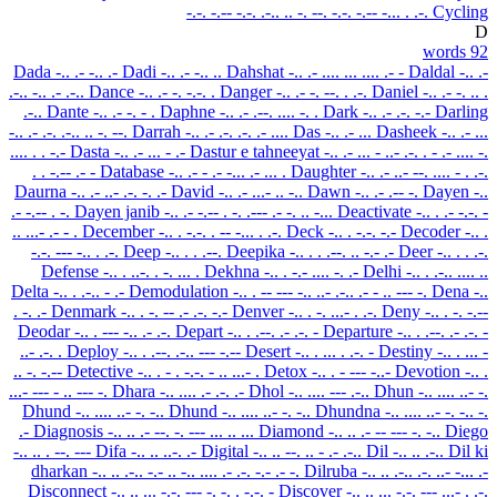
-.-. -.-- -.-. .-.. .. -. --.
-.-. -.-- -... . .-.
Cycling
D
92 words
Dada
-.. .- -.. .-
Dadi
-.. .- -.. ..
Dahshat
-.. .- .... ... .... .- -
Daldal
-.. .-
.-.. -.. .- .-..
Dance
-.. .- -. -.-. .
Danger
-.. .- -. --. . .-.
Daniel
-.. .- -. .. .
.-..
Dante
-.. .- -. - .
Daphne
-.. .- .--. .... -. .
Dark
-.. .- .-. -.-
Darling
-.. .- .-. .-.. .. -. --.
Darrah
-.. .- .-. .-. .- ....
Das
-.. .- ...
Dasheek
-.. .- ...
.... . . -.-
Dasta
-.. .- ... - .-
Dastur e tahneeyat
-.. .- ... - ..- .-. . - .- .... -.
. . -.-- .- -
Database
-.. .- - .- -... .- ... .
Daughter
-.. .- ..- --. .... - . .-.
Daurna
-.. .- ..- .-. -. .-
David
-.. .- ...- .. -..
Dawn
-.. .- .-- -.
Dayen
-..
.- -.-- . -.
Dayen janib
-.. .- -.-- . -. .--- .- -. .. -...
Deactivate
-.. . .- -.-. -
.. ...- .- - .
December
-.. . -.-. . -- -... . .-.
Deck
-.. . -.-. -.-
Decoder
-.. .
-.-. --- -.. . .-.
Deep
-.. . . .--.
Deepika
-.. . . .--. .. -.- .-
Deer
-.. . . .-.
Defense
-.. . ..-. . -. ... .
Dekhna
-.. . -.- .... -. .-
Delhi
-.. . .-.. .... ..
Delta
-.. . .-.. - .-
Demodulation
-.. . -- --- -.. ..- .-.. .- - .. --- -.
Dena
-..
. -. .-
Denmark
-.. . -. -- .- .-. -.-
Denver
-.. . -. ...- . .-.
Deny
-.. . -. -.--
Deodar
-.. . --- -.. .- .-.
Depart
-.. . .--. .- .-. -
Departure
-.. . .--. .- .-. -
..- .-. .
Deploy
-.. . .--. .-.. --- -.--
Desert
-.. . ... . .-. -
Destiny
-.. . ... -
.. -. -.--
Detective
-.. . - . -.-. - .. ...- .
Detox
-.. . - --- -..-
Devotion
-.. .
...- --- - .. --- -.
Dhara
-.. .... .- .-. .-
Dhol
-.. .... --- .-..
Dhun
-.. .... ..- -.
Dhund
-.. .... ..- -. -..
Dhund
-.. .... ..- -. -..
Dhundna
-.. .... ..- -. -.. -.
.-
Diagnosis
-.. .. .- --. -. --- ... .. ...
Diamond
-.. .. .- -- --- -. -..
Diego
-.. .. . --. ---
Difa
-.. .. ..-. .-
Digital
-.. .. --. .. - .- .-..
Dil
-.. .. .-..
Dil ki
dharkan
-.. .. .-.. -.- .. -.. .... .- .-. -.- .- -.
Dilruba
-.. .. .-.. .-. ..- -... .-
Disconnect
-.. .. ... -.-. --- -. -. . -.-. -
Discover
-.. .. ... -.-. --- ...- . .-.