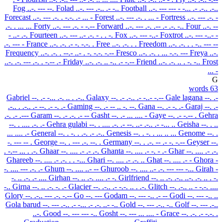
Fog
..-. --- --.
Folad
..-. --- .-.. .- -..
Football
..-. --- --- - -... .- .-.. .-..
Forecast
..-. --- .-. . -.-. .- ... -
Forest
..-. --- .-. . ... -
Fortress
..-. --- .-. -
.-. . ... ...
Forty
..-. --- .-. - -.--
Forward
..-. --- .-. .-- .- .-. -..
Four
..-. --
- ..- .-.
Fourteen
..-. --- ..- .-. - . . -.
Fox
..-. --- -..-
Foxtrot
..-. --- -..- -
.-. --- -
France
..-. .-. .- -. -.-. .
Free
..-. .-. . .
Freedom
..-. .-. . . -.. --- --
Frequency
..-. .-. . --.- ..- . -. -.-. -.--
Fresco
..-. .-. . ... -.-. ---
Freya
..-.
..-. .-. ---
.-. . -.-- .-
Friday
..-. .-. .. -.. .- -.--
Friend
..-. .-. .. . -. -..
Frost
... -
G
63 words
Gabriel
--. .- -... .-. .. . .-..
Galaxy
--. .- .-.. .- -..- -.--
Gale lagana
--. .-
.-.. . .-.. .- --. .- -. .-
Gaming
--. .- -- .. -. --.
Gana
--. .- -. .-
Garaj
--. .-
.-. .- .---
Garam
--. .- .-. .- --
Gasht
--. .- ... .... -
Gaye
--. .- -.-- .
Gehra
--. . .... .-. .-
Gehra gulabi
--. . .... .-. .- --. ..- .-.. .- -... ..
Geisha
--. . ..
... .... .-
General
--. . -. . .-. .- .-..
Genesis
--. . -. . ... .. ...
Genome
--. .
-. --- -- .
George
--. . --- .-. --. .
Germany
--. . .-. -- .- -. -.--
Geyser
--.
. -.-- ... . .-.
Ghaar
--. .... .- .- .-.
Ghanta
--. .... .- -. - .-
Ghar
--. .... .- .-.
Ghareeb
--. .... .- .-. . . -...
Ghari
--. .... .- .-. ..
Ghat
--. .... .- -
Ghora
-
-. .... --- .-. .-
Ghum
--. .... ..- --
Ghuroob
--. .... ..- .-. --- --- -...
Girah
-
-. .. .-. .- ....
Girhan
--. .. .-. .... .- -.
Girlfriend
--. .. .-. .-.. ..-. .-. .. . -.
-..
Girna
--. .. .-. -. .-
Glacier
--. .-.. .- -.-. .. . .-.
Glitch
--. .-.. .. - -.-. ....
Glory
--. .-.. --- .-. -.--
Go
--. ---
Godam
--. --- -.. .- --
Godi
--. --- -.. ..
Gola barud
--. --- .-.. .- -... .- .-. ..- -..
Gold
--. --- .-.. -..
Golf
--. --- .-..
..-.
Good
--. --- --- -..
Gosht
--. --- ... .... -
Grace
--. .-. .- -.-. .