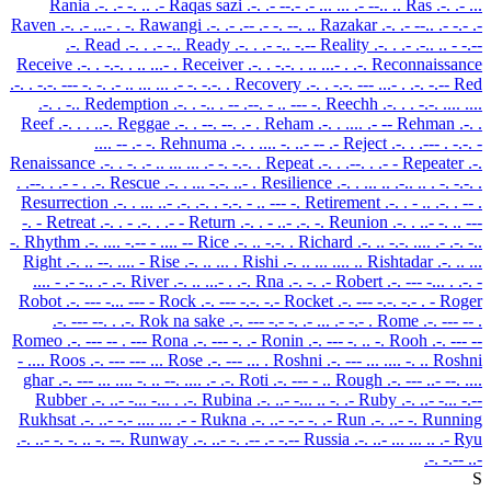
Rania
.-. .- -. .. .-
Raqas sazi
.-. .- --.- .- ... ... .- --.. ..
Ras
.-. .- ...
Raven
.-. .- ...- . -.
Rawangi
.-. .- .-- .- -. --. ..
Razakar
.-. .- --.. .- -.- .-
.-.
Read
.-. . .- -..
Ready
.-. . .- -.. -.--
Reality
.-. . .- .-.. .. - -.--
Receive
.-. . -.-. . .. ...- .
Receiver
.-. . -.-. . .. ...- . .-.
Reconnaissance
.-. . -.-. --- -. -. .- .. ... ... .- -. -.-. .
Recovery
.-. . -.-. --- ...- . .-. -.--
Red
.-. . -..
Redemption
.-. . -.. . -- .--. - .. --- -.
Reechh
.-. . . -.-. .... ....
Reef
.-. . . ..-.
Reggae
.-. . --. --. .- .
Reham
.-. . .... .- --
Rehman
.-. .
.... -- .- -.
Rehnuma
.-. . .... -. ..- -- .-
Reject
.-. . .--- . -.-. -
Renaissance
.-. . -. .- .. ... ... .- -. -.-. .
Repeat
.-. . .--. . .- -
Repeater
.-.
. .--. . .- - . .-.
Rescue
.-. . ... -.-. ..- .
Resilience
.-. . ... .. .-.. .. . -. -.-. .
Resurrection
.-. . ... ..- .-. .-. . -.-. - .. --- -.
Retirement
.-. . - .. .-. . -- .
-. -
Retreat
.-. . - .-. . .- -
Return
.-. . - ..- .-. -.
Reunion
.-. . ..- -. .. ---
-.
Rhythm
.-. .... -.-- - .... --
Rice
.-. .. -.-. .
Richard
.-. .. -.-. .... .- .-. -..
Right
.-. .. --. .... -
Rise
.-. .. ... .
Rishi
.-. .. ... .... ..
Rishtadar
.-. .. ...
.... - .- -.. .- .-.
River
.-. .. ...- . .-.
Rna
.-. -. .-
Robert
.-. --- -... . .-. -
Robot
.-. --- -... --- -
Rock
.-. --- -.-. -.-
Rocket
.-. --- -.-. -.- . -
Roger
.-. --- --. . .-.
Rok na sake
.-. --- -.- -. .- ... .- -.- .
Rome
.-. --- -- .
Romeo
.-. --- -- . ---
Rona
.-. --- -. .-
Ronin
.-. --- -. .. -.
Rooh
.-. --- --
- ....
Roos
.-. --- --- ...
Rose
.-. --- ... .
Roshni
.-. --- ... .... -. ..
Roshni
ghar
.-. --- ... .... -. .. --. .... .- .-.
Roti
.-. --- - ..
Rough
.-. --- ..- --. ....
Rubber
.-. ..- -... -... . .-.
Rubina
.-. ..- -... .. -. .-
Ruby
.-. ..- -... -.--
Rukhsat
.-. ..- -.- .... ... .- -
Rukna
.-. ..- -.- -. .-
Run
.-. ..- -.
Running
.-. ..- -. -. .. -. --.
Runway
.-. ..- -. .-- .- -.--
Russia
.-. ..- ... ... .. .-
Ryu
.-. -.-- ..-
S