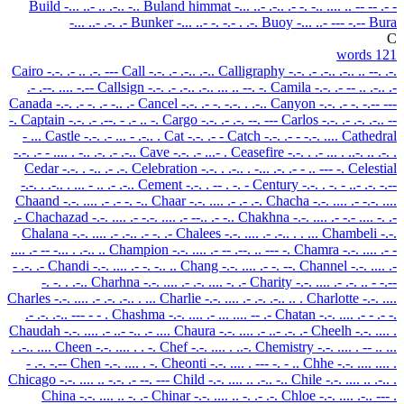
Build
-... ..- .. .-.. -..
Buland himmat
-... ..- .-.. .- -. -.. .... .. -- -- .- -
-... ..- .-. .-
Bunker
-... ..- -. -.- . .-.
Buoy
-... ..- --- -.--
Bura
C
121 words
Cairo
-.-. .- .. .-. ---
Call
-.-. .- .-.. .-..
Calligraphy
-.-. .- .-.. .-.. .. --. .-.
.- .--. .... -.--
Callsign
-.-. .- .-.. .-.. ... .. --. -.
Camila
-.-. .- -- .. .-.. .-
Canada
-.-. .- -. .- -.. .-
Cancel
-.-. .- -. -.-. . .-..
Canyon
-.-. .- -. -.-- ---
-.
Captain
-.-. .- .--. - .- .. -.
Cargo
-.-. .- .-. --. ---
Carlos
-.-. .- .-. .-.. --
- ...
Castle
-.-. .- ... - .-.. .
Cat
-.-. .- -
Catch
-.-. .- - -.-. ....
Cathedral
-.-. .- - .... . -.. .-. .- .-..
Cave
-.-. .- ...- .
Ceasefire
-.-. . .- ... . ..-. .. .-. .
Cedar
-.-. . -.. .- .-.
Celebration
-.-. . .-.. . -... .-. .- - .. --- -.
Celestial
-.-. . .-.. . ... - .. .- .-..
Cement
-.-. . -- . -. -
Century
-.-. . -. - ..- .-. -.--
Chaand
-.-. .... .- .- -. -..
Chaar
-.-. .... .- .- .-.
Chacha
-.-. .... .- -.-. ....
.-
Chachazad
-.-. .... .- -.-. .... .- --.. .- -..
Chakhna
-.-. .... .- -.- .... -. .-
Chalana
-.-. .... .- .-.. .- -. .-
Chalees
-.-. .... .- .-.. . . ...
Chambeli
-.-.
.... .- -- -... . .-.. ..
Champion
-.-. .... .- -- .--. .. --- -.
Chamra
-.-. .... .- -
- .-. .-
Chandi
-.-. .... .- -. -.. ..
Chang
-.-. .... .- -. --.
Channel
-.-. .... .-
-. -. . .-..
Charhna
-.-. .... .- .-. .... -. .-
Charity
-.-. .... .- .-. .. - -.--
Charles
-.-. .... .- .-. .-.. . ...
Charlie
-.-. .... .- .-. .-.. .. .
Charlotte
-.-. ....
.- .-. .-.. --- - - .
Chashma
-.-. .... .- ... .... -- .-
Chatan
-.-. .... .- - .- -.
Chaudah
-.-. .... .- ..- -.. .- ....
Chaura
-.-. .... .- ..- .-. .-
Cheelh
-.-. .... .
. .-.. ....
Cheen
-.-. .... . . -.
Chef
-.-. .... . ..-.
Chemistry
-.-. .... . -- .. ...
- .-. -.--
Chen
-.-. .... . -.
Cheonti
-.-. .... . --- -. - ..
Chhe
-.-. .... .... .
Chicago
-.-. .... .. -.-. .- --. ---
Child
-.-. .... .. .-.. -..
Chile
-.-. .... .. .-.. .
China
-.-. .... .. -. .-
Chinar
-.-. .... .. -. .- .-.
Chloe
-.-. .... .-.. --- .