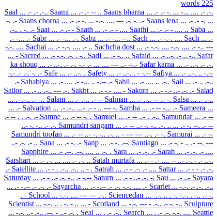
225 words
Saal
... .- .- .-..
Saami
... .- .- -- ..
Saans bharna
... .- .- -. ... -... .... .- .-.
-. .-
Saans chorna
... .- .- -. ... -.-. .... --- .-. -. .-
Saans lena
... .- .- -. ...
.-.. . -. .-
Saat
... .- .- -
Saath
... .- .- - ....
Saathi
... .- .- - .... ..
Saba
...
.- -... .-
Sabr
... .- -... .-.
Sabz
... .- -... --..
Sach
... .- -.-. ....
Sach
... .-
-.-. ....
Sachai
... .- -.-. .... .- ..
Sachcha dost
... .- -.-. .... -.-. .... .- -.. ---
... -
Sacred
... .- -.-. .-. . -..
Sadi
... .- -.. ..
Safaid
... .- ..-. .- .. -..
Safar
ka shouq
... .- ..-. .- .-. -.- .- ... .... --- ..- --.-
Safar karna
... .- ..-. .- .-.
-.- .- .-. -. .-
Safe
... .- ..-. .
Safety
... .- ..-. . - -.--
Safiya
... .- ..-. .. -.--
.-
Sahabiya
... .- .... .- -... .. -.-- .-
Sahil
... .- .... .. .-..
Sail
... .- .. .-..
Sailor
... .- .. .-.. --- .-.
Sakht
... .- -.- .... -
Sakura
... .- -.- ..- .-. .-
Salad
... .- .-.. .- -..
Salam
... .- .-.. .- --
Salman
... .- .-.. -- .- -.
Salsa
... .- .-..
... .-
Salvation
... .- .-.. ...- .- - .. --- -.
Samba
... .- -- -... .-
Sameera
...
.- -- . . .-. .-
Samne
... .- -- -. .
Samuel
... .- -- ..- . .-..
Samundar
... .- --
..- -. -.. .- .-.
Samundri sangam
... .- -- ..- -. -.. .-. .. ... .- -. --. .- --
Samundri toofan
... .- -- ..- -. -.. .-. .. - --- --- ..-. .- -.
Samurai
... .- --
..- .-. .- ..
Sana
... .- -. .-
Sanp
... .- -. .--.
Santiago
... .- -. - .. .- --. ---
Sapphire
... .- .--. .--. .... .. .-. .
Sara
... .- .-. .-
Sarah
... .- .-. .- ....
Sarshari
... .- .-. ... .... .- .-. ..
Satah murtafa
... .- - .- .... -- ..- .-. - .- ..-.
.-
Satellite
... .- - . .-.. .-.. .. - .
Satrah
... .- - .-. .- ....
Sattar
... .- - - .- .-.
Saturday
... .- - ..- .-. -.. .- -.--
Saturn
... .- - ..- .-. -.
Sau
... .- ..-
Sayara
... .- -.-- .- .-. .-
Sayarcha
... .- -.-- .- .-. -.-. .... .-
Scarlet
... -.-. .- .-. .-..
. -
School
... -.-. .... --- --- .-..
Sciencedan
... -.-. .. . -. -.-. . -.. .- -.
Scientist
... -.-. .. . -. - .. ... -
Scotland
... -.-. --- - .-.. .- -. -..
Sculpture
... -.-. ..- .-.. .--. - ..- .-. .
Seal
... . .- .-..
Search
... . .- .-. -.-. ....
Seattle