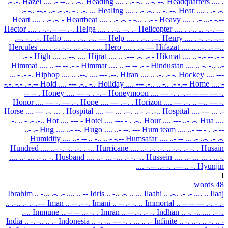
.- .-.
Hazel
.... .- --.. . .-..
Heading
.... . .- -.. .. -. --.
Headquarters
.... .
.- -.. --.- ..- .- .-. - . .-. ...
Healing
.... . .- .-.. .. -. --.
Hear
.... . .- .-.
Heart
.... . .- .-. -
Heartbeat
.... . .- .-. - -... . .- -
Heavy
.... . .- ...- -.--
Hector
.... . -.-. - --- .-.
Helga
.... . .-.. --. .-
Helicopter
.... . .-.. .. -.-. ---
.--. - . .-.
Hello
.... . .-.. .-.. ---
Help
.... . .-.. .--.
Henry
.... . -. .-. -.--
Hercules
.... . .-. -.-. ..- .-.. . ...
Hero
.... . .-. ---
Hifazat
.... .. ..-. .- --..
.- -
High
.... .. --. ....
Hijrat
.... .. .--- .-. .- -
Hikmat
.... .. -.- -- .- -
Himmat
.... .. -- -- .- -
Himmat
.... .. -- -- .- -
Hindustan
.... .. -. -.. ..-
... - .- -.
Hiphop
.... .. .--. .... --- .--.
Hiran
.... .. .-. .- -.
Hockey
.... ---
-.-. -.- . -.--
Hold
.... --- .-.. -..
Holiday
.... --- .-.. .. -.. .- -.--
Home
.... -
-- -- .
Honey
.... --- -. . -.--
Honeymoon
.... --- -. . -.-- -- --- --- -.
Honor
.... --- -. --- .-.
Hope
.... --- .--. .
Horizon
.... --- .-. .. --.. --- -.
Horse
.... --- .-. ... .
Hospital
.... --- ... .--. .. - .- .-..
Hospital
.... --- ... .-
-. .. - .- .-..
Hot
.... --- -
Hotel
.... --- - . .-..
Hour
.... --- ..- .-.
Hua
....
..- .-
Hug
.... ..- --.
Hugo
.... ..- --. ---
Hum team
.... ..- -- - . .- --
Humidity
.... ..- -- .. -.. .. - -.--
Humsafar
.... ..- -- ... .- ..-. .- .-.
Hundred
.... ..- -. -.. .-. . -..
Hurricane
.... ..- .-. .-. .. -.-. .- -. .
Husain
.... ..- ... .- .. -.
Husband
.... ..- ... -... .- -. -..
Hussein
.... ..- ... ... . .. -.
.... -.-- ..- -. .--- .. -.
Hyunjin
I
48 words
Ibrahim
.. -... .-. .- .... .. --
Idris
.. -.. .-. .. ...
Ilaahi
.. .-.. .- .- .... ..
Ilaaj
.. .-.. .- .- .---
Iman
.. -- .- -.
Imani
.. -- .- -. ..
Immortal
.. -- -- --- .-. - .-
.-..
Immune
.. -- -- ..- -. .
Imran
.. -- .-. .- -.
Indhan
.. -. -.. .... .- -.
India
.. -. -.. .. .-
Indonesia
.. -. -.. --- -. . ... .. .-
Infinite
.. -. ..-. .. -. .. -