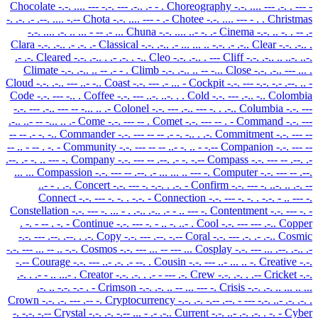
Chocolate
-.-. .... --- -.-. --- .-.. .- - .
Choreography
-.-. .... --- .-. . --- -
-. .-. .- .--. .... -.--
Chota
-.-. .... --- - .-
Chotee
-.-. .... --- - . .
Christmas
-.-. .... .-. .. ... - -- .- ...
Chuna
-.-. .... ..- -. .-
Cinema
-.-. .. -. . -- .-
Clara
-.-. .-.. .- .-. .-
Classical
-.-. .-.. .- ... ... .. -.-. .- .-..
Clear
-.-. .-.. .
.- .-.
Cleared
-.-. .-.. . .- .-. . -..
Cleo
-.-. .-.. . ---
Cliff
-.-. .-.. .. ..-. ..-.
Climate
-.-. .-.. .. -- .- - .
Climb
-.-. .-.. .. -- -...
Close
-.-. .-.. --- ... .
Cloud
-.-. .-.. --- ..- -..
Coast
-.-. --- .- ... -
Cockpit
-.-. --- -.-. -.- .--. .. -
Code
-.-. --- -.. .
Coffee
-.-. --- ..-. ..-. . .
Cold
-.-. --- .-.. -..
Colombia
-.-. --- .-.. --- -- -... .. .-
Colonel
-.-. --- .-.. --- -. . .-..
Columbia
-.-. ---
.-.. ..- -- -... .. .-
Come
-.-. --- -- .
Comet
-.-. --- -- . -
Command
-.-. ---
-- -- .- -. -..
Commander
-.-. --- -- -- .- -. -.. . .-.
Commitment
-.-. --- --
-- .. - -- . -. -
Community
-.-. --- -- -- ..- -. .. - -.--
Companion
-.-. --- --
.--. .- -. .. --- -.
Company
-.-. --- -- .--. .- -. -.--
Compass
-.-. --- -- .--. .-
... ...
Compassion
-.-. --- -- .--. .- ... ... .. --- -.
Computer
-.-. --- -- .--.
..- - . .-.
Concert
-.-. --- -. -.-. . .-. -
Confirm
-.-. --- -. ..-. .. .-. --
Connect
-.-. --- -. -. . -.-. -
Connection
-.-. --- -. -. . -.-. - .. --- -.
Constellation
-.-. --- -. ... - . .-.. .-.. .- - .. --- -.
Contentment
-.-. --- -. -
. -. - -- . -. -
Continue
-.-. --- -. - .. -. ..- .
Cool
-.-. --- --- .-..
Copper
-.-. --- .--. .--. . .-.
Copy
-.-. --- .--. -.--
Coral
-.-. --- .-. .- .-..
Cosmic
-.-. --- ... -- .. -.-.
Cosmos
-.-. --- ... -- --- ...
Cosplay
-.-. --- ... .--. .-.. .-
-.--
Courage
-.-. --- ..- .-. .- --. .
Cousin
-.-. --- ..- ... .. -.
Creative
-.-.
.-. . .- - .. ...- .
Creator
-.-. .-. . .- - --- .-.
Crew
-.-. .-. . .--
Cricket
-.-.
.-. .. -.-. -.- . -
Crimson
-.-. .-. .. -- ... --- -.
Crisis
-.-. .-. .. ... .. ...
Crown
-.-. .-. --- .-- -.
Cryptocurrency
-.-. .-. -.-- .--. - --- -.-. ..- .-. .-. .
-. -.-. -.--
Crystal
-.-. .-. -.-- ... - .- .-..
Current
-.-. ..- .-. .-. . -. -
Cyber