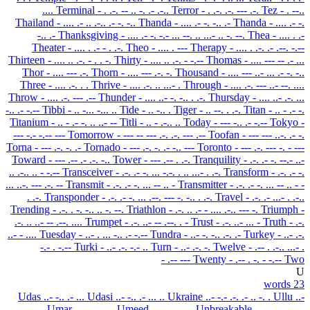
....
Terminal
- . .-. -- .. -. .- .-..
Terror
- . .-. .-. --- .-.
Tez
- . --..
Thailand
- .... .- .. .-.. .- -. -..
Thanda
- .... .- -. -.. .-
Thanda
- .... .- -.
-.. .-
Thanksgiving
- .... .- -. -.- ... --. .. ...- .. -. --.
Thea
- .... . .-
Theater
- .... . .- - . .-.
Theo
- .... . ---
Therapy
- .... . .-. .- .--. -.--
Thirteen
- .... .. .-. - . . -.
Thirty
- .... .. .-. - -.--
Thomas
- .... --- -- .- ...
Thor
- .... --- .-.
Thorn
- .... --- .-. -.
Thousand
- .... --- ..- ... .- -. -..
Three
- .... .-. . .
Thrive
- .... .-. .. ...- .
Through
- .... .-. --- ..- --. ....
Throw
- .... .-. --- .--
Thunder
- .... ..- -. -.. . .-.
Thursday
- .... ..- .-. ...
-.. .- -.--
Tibbi
- .. -... -... ..
Tide
- .. -.. .
Tiger
- .. --. . .-.
Titan
- .. - .- -.
Titanium
- .. - .- -. .. ..- --
Titli
- .. - .-.. ..
Today
- --- -.. .- -.--
Tokyo
-
--- -.- -.-- ---
Tomorrow
- --- -- --- .-. .-. --- .--
Toofan
- --- --- ..-. .- -.
Torna
- --- .-. -. .-
Tornado
- --- .-. -. .- -.. ---
Toronto
- --- .-. --- -. - ---
Toward
- --- .-- .- .-. -..
Tower
- --- .-- . .-.
Tranquility
- .-. .- -. --.- ..-
.. .-.. .. - -.--
Transceiver
- .-. .- -. ... -.-. . .. ...- . .-.
Transform
- .-. .- -.
... ..-. --- .-. --
Transmit
- .-. .- -. ... -- .. -
Transmitter
- .-. .- -. ... -- .. - -
. .-.
Transponder
- .-. .- -. ... .--. --- -. -.. . .-.
Travel
- .-. .- ...- . .-..
Trending
- .-. . -. -.. .. -. --.
Triathlon
- .-. .. .- - .... .-.. --- -.
Triumph
-
.-. .. ..- -- .--. ....
Trumpet
- .-. ..- -- .--. . -
Trust
- .-. ..- ... -
Truth
- .-.
..- - ....
Tuesday
- ..- . ... -.. .- -.--
Tundra
- ..- -. -.. .-. .-
Turkey
- ..- .-.
-.- . -.--
Turki
- ..- .-. -.- ..
Turn
- ..- .-. -.
Twelve
- .-- . .-.. ...- .
- .-- ---
Twenty
- .-- . -. - -.--
Two
U
23 words
Udas
..- -.. .- ...
Udasi
..- -.. .- ... ..
Ukraine
..- -.- .-. .- .. -. .
Ullu
..-
.-.. .-.. ..-
Umar
..- -- .- .-.
Umeed
..- -- . . -..
Unbreakable
..- -. -... .-. .