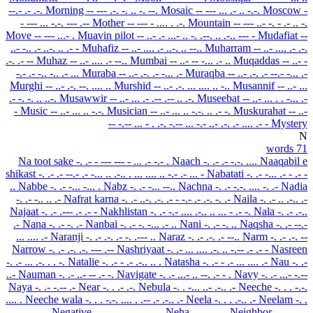
--.- .- .-.
Morning
-- --- .-. -. .. -. --.
Mosaic
-- --- ... .- .. -.-.
Moscow
-
- --- ... -.-. --- .--
Mother
-- --- - .... . .-.
Mountain
-- --- ..- -. - .- .. -.
Move
-- --- ...- .
Muavin pilot
-- ..- .- ...- .. -. .--. .. .-.. --- -
Mudafiat
--
..- -.. .- ..-. .. .- -
Muhafiz
-- ..- .... .- ..-. .. --..
Muharram
-- ..- .... .- .-.
.-. .- --
Muhaz
-- ..- .... .- --..
Mumbai
-- ..- -- -... .- ..
Muqaddas
-- ..- -
-.- .- -.. -.. .- ...
Muraba
-- ..- .-. .- -... .-
Muraqba
-- ..- .-. .- --.- -... .-
Murghi
-- ..- .-. --. .... ..
Murshid
-- ..- .-. ... .... .. -..
Musannif
-- ..- ...
.- -. -. .. ..-.
Musawwir
-- ..- ... .- .-- .-- .. .-.
Museebat
-- ..- ... . . -... .-
-
Music
-- ..- ... .. -.-.
Musician
-- ..- ... .. -.-. .. .- -.
Muskurahat
-- ..-
-- -.-- ... - . .-. -.--
... -.- ..- .-. .- .... .- -
Mystery
N
71 words
Na toot sake
-. .- - --- --- - ... .- -.- .
Naach
-. .- .- -.-. ....
Naaqabil e
shikast
-. .- .- --.- .- -... .. .-.. . ... .... .. -.- .- ... -
Nabatati
-. .- -... .- - .- -
..
Nabbe
-. .- -... -... .
Nabz
-. .- -... --..
Nachna
-. .- -.-. .... -. .-
Nadia
-. .- -.. .. .-
Nafrat karna
-. .- ..-. .-. .- - -.- .- .-. -. .-
Naila
-. .- .. .-.. .-
Najaat
-. .- .--- .- .- -
Nakhlistan
-. .- -.- .... .-.. .. ... - .- -.
Nala
-. .- .-..
.-
Nana
-. .- -. .-
Nanbai
-. .- -. -... .- ..
Nani
-. .- -. ..
Naqsha
-. .- --.-
... .... .-
Naranji
-. .- .-. .- -. .--- ..
Naraz
-. .- .-. .- --..
Narm
-. .- .-. --
Narrow
-. .- .-. .-. --- .--
Nashriyaat
-. .- ... .... .-. .. -.-- .- .- -
Nasreen
-. .- ... .-. . . -.
Natalie
-. .- - .- .-.. .. .
Natasha
-. .- - .- ... .... .-
Nau
-. .-
..-
Nauman
-. .- ..- -- .- -.
Navigate
-. .- ...- .. --. .- - .
Navy
-. .- ...- -.--
Naya
-. .- -.-- .-
Near
-. . .- .-.
Nebula
-. . -... ..- .-.. .-
Neeche
-. . . -.-.
.... .
Neeche wala
-. . . -.-. .... . .-- .- .-.. .-
Neela
-. . . .-.. .-
Neelam
-. .
. .-.. .- --
Negative
-. . --. .- - .. ...- .
Neha
-. . .... .-
Neighbor
-. . .. --.