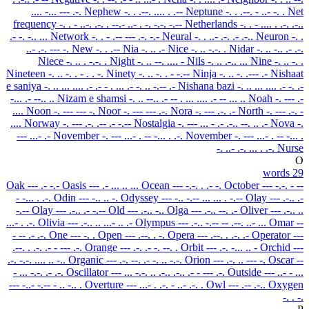
.... -... --- .-.
Nephew
-. . .--. .... . .--
Neptune
-. . .--. - ..- -. .
Net
frequency
-. . - ..-. .-. . --.- ..- . -. -.-. -.--
Netherlands
-. . - .... . .-. .-..
.- -. -.. ...
Network
-. . - .-- --- .-. -.-
Neural
-. . ..- .-. .- .-..
Neuron
-. .
..- .-. --- -.
New
-. . .--
Nia
-. .. .-
Nice
-. .. -.-. .
Nidar
-. .. -.. .- .-.
Niece
-. .. . -.-. .
Night
-. .. --. .... -
Nils
-. .. .-.. ...
Nine
-. .. -. .
Nineteen
-. .. -. . - . . -.
Ninety
-. .. -. . - -.--
Ninja
-. .. -. .--- .-
Nishaat
e saniya
-. .. ... .... .- .- - . ... .- -. .. -.-- .-
Nishana bazi
-. .. ... .... .- -. .-
-... .- --.. ..
Nizam e shamsi
-. .. --.. .- -- . ... .... .- -- ... ..
Noah
-. --- .-
....
Noon
-. --- --- -.
Noor
-. --- --- .-.
Nora
-. --- .-. .-
North
-. --- .-. -
....
Norway
-. --- .-. .-- .- -.--
Nostalgia
-. --- ... - .- .-.. --. .. .-
Nova
-.
--- ...- .-
November
-. --- ...- . -- -... . .-.
November
-. --- ...- . -- -... .
-. ..- .-. ... .
.-.
Nurse
O
29 words
Oak
--- .- -.-
Oasis
--- .- ... .. ...
Ocean
--- -.-. . .- -.
October
--- -.-. - --
- -... . .-.
Odin
--- -.. .. -.
Odyssey
--- -.. -.-- ... ... . -.--
Olay
--- .-.. .-
-.--
Olay
--- .-.. .- -.--
Old
--- .-.. -..
Olga
--- .-.. --. .-
Oliver
--- .-.. ..
...- . .-.
Olivia
--- .-.. .. ...- .. .-
Olympus
--- .-.. -.-- -- .--. ..- ...
Omar
--
- -- .- .-.
One
--- -. .
Open
--- .--. . -.
Opera
--- .--. . .-. .-
Operator
---
.--. . .-. .- - --- .-.
Orange
--- .-. .- -. --. .
Orbit
--- .-. -... .. -
Orchid
---
.-. -.-. .... .. -..
Organic
--- .-. --. .- -. .. -.-.
Orion
--- .-. .. --- -.
Oscar
--
- ... -.-. .- .-.
Oscillator
--- ... -.-. .. .-.. .-.. .- - --- .-.
Outside
--- ..- - ...
--- -..- -.-- -
.. -.. .
Overture
--- ...- . .-. - ..- .-. .
Owl
--- .-- .-..
Oxygen
-. . -.