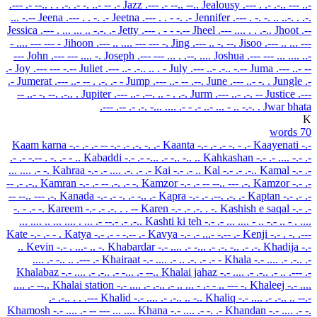
.--- .- --.. . . .-. .- -. ..- -- .-
Jazz
.--- .- --.. --..
Jealousy
.--- . .- .-.. --- ..-
... -.--
Jeena
.--- . . -. .-
Jeetna
.--- . . - -. .-
Jennifer
.--- . -. -. .. ..-. . .-.
Jessica
.--- . ... ... .. -.-. .-
Jetty
.--- . - - -.--
Jheel
.--- .... . . .-..
Jhoot
.--
- .... --- --- -
Jihoon
.--- .. .... --- --- -.
Jing
.--- .. -. --.
Jisoo
.--- .. ... ---
---
John
.--- --- .... -.
Joseph
.--- --- ... . .--. ....
Joshua
.--- --- ... .... ..-
.-
Joy
.--- --- -.--
Juliet
.--- ..- .-.. .. . -
July
.--- ..- .-.. -.--
Juma
.--- ..- --
.-
Jumerat
.--- ..- -- . .-. .- -
Jump
.--- ..- -- .--.
June
.--- ..- -. .
Jungle
.-
-- ..- -. --. .-.. .
Jupiter
.--- ..- .--. .. - . .-.
Jurm
.--- ..- .-. --
Justice
.---
.--- .-- .- .-. -... .... .- - .-
..- ... - .. -.-. .
Jwar bhata
K
70 words
Kaam karna
-.- .- .- -- -.- .- .-. -. .-
Kaanta
-.- .- .- -. - .-
Kaayenati
-.-
.- .- -.-- . -. .- - ..
Kabaddi
-.- .- -... .- -.. -.. ..
Kahkashan
-.- .- .... -.- .-
... .... .- -.
Kahraa
-.- .- .... .-. .- .-
Kai
-.- .- ..
Kal
-.- .- .-..
Kamal
-.- .-
-- .- .-..
Kamran
-.- .- -- .-. .- -.
Kamzor
-.- .- -- --.. --- .-.
Kamzor
-.- .-
-- --.. --- .-.
Kanada
-.- .- -. .- -.. .-
Kapra
-.- .- .--. .-. .-
Kaptan
-.- .- .-
-. - .- -.
Kareem
-.- .- .-. . . --
Karen
-.- .- .-. . -.
Kashish e saqal
-.- .-
... .... .. ... .... . ... .- --.- .- .-..
Kashti ki teh
-.- .- ... .... - .. -.- .. - . ....
Kate
-.- .- - .
Katya
-.- .- - -.-- .-
Kavya
-.- .- ...- -.-- .-
Kenji
-.- . -. .---
..
Kevin
-.- . ...- .. -.
Khabardar
-.- .... .- -... .- .-. -.. .- .-.
Khadija
-.-
.... .- -.. .. .--- .-
Khairaat
-.- .... .- .. .-. .- .- -
Khala
-.- .... .- .-.. .-
Khalabaz
-.- .... .- .-.. .- -... .- --..
Khalai jahaz
-.- .... .- .-.. .- .. .--- .-
.... .- --..
Khalai station
-.- .... .- .-.. .- .. ... - .- - .. --- -.
Khaleej
-.- ....
.- .-.. . . .---
Khalid
-.- .... .- .-.. .. -..
Khaliq
-.- .... .- .-.. .. --.-
Khamosh
-.- .... .- -- --- ... ....
Khana
-.- .... .- -. .-
Khandan
-.- .... .- -.