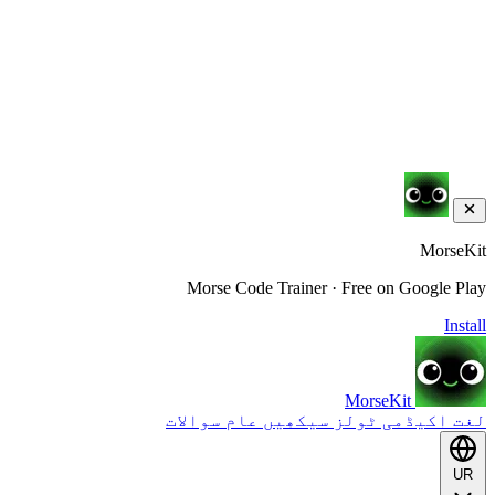
MorseKit
Morse Code Trainer · Free on Google Play
Install
MorseKit
لغت
اکیڈمی
ٹولز
سیکھیں
عام سوالات
UR