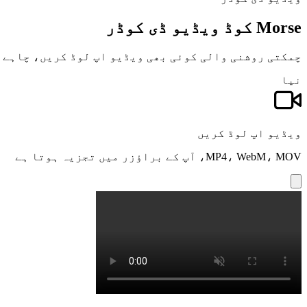
Morse کوڈ ویڈیو ڈی کوڈر
چمکتی روشنی والی کوئی بھی ویڈیو اپ لوڈ کریں، چاہے گیم سے ہو یا
نیا
ویڈیو اپ لوڈ کریں
MP4، WebM، MOV، آپ کے براؤزر میں تجزیہ ہوتا ہے