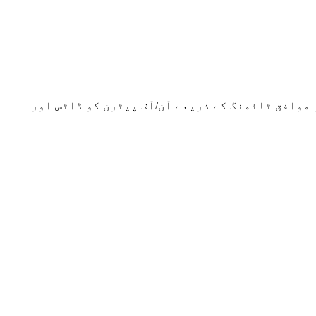
 موافق ٹائمنگ کے ذریعے آن/آف پیٹرن کو ڈاٹس اور