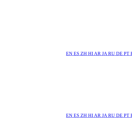
EN
ES
ZH
HI
AR
JA
RU
DE
PT
EN
ES
ZH
HI
AR
JA
RU
DE
PT