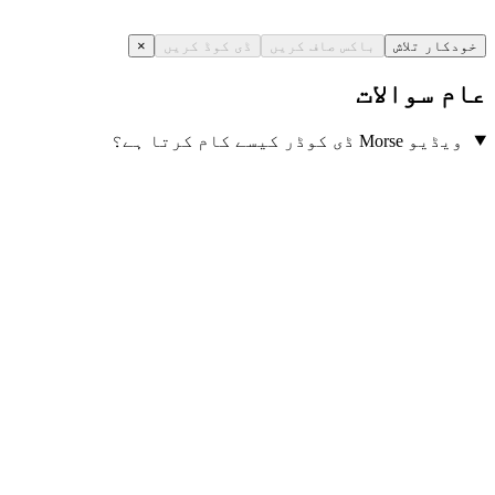
خودکار تلاش
باکس صاف کریں
ڈی کوڈ کریں
×
عام سوالات
ویڈیو Morse ڈی کوڈر کیسے کام کرتا ہے؟