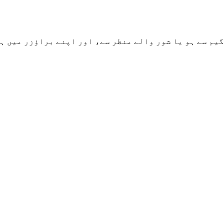
 شور والے منظر سے، اور اپنے براؤزر میں ہی Morse کوڈ ڈی کوڈ کریں