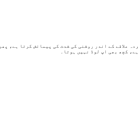
دہ علاقے کے اندر روشنی کی شدت کی پیمائش کرتا ہے، پھر
ہے، کچھ بھی اپ لوڈ نہیں ہوتا۔