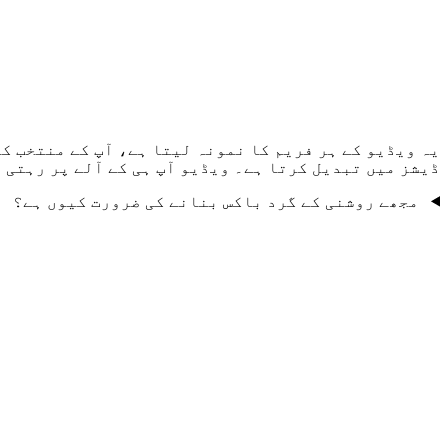
یہ ویڈیو کے ہر فریم کا نمونہ لیتا ہے، آپ کے منتخب کر
ڈیشز میں تبدیل کرتا ہے۔ ویڈیو آپ ہی کے آلے پر رہتی 
مجھے روشنی کے گرد باکس بنانے کی ضرورت کیوں ہے؟