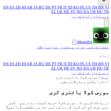
EN
ES
ZH
HI
AR
JA
RU
DE
PT
FR
IT
ID
KO
PL
CS
TH
BN
VI
EL
UK
HE
SV
NO
DA
UR
HU
TR
ایپ ڈاؤن لوڈ کریں
MorseKit
لغت
اکیڈمی
ٹولز
سیکھیں
عام سوالات
زبان
EN
ES
ZH
HI
AR
JA
RU
DE
PT
FR
IT
ID
KO
PL
CS
TH
BN
VI
EL
UK
HE
SV
NO
DA
UR
HU
TR
ایپ ڈاؤن لوڈ کریں
ہوم
>
مورس کوڈ بائنری ٹری
انٹرایکٹو ویژولائزیشن
مورس کوڈ بائنری ٹری
دریافت کریں کہ مورس کوڈ حروف کیسے بنے ہیں۔ کسی
بھی حرف کو ڈی کوڈ کرنے کے لیے جڑ سے نقطوں (بائیں)