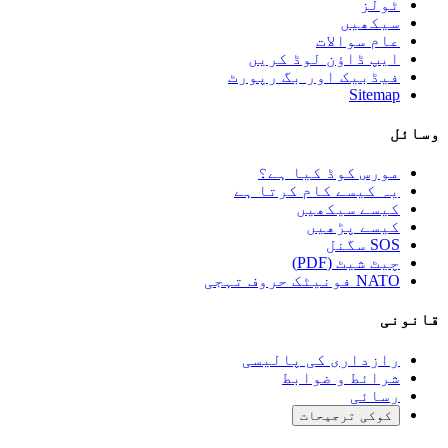
ٹولز
سیکھیں
عام سوالات
ایپ ڈاؤن لوڈ کریں
فیڈبیک اور بگ رپورٹ
Sitemap
وسائل
مورس کوڈ کیا ہے؟
یہ کیسے کام کرتا ہے
کیسے سیکھیں
کیسے پڑھیں
SOS سگنل
چیٹ شیٹ (PDF)
NATO فونیٹک حروف تہجی
قانونی
رازداری کی پالیسی
شرائط و ضوابط
رسائی
کوکی ترجیحات