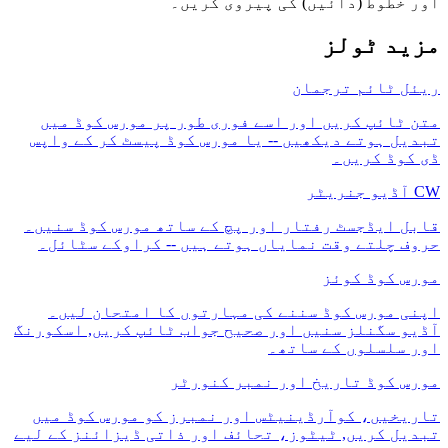
اور خطوط (دائیں) کی پیروی کریں۔
مزید ٹولز
ریئل ٹائم ترجمان
متن ٹائپ کریں اور اسے فوری طور پر مورس کوڈ میں
تبدیل ہوتے دیکھیں -- یا مورس کوڈ پیسٹ کر کے واپس
ڈی کوڈ کریں۔
CW آڈیو جنریٹر
قابل ایڈجسٹ رفتار اور پچ کے ساتھ مورس کوڈ سنیں۔
حروف چلتے وقت نمایاں ہوتے ہیں -- کراوکے سٹائل۔
مورس کوڈ کوئز
اپنی مورس کوڈ سننے کی مہارتوں کا امتحان لیں۔
آڈیو سگنلز سنیں اور صحیح جواب ٹائپ کریں, اسکورنگ
اور سلسلوں کے ساتھ۔
مورس کوڈ تاریخ اور نمبر کنورٹر
تاریخیں، کوآرڈینیٹس اور نمبرز کو مورس کوڈ میں
تبدیل کریں, ٹیٹوز، تحائف اور ذاتی ڈیزائنز کے لیے