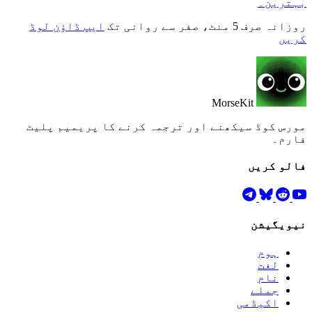
بہترین۔
روزانہ صرف 5 منٹ، صفر سے روانی تک
ایپ ڈاؤن لوڈ
کریں
MorseKit
مورس کوڈ سیکھنے اور ترجمہ کرنے کا پریمیم پلیٹ
فارم۔
فالو کریں
نیویگیشن
ہوم
لغت
نام
جملے
اکیڈمی