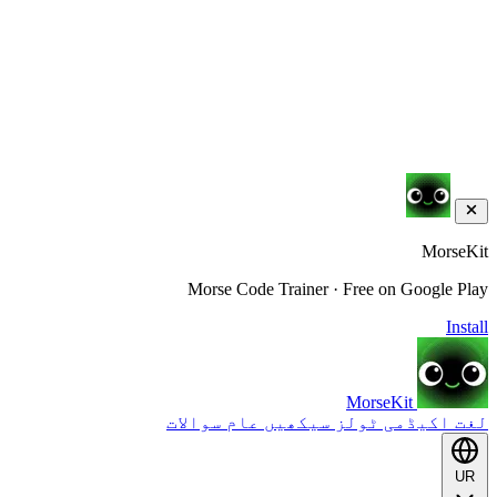
MorseKit
Morse Code Trainer · Free on Google Play
Install
MorseKit
لغت
اکیڈمی
ٹولز
سیکھیں
عام سوالات
UR