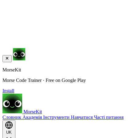
MorseKit
Morse Code Trainer · Free on Google Play
Install
MorseKit
Словник
Академія
Інструменти
Навчатися
Часті питання
UK