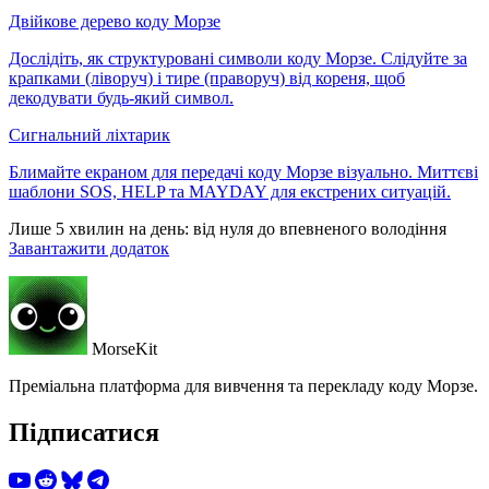
Двійкове дерево коду Морзе
Дослідіть, як структуровані символи коду Морзе. Слідуйте за
крапками (ліворуч) і тире (праворуч) від кореня, щоб
декодувати будь-який символ.
Сигнальний ліхтарик
Блимайте екраном для передачі коду Морзе візуально. Миттєві
шаблони SOS, HELP та MAYDAY для екстрених ситуацій.
Лише 5 хвилин на день: від нуля до впевненого володіння
Завантажити додаток
MorseKit
Преміальна платформа для вивчення та перекладу коду Морзе.
Підписатися