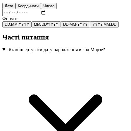
Дата
Координати
Число
Формат
DD.MM.YYYY
MM/DD/YYYY
DD-MM-YYYY
YYYY.MM.DD
Часті питання
Як конвертувати дату народження в код Морзе?