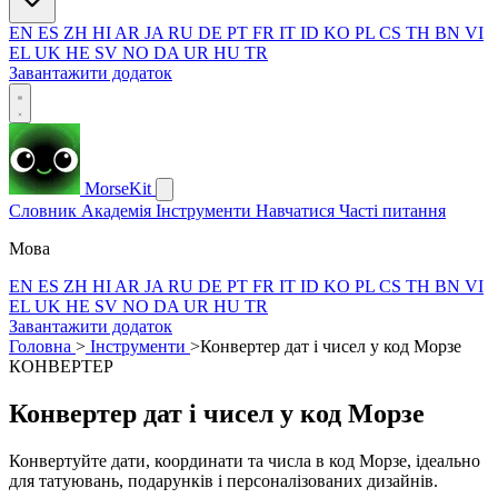
EN
ES
ZH
HI
AR
JA
RU
DE
PT
FR
IT
ID
KO
PL
CS
TH
BN
VI
EL
UK
HE
SV
NO
DA
UR
HU
TR
Завантажити додаток
MorseKit
Словник
Академія
Інструменти
Навчатися
Часті питання
Мова
EN
ES
ZH
HI
AR
JA
RU
DE
PT
FR
IT
ID
KO
PL
CS
TH
BN
VI
EL
UK
HE
SV
NO
DA
UR
HU
TR
Завантажити додаток
Головна
>
Інструменти
>
Конвертер дат і чисел у код Морзе
КОНВЕРТЕР
Конвертер дат і чисел у код Морзе
Конвертуйте дати, координати та числа в код Морзе, ідеально
для татуювань, подарунків і персоналізованих дизайнів.