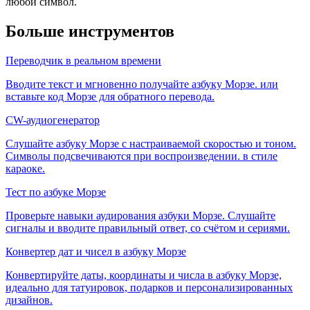
любой символ.
Больше инструментов
Переводчик в реальном времени
Вводите текст и мгновенно получайте азбуку Морзе. или
вставьте код Морзе для обратного перевода.
CW-аудиогенератор
Слушайте азбуку Морзе с настраиваемой скоростью и тоном.
Символы подсвечиваются при воспроизведении. в стиле
караоке.
Тест по азбуке Морзе
Проверьте навыки аудирования азбуки Морзе. Слушайте
сигналы и вводите правильный ответ, со счётом и сериями.
Конвертер дат и чисел в азбуку Морзе
Конвертируйте даты, координаты и числа в азбуку Морзе,
идеально для татуировок, подарков и персонализированных
дизайнов.