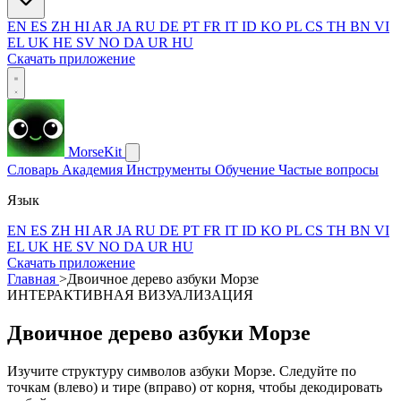
EN
ES
ZH
HI
AR
JA
RU
DE
PT
FR
IT
ID
KO
PL
CS
TH
BN
VI
EL
UK
HE
SV
NO
DA
UR
HU
Скачать приложение
MorseKit
Словарь
Академия
Инструменты
Обучение
Частые вопросы
Язык
EN
ES
ZH
HI
AR
JA
RU
DE
PT
FR
IT
ID
KO
PL
CS
TH
BN
VI
EL
UK
HE
SV
NO
DA
UR
HU
Скачать приложение
Главная
>
Двоичное дерево азбуки Морзе
ИНТЕРАКТИВНАЯ ВИЗУАЛИЗАЦИЯ
Двоичное дерево азбуки Морзе
Изучите структуру символов азбуки Морзе. Следуйте по
точкам (влево) и тире (вправо) от корня, чтобы декодировать