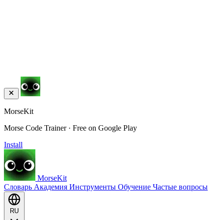
MorseKit
Morse Code Trainer · Free on Google Play
Install
MorseKit
Словарь
Академия
Инструменты
Обучение
Частые вопросы
RU