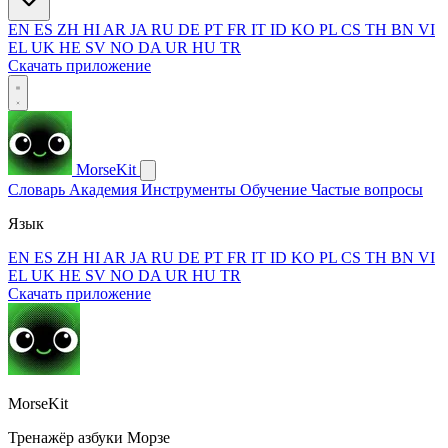
EN
ES
ZH
HI
AR
JA
RU
DE
PT
FR
IT
ID
KO
PL
CS
TH
BN
VI
EL
UK
HE
SV
NO
DA
UR
HU
TR
Скачать приложение
MorseKit
Словарь
Академия
Инструменты
Обучение
Частые вопросы
Язык
EN
ES
ZH
HI
AR
JA
RU
DE
PT
FR
IT
ID
KO
PL
CS
TH
BN
VI
EL
UK
HE
SV
NO
DA
UR
HU
TR
Скачать приложение
MorseKit
Тренажёр азбуки Морзе