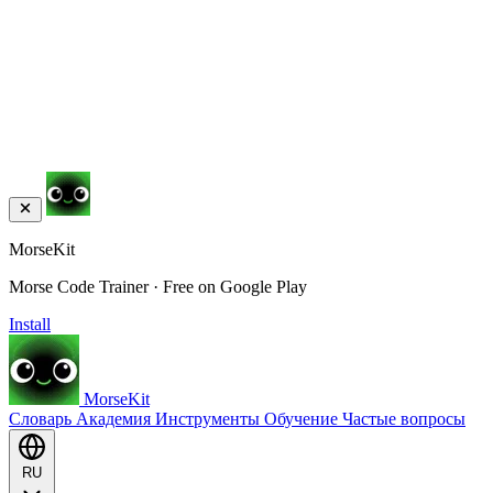
MorseKit
Morse Code Trainer · Free on Google Play
Install
MorseKit
Словарь
Академия
Инструменты
Обучение
Частые вопросы
RU