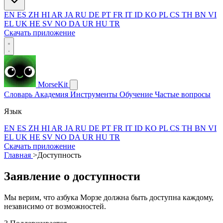
EN
ES
ZH
HI
AR
JA
RU
DE
PT
FR
IT
ID
KO
PL
CS
TH
BN
VI
EL
UK
HE
SV
NO
DA
UR
HU
TR
Скачать приложение
MorseKit
Словарь
Академия
Инструменты
Обучение
Частые вопросы
Язык
EN
ES
ZH
HI
AR
JA
RU
DE
PT
FR
IT
ID
KO
PL
CS
TH
BN
VI
EL
UK
HE
SV
NO
DA
UR
HU
TR
Скачать приложение
Главная
>
Доступность
Заявление о доступности
Мы верим, что азбука Морзе должна быть доступна каждому,
независимо от возможностей.