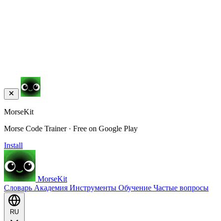
MorseKit
Morse Code Trainer · Free on Google Play
Install
MorseKit
Словарь
Академия
Инструменты
Обучение
Частые вопросы
RU