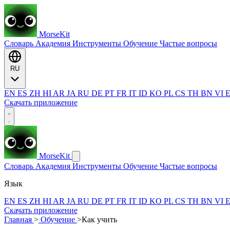
MorseKit
Словарь
Академия
Инструменты
Обучение
Частые вопросы
RU
EN
ES
ZH
HI
AR
JA
RU
DE
PT
FR
IT
ID
KO
PL
CS
TH
BN
VI
Скачать приложение
MorseKit
Словарь
Академия
Инструменты
Обучение
Частые вопросы
Язык
EN
ES
ZH
HI
AR
JA
RU
DE
PT
FR
IT
ID
KO
PL
CS
TH
BN
VI
Скачать приложение
Главная
>
Обучение
>
Как учить