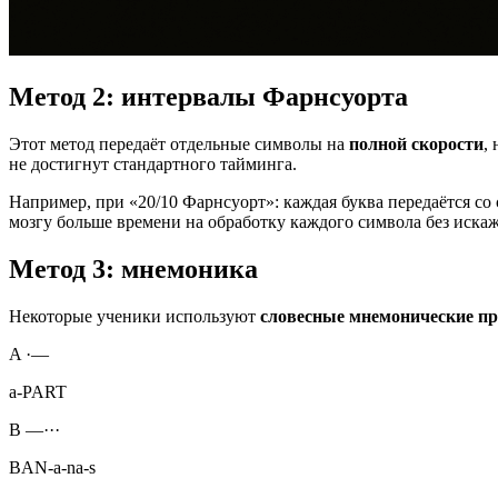
Метод 2: интервалы Фарнсуорта
Этот метод передаёт отдельные символы на
полной скорости
,
не достигнут стандартного тайминга.
Например, при «20/10 Фарнсуорт»: каждая буква передаётся со
мозгу больше времени на обработку каждого символа без искаж
Метод 3: мнемоника
Некоторые ученики используют
словесные мнемонические п
A
·—
a-PART
B
—···
BAN-a-na-s