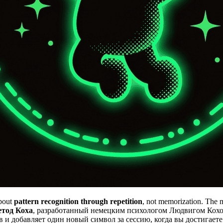
about
pattern recognition through repetition
, not memorization. The m
тод Коха
, разработанный немецким психологом Людвигом Кохо
в и добавляет один новый символ за сессию, когда вы достигает