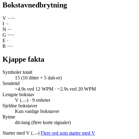
Bokstavnedbrytning
V
·
·
·
−
I
·
·
N
−
·
G
−
−
·
E
·
R
·
−
·
Kjappe fakta
Symboler totalt
15 (10 ditter + 5 dah-er)
Sendetid
~4.9s ved 12 WPM · ~2.9s ved 20 WPM
Lengste bokstav
V (...-) · 9 enheter
Sjeldne bokstaver
Kun vanlige bokstaver
Rytme
dit-tung (flere korte signaler)
Starter med V (...-)
Flere ord som starter med V