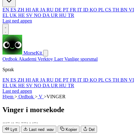
EN
ES
ZH
HI
AR
JA
RU
DE
PT
FR
IT
ID
KO
PL
CS
TH
BN
VI
EL
UK
HE
SV
NO
DA
UR
HU
TR
Last ned appen
MorseKit
Ordbok
Akademi
Verktoy
Laer
Vanlige sporsmal
Sprak
EN
ES
ZH
HI
AR
JA
RU
DE
PT
FR
IT
ID
KO
PL
CS
TH
BN
VI
EL
UK
HE
SV
NO
DA
UR
HU
TR
Last ned appen
Hjem
>
Ordbok
>
V
>
VINGER
Vinger
i morsekode
·
·
·
−
·
·
−
·
−
−
·
·
·
−
·
Lytt
Last ned .wav
Kopier
Del