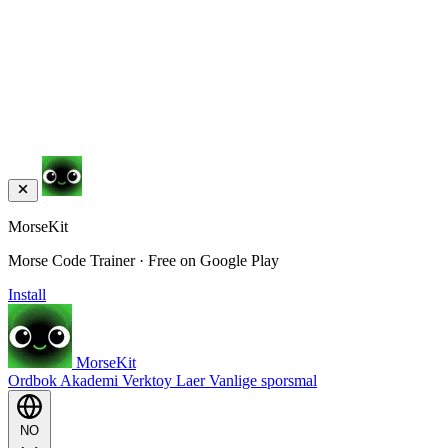
MorseKit
Morse Code Trainer · Free on Google Play
Install
MorseKit
Ordbok
Akademi
Verktoy
Laer
Vanlige sporsmal
NO