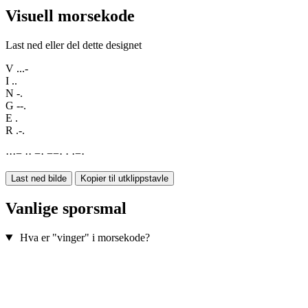
Visuell morsekode
Last ned eller del dette designet
V
...-
I
..
N
-.
G
--.
E
.
R
.-.
·
·
·
−
·
·
−
·
−
−
·
·
·
−
·
Last ned bilde
Kopier til utklippstavle
Vanlige sporsmal
Hva er "vinger" i morsekode?