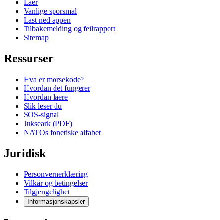
Laer
Vanlige sporsmal
Last ned appen
Tilbakemelding og feilrapport
Sitemap
Ressurser
Hva er morsekode?
Hvordan det fungerer
Hvordan laere
Slik leser du
SOS-signal
Jukseark (PDF)
NATOs fonetiske alfabet
Juridisk
Personvernerklæring
Vilkår og betingelser
Tilgjengelighet
Informasjonskapsler