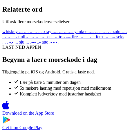
Relaterte ord
Utforsk flere morsekodeoversettelser
whiskey
.-- .... .. ... -.-
xray
-..- .-. .- -.--
yankee
-.-- .- -. -.- . .
zulu
--..
..- .-.. ..-
null
-. ..- .-.. .-..
en
. -.
to
- ---
fire
..-. .. .-. .
fem
..-. . --
seks
... . -.- ...
sju
... .--- ..-
atte
.- - - .
LAST NED APPEN
Begynn a laere morsekode i dag
Tilgjengelig pa iOS og Android. Gratis a laste ned.
Lær på bare 5 minutter om dagen
5x raskere laering med repetisjon med mellomrom
Komplett lydverktoy med justerbar hastighet
Download on the
App Store
Get it on
Google Play