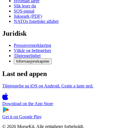
Hvordan laere
Slik leser du
SOS-signal
Jukseark (PDF)
NATOs fonetiske alfabet
Juridisk
Personvernerklæring
Vilkår og betingelser
Tilgjengelighet
Informasjonskapsler
Last ned appen
Tilgjengelig pa iOS og Android. Gratis a laste ned.
Download on the
App Store
Get it on
Google Play
© 2026 MorseKit. Alle rettigheter forbeholdt.