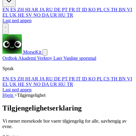
EN
ES
ZH
HI
AR
JA
RU
DE
PT
FR
IT
ID
KO
PL
CS
TH
BN
VI
EL
UK
HE
SV
NO
DA
UR
HU
TR
Last ned appen
MorseKit
Ordbok
Akademi
Verktoy
Laer
Vanlige sporsmal
Sprak
EN
ES
ZH
HI
AR
JA
RU
DE
PT
FR
IT
ID
KO
PL
CS
TH
BN
VI
EL
UK
HE
SV
NO
DA
UR
HU
TR
Last ned appen
Hjem
>
Tilgjengelighet
Tilgjengelighetserklaring
Vi mener morsekode bor vaere tilgjengelig for alle, uavhengig av
evne.