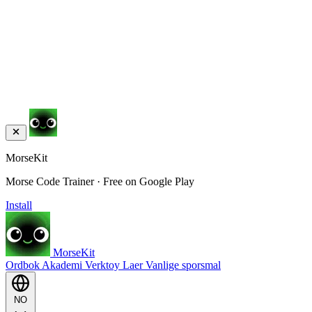
MorseKit
Morse Code Trainer · Free on Google Play
Install
MorseKit
Ordbok
Akademi
Verktoy
Laer
Vanlige sporsmal
NO