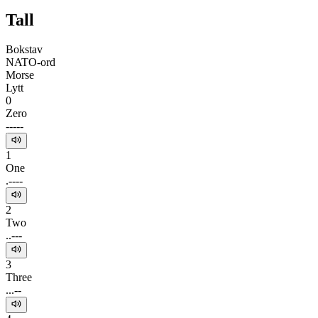
Tall
Bokstav
NATO-ord
Morse
Lytt
0
Zero
-----
1
One
.----
2
Two
..---
3
Three
...--