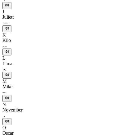
J
Juliett
.---
K
Kilo
-.-
L
Lima
.-..
M
Mike
--
N
November
-.
O
Oscar