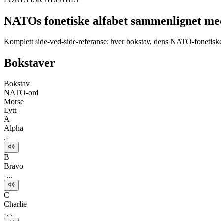
NATOs fonetiske alfabet sammenlignet m
Komplett side-ved-side-referanse: hver bokstav, dens NATO-fonetisk
Bokstaver
Bokstav
NATO-ord
Morse
Lytt
A
Alpha
.-
B
Bravo
-...
C
Charlie
-.-.