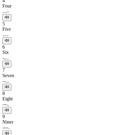
4
Four
....-
5
Five
.....
6
Six
-....
7
Seven
--...
8
Eight
---..
9
Niner
----.