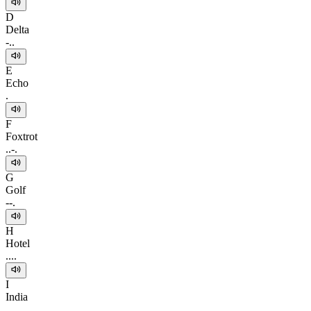
D
Delta
-..
E
Echo
.
F
Foxtrot
..-.
G
Golf
--.
H
Hotel
....
I
India
..