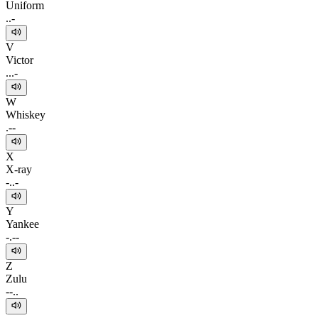
Uniform
..-
V
Victor
...-
W
Whiskey
.--
X
X-ray
-..-
Y
Yankee
-.--
Z
Zulu
--..