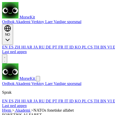
MorseKit
Ordbok
Akademi
Verktoy
Laer
Vanlige sporsmal
NO
EN
ES
ZH
HI
AR
JA
RU
DE
PT
FR
IT
ID
KO
PL
CS
TH
BN
VI
Last ned appen
MorseKit
Ordbok
Akademi
Verktoy
Laer
Vanlige sporsmal
Sprak
EN
ES
ZH
HI
AR
JA
RU
DE
PT
FR
IT
ID
KO
PL
CS
TH
BN
VI
Last ned appen
Hjem
>
Akademi
>
NATOs fonetiske alfabet
FONETISK ALFABET