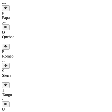
---
P
Papa
.--.
Q
Quebec
--.-
R
Romeo
.-.
S
Sierra
...
T
Tango
-
U