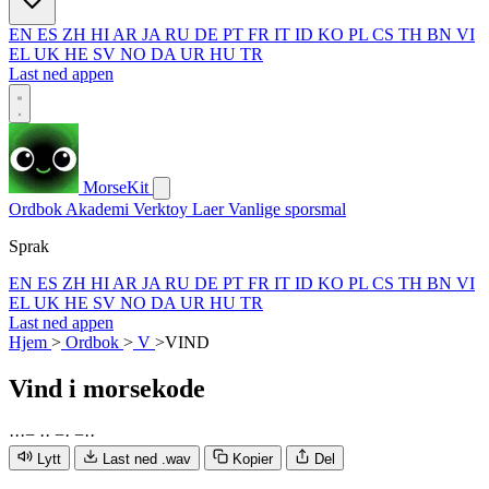
EN
ES
ZH
HI
AR
JA
RU
DE
PT
FR
IT
ID
KO
PL
CS
TH
BN
VI
EL
UK
HE
SV
NO
DA
UR
HU
TR
Last ned appen
MorseKit
Ordbok
Akademi
Verktoy
Laer
Vanlige sporsmal
Sprak
EN
ES
ZH
HI
AR
JA
RU
DE
PT
FR
IT
ID
KO
PL
CS
TH
BN
VI
EL
UK
HE
SV
NO
DA
UR
HU
TR
Last ned appen
Hjem
>
Ordbok
>
V
>
VIND
Vind
i morsekode
·
·
·
−
·
·
−
·
−
·
·
Lytt
Last ned .wav
Kopier
Del