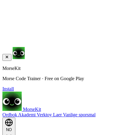
MorseKit
Morse Code Trainer · Free on Google Play
Install
MorseKit
Ordbok
Akademi
Verktoy
Laer
Vanlige sporsmal
NO