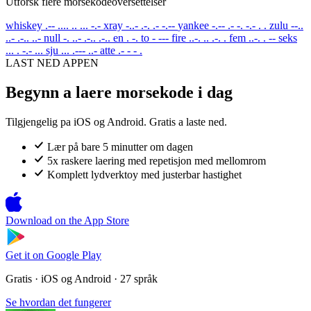
Utforsk flere morsekodeoversettelser
whiskey
.-- .... .. ... -.-
xray
-..- .-. .- -.--
yankee
-.-- .- -. -.- . .
zulu
--..
..- .-.. ..-
null
-. ..- .-.. .-..
en
. -.
to
- ---
fire
..-. .. .-. .
fem
..-. . --
seks
... . -.- ...
sju
... .--- ..-
atte
.- - - .
LAST NED APPEN
Begynn a laere morsekode i dag
Tilgjengelig pa iOS og Android. Gratis a laste ned.
Lær på bare 5 minutter om dagen
5x raskere laering med repetisjon med mellomrom
Komplett lydverktoy med justerbar hastighet
Download on the
App Store
Get it on
Google Play
Gratis · iOS og Android · 27 språk
Se hvordan det fungerer