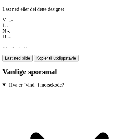
Last ned eller del dette designet
V
...-
I
..
N
-.
D
-..
·
·
·
−
·
·
−
·
−
·
·
Last ned bilde
Kopier til utklippstavle
Vanlige sporsmal
Hva er "vind" i morsekode?