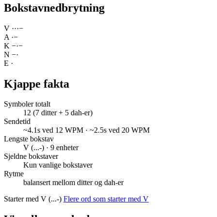
Bokstavnedbrytning
V
·
·
·
−
A
·
−
K
−
·
−
N
−
·
E
·
Kjappe fakta
Symboler totalt
12 (7 ditter + 5 dah-er)
Sendetid
~4.1s ved 12 WPM · ~2.5s ved 20 WPM
Lengste bokstav
V (...-) · 9 enheter
Sjeldne bokstaver
Kun vanlige bokstaver
Rytme
balansert mellom ditter og dah-er
Starter med V (...-)
Flere ord som starter med V