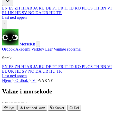
EN
ES
ZH
HI
AR
JA
RU
DE
PT
FR
IT
ID
KO
PL
CS
TH
BN
VI
EL
UK
HE
SV
NO
DA
UR
HU
TR
Last ned appen
MorseKit
Ordbok
Akademi
Verktoy
Laer
Vanlige sporsmal
Sprak
EN
ES
ZH
HI
AR
JA
RU
DE
PT
FR
IT
ID
KO
PL
CS
TH
BN
VI
EL
UK
HE
SV
NO
DA
UR
HU
TR
Last ned appen
Hjem
>
Ordbok
>
V
>
VAKNE
Vakne
i morsekode
·
·
·
−
·
−
−
·
−
−
·
·
Lytt
Last ned .wav
Kopier
Del