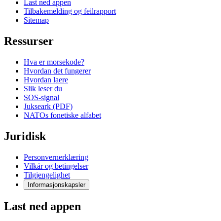
Last ned appen
Tilbakemelding og feilrapport
Sitemap
Ressurser
Hva er morsekode?
Hvordan det fungerer
Hvordan laere
Slik leser du
SOS-signal
Jukseark (PDF)
NATOs fonetiske alfabet
Juridisk
Personvernerklæring
Vilkår og betingelser
Tilgjengelighet
Informasjonskapsler
Last ned appen