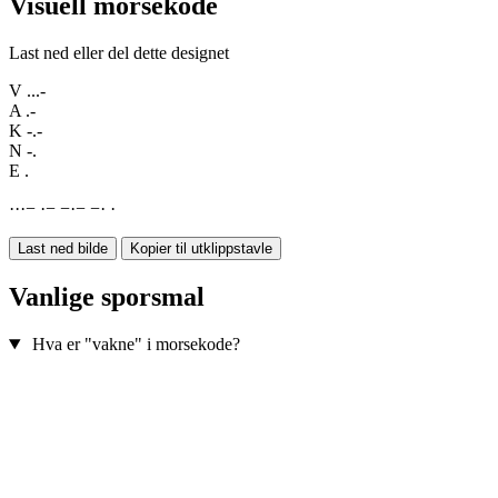
Visuell morsekode
Last ned eller del dette designet
V
...-
A
.-
K
-.-
N
-.
E
.
·
·
·
−
·
−
−
·
−
−
·
·
Last ned bilde
Kopier til utklippstavle
Vanlige sporsmal
Hva er "vakne" i morsekode?