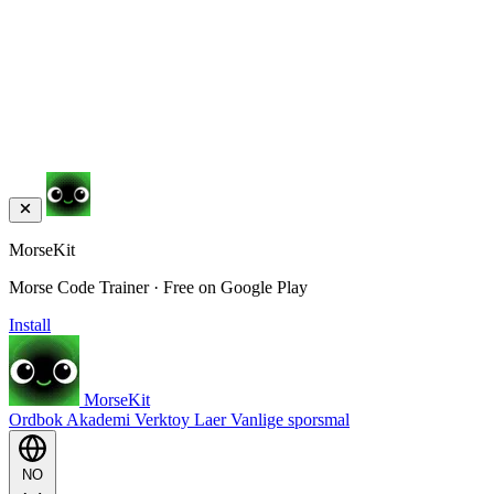
MorseKit
Morse Code Trainer · Free on Google Play
Install
MorseKit
Ordbok
Akademi
Verktoy
Laer
Vanlige sporsmal
NO