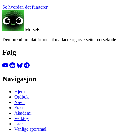
Se hvordan det fungerer
MorseKit
Den premium plattformen for a laere og oversette morsekode.
Følg
Navigasjon
Hjem
Ordbok
Navn
Fraser
Akademi
Verktoy
Laer
Vanlige sporsmal