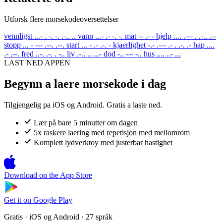
Utforsk flere morsekodeoversettelser
vennligst
...- . -. -. .-.. ..
vann
...- .- -. -.
mat
-- .- -
hjelp
.... .--- . .-.. .--
stopp
... - --- .--. .--.
start
... - .- .-. -
kjaerlighet
-.- .--- .- . .-. .-
hap
....
.- .--.
fred
..-. .-. . -..
liv
.-.. .. ...-
dod
-.. --- -..
hus
.... ..- ...
LAST NED APPEN
Begynn a laere morsekode i dag
Tilgjengelig pa iOS og Android. Gratis a laste ned.
Lær på bare 5 minutter om dagen
5x raskere laering med repetisjon med mellomrom
Komplett lydverktoy med justerbar hastighet
Download on the
App Store
Get it on
Google Play
Gratis · iOS og Android · 27 språk