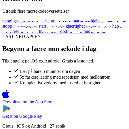
Utforsk flere morsekodeoversettelser
vennligst
...- . -. -. .-.. ..
vann
...- .- -. -.
mat
-- .- -
hjelp
.... .--- . .-.. .--
stopp
... - --- .--. .--.
start
... - .- .-. -
kjaerlighet
-.- .--- .- . .-. .-
hap
....
.- .--.
fred
..-. .-. . -..
liv
.-.. .. ...-
dod
-.. --- -..
hus
.... ..- ...
LAST NED APPEN
Begynn a laere morsekode i dag
Tilgjengelig pa iOS og Android. Gratis a laste ned.
Lær på bare 5 minutter om dagen
5x raskere laering med repetisjon med mellomrom
Komplett lydverktoy med justerbar hastighet
Download on the
App Store
Get it on
Google Play
Gratis · iOS og Android · 27 språk