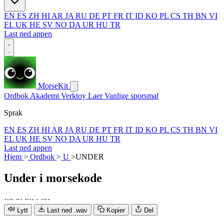
EN
ES
ZH
HI
AR
JA
RU
DE
PT
FR
IT
ID
KO
PL
CS
TH
BN
VI
EL
UK
HE
SV
NO
DA
UR
HU
TR
Last ned appen
MorseKit
Ordbok
Akademi
Verktoy
Laer
Vanlige sporsmal
Sprak
EN
ES
ZH
HI
AR
JA
RU
DE
PT
FR
IT
ID
KO
PL
CS
TH
BN
VI
EL
UK
HE
SV
NO
DA
UR
HU
TR
Last ned appen
Hjem
>
Ordbok
>
U
>
UNDER
Under
i morsekode
·
·
−
−
·
−
·
·
·
·
−
·
Lytt
Last ned .wav
Kopier
Del