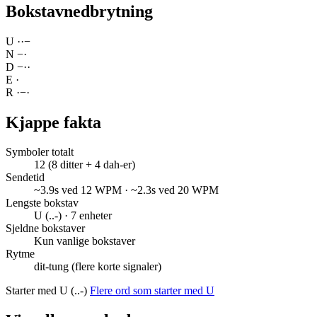
Bokstavnedbrytning
U
·
·
−
N
−
·
D
−
·
·
E
·
R
·
−
·
Kjappe fakta
Symboler totalt
12 (8 ditter + 4 dah-er)
Sendetid
~3.9s ved 12 WPM · ~2.3s ved 20 WPM
Lengste bokstav
U (..-) · 7 enheter
Sjeldne bokstaver
Kun vanlige bokstaver
Rytme
dit-tung (flere korte signaler)
Starter med U (..-)
Flere ord som starter med U