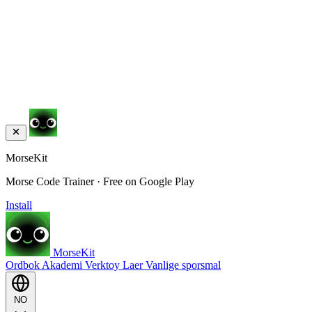
MorseKit
Morse Code Trainer · Free on Google Play
Install
MorseKit
Ordbok
Akademi
Verktoy
Laer
Vanlige sporsmal
NO