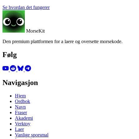
Se hvordan det fungerer
MorseKit
Den premium plattformen for a laere og oversette morsekode.
Følg
Navigasjon
Hjem
Ordbok
Navn
Fraser
Akademi
Verktoy
Laer
Vanlige sporsmal