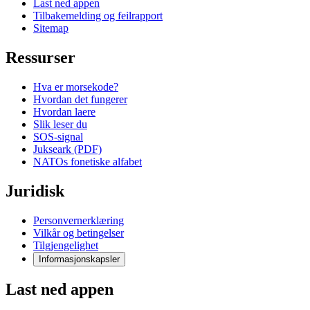
Last ned appen
Tilbakemelding og feilrapport
Sitemap
Ressurser
Hva er morsekode?
Hvordan det fungerer
Hvordan laere
Slik leser du
SOS-signal
Jukseark (PDF)
NATOs fonetiske alfabet
Juridisk
Personvernerklæring
Vilkår og betingelser
Tilgjengelighet
Informasjonskapsler
Last ned appen