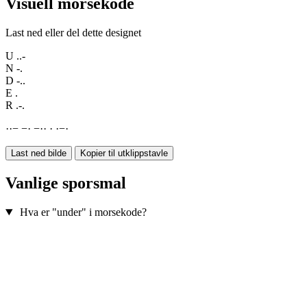
Visuell morsekode
Last ned eller del dette designet
U
..-
N
-.
D
-..
E
.
R
.-.
·
·
−
−
·
−
·
·
·
·
−
·
Last ned bilde
Kopier til utklippstavle
Vanlige sporsmal
Hva er "under" i morsekode?