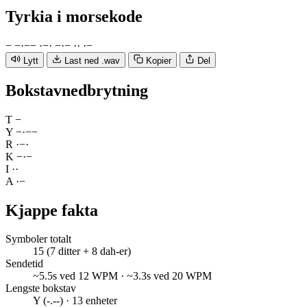
Tyrkia
i morsekode
−
−
·
−
−
·
−
·
−
·
−
·
·
·
−
Lytt
Last ned .wav
Kopier
Del
Bokstavnedbrytning
T
−
Y
−
·
−
−
R
·
−
·
K
−
·
−
I
·
·
A
·
−
Kjappe fakta
Symboler totalt
15 (7 ditter + 8 dah-er)
Sendetid
~5.5s ved 12 WPM · ~3.3s ved 20 WPM
Lengste bokstav
Y (-.--) · 13 enheter