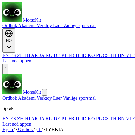
MorseKit
Ordbok
Akademi
Verktoy
Laer
Vanlige sporsmal
NO
EN
ES
ZH
HI
AR
JA
RU
DE
PT
FR
IT
ID
KO
PL
CS
TH
BN
VI
Last ned appen
MorseKit
Ordbok
Akademi
Verktoy
Laer
Vanlige sporsmal
Sprak
EN
ES
ZH
HI
AR
JA
RU
DE
PT
FR
IT
ID
KO
PL
CS
TH
BN
VI
Last ned appen
Hjem
>
Ordbok
>
T
>
TYRKIA