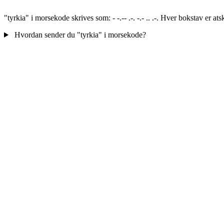
"tyrkia" i morsekode skrives som: - -.-- .-. -.- .. .-. Hver bokstav er 
Hvordan sender du "tyrkia" i morsekode?