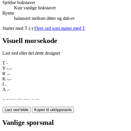
Sjeldne bokstaver
Kun vanlige bokstaver
Rytme
balansert mellom ditter og dah-er
Starter med T (-)
Flere ord som starter med T
Visuell morsekode
Last ned eller del dette designet
T
-
Y
-.--
R
.-.
K
-.-
I
..
A
.-
−
−
·
−
−
·
−
·
−
·
−
·
·
·
−
Last ned bilde
Kopier til utklippstavle
Vanlige sporsmal