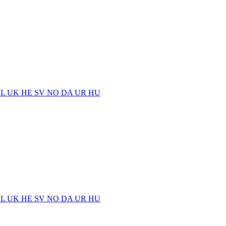
EL
UK
HE
SV
NO
DA
UR
HU
EL
UK
HE
SV
NO
DA
UR
HU