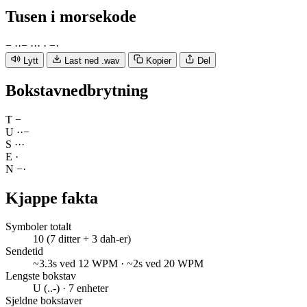
Tusen
i morsekode
−
·
·
−
·
·
·
·
−
·
Lytt
Last ned .wav
Kopier
Del
Bokstavnedbrytning
T
−
U
·
·
−
S
·
·
·
E
·
N
−
·
Kjappe fakta
Symboler totalt
10 (7 ditter + 3 dah-er)
Sendetid
~3.3s ved 12 WPM · ~2s ved 20 WPM
Lengste bokstav
U (..-) · 7 enheter
Sjeldne bokstaver