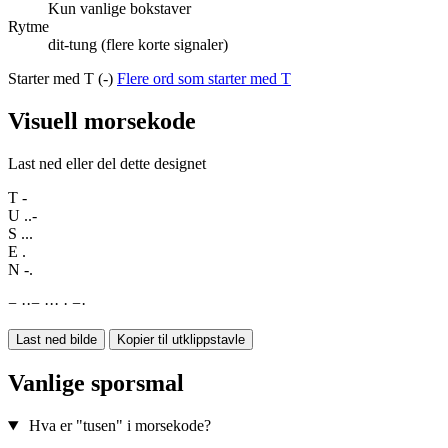
Kun vanlige bokstaver
Rytme
dit-tung (flere korte signaler)
Starter med T (-)
Flere ord som starter med T
Visuell morsekode
Last ned eller del dette designet
T
-
U
..-
S
...
E
.
N
-.
−
·
·
−
·
·
·
·
−
·
Last ned bilde
Kopier til utklippstavle
Vanlige sporsmal
Hva er "tusen" i morsekode?