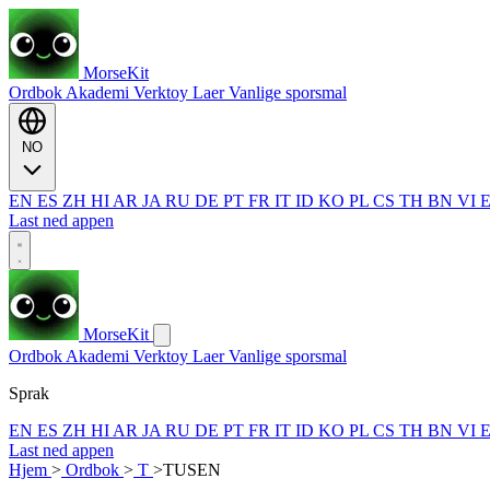
MorseKit
Ordbok
Akademi
Verktoy
Laer
Vanlige sporsmal
NO
EN
ES
ZH
HI
AR
JA
RU
DE
PT
FR
IT
ID
KO
PL
CS
TH
BN
VI
Last ned appen
MorseKit
Ordbok
Akademi
Verktoy
Laer
Vanlige sporsmal
Sprak
EN
ES
ZH
HI
AR
JA
RU
DE
PT
FR
IT
ID
KO
PL
CS
TH
BN
VI
Last ned appen
Hjem
>
Ordbok
>
T
>
TUSEN