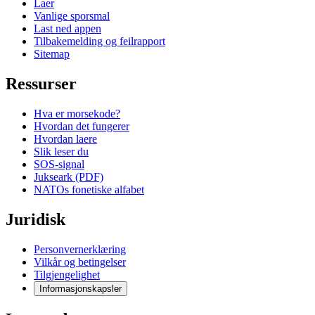
Laer
Vanlige sporsmal
Last ned appen
Tilbakemelding og feilrapport
Sitemap
Ressurser
Hva er morsekode?
Hvordan det fungerer
Hvordan laere
Slik leser du
SOS-signal
Jukseark (PDF)
NATOs fonetiske alfabet
Juridisk
Personvernerklæring
Vilkår og betingelser
Tilgjengelighet
Informasjonskapsler