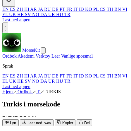
EN
ES
ZH
HI
AR
JA
RU
DE
PT
FR
IT
ID
KO
PL
CS
TH
BN
VI
EL
UK
HE
SV
NO
DA
UR
HU
TR
Last ned appen
MorseKit
Ordbok
Akademi
Verktoy
Laer
Vanlige sporsmal
Sprak
EN
ES
ZH
HI
AR
JA
RU
DE
PT
FR
IT
ID
KO
PL
CS
TH
BN
VI
EL
UK
HE
SV
NO
DA
UR
HU
TR
Last ned appen
Hjem
>
Ordbok
>
T
>
TURKIS
Turkis
i morsekode
−
·
·
−
·
−
·
−
·
−
·
·
·
·
·
Lytt
Last ned .wav
Kopier
Del