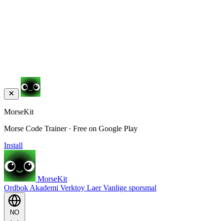
MorseKit
Morse Code Trainer · Free on Google Play
Install
MorseKit
Ordbok
Akademi
Verktoy
Laer
Vanlige sporsmal
NO