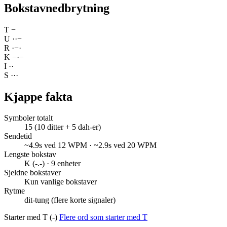
Bokstavnedbrytning
T
−
U
·
·
−
R
·
−
·
K
−
·
−
I
·
·
S
·
·
·
Kjappe fakta
Symboler totalt
15 (10 ditter + 5 dah-er)
Sendetid
~4.9s ved 12 WPM · ~2.9s ved 20 WPM
Lengste bokstav
K (-.-) · 9 enheter
Sjeldne bokstaver
Kun vanlige bokstaver
Rytme
dit-tung (flere korte signaler)
Starter med T (-)
Flere ord som starter med T