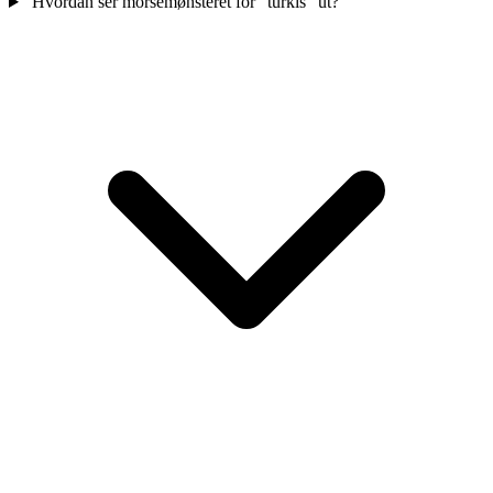
Hvordan ser morsemønsteret for "turkis" ut?