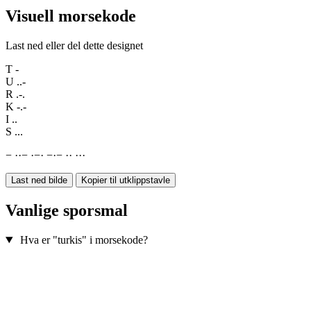
Visuell morsekode
Last ned eller del dette designet
T
-
U
..-
R
.-.
K
-.-
I
..
S
...
−
·
·
−
·
−
·
−
·
−
·
·
·
·
·
Last ned bilde
Kopier til utklippstavle
Vanlige sporsmal
Hva er "turkis" i morsekode?