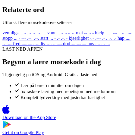
Relaterte ord
Utforsk flere morsekodeoversettelser
vennligst
...- . -. -. .-.. ..
vann
...- .- -. -.
mat
-- .- -
hjelp
.... .--- . .-.. .--
stopp
... - --- .--. .--.
start
... - .- .-. -
kjaerlighet
-.- .--- .- . .-. .-
hap
....
.- .--.
fred
..-. .-. . -..
liv
.-.. .. ...-
dod
-.. --- -..
hus
.... ..- ...
LAST NED APPEN
Begynn a laere morsekode i dag
Tilgjengelig pa iOS og Android. Gratis a laste ned.
Lær på bare 5 minutter om dagen
5x raskere laering med repetisjon med mellomrom
Komplett lydverktoy med justerbar hastighet
Download on the
App Store
Get it on
Google Play