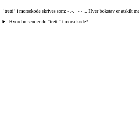
"tretti" i morsekode skrives som: - .-. . - - ... Hver bokstav er atskil
Hvordan sender du "tretti" i morsekode?