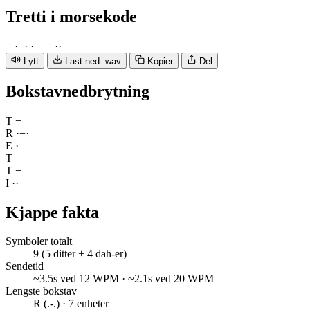
Tretti
i morsekode
−
·
−
·
·
−
−
·
·
Lytt
Last ned .wav
Kopier
Del
Bokstavnedbrytning
T
−
R
·
−
·
E
·
T
−
T
−
I
·
·
Kjappe fakta
Symboler totalt
9 (5 ditter + 4 dah-er)
Sendetid
~3.5s ved 12 WPM · ~2.1s ved 20 WPM
Lengste bokstav
R (.-.) · 7 enheter