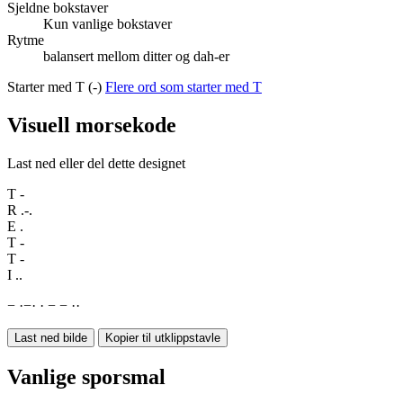
Sjeldne bokstaver
Kun vanlige bokstaver
Rytme
balansert mellom ditter og dah-er
Starter med T (-)
Flere ord som starter med T
Visuell morsekode
Last ned eller del dette designet
T
-
R
.-.
E
.
T
-
T
-
I
..
−
·
−
·
·
−
−
·
·
Last ned bilde
Kopier til utklippstavle
Vanlige sporsmal