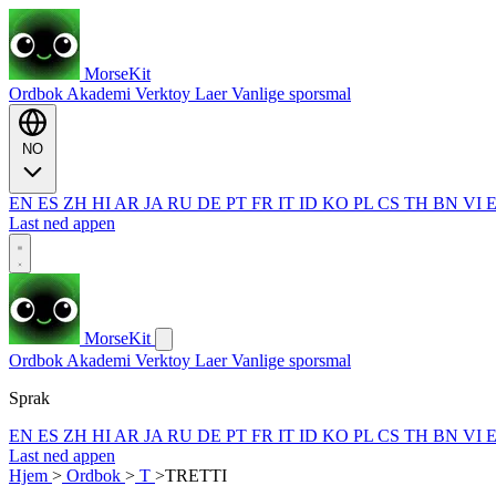
MorseKit
Ordbok
Akademi
Verktoy
Laer
Vanlige sporsmal
NO
EN
ES
ZH
HI
AR
JA
RU
DE
PT
FR
IT
ID
KO
PL
CS
TH
BN
VI
Last ned appen
MorseKit
Ordbok
Akademi
Verktoy
Laer
Vanlige sporsmal
Sprak
EN
ES
ZH
HI
AR
JA
RU
DE
PT
FR
IT
ID
KO
PL
CS
TH
BN
VI
Last ned appen
Hjem
>
Ordbok
>
T
>
TRETTI