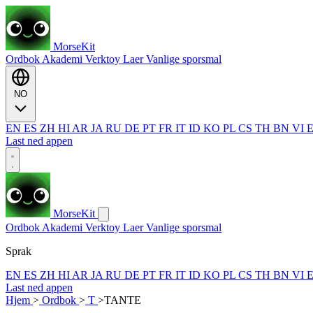
MorseKit
Ordbok
Akademi
Verktoy
Laer
Vanlige sporsmal
NO
EN
ES
ZH
HI
AR
JA
RU
DE
PT
FR
IT
ID
KO
PL
CS
TH
BN
VI
Last ned appen
MorseKit
Ordbok
Akademi
Verktoy
Laer
Vanlige sporsmal
Sprak
EN
ES
ZH
HI
AR
JA
RU
DE
PT
FR
IT
ID
KO
PL
CS
TH
BN
VI
Last ned appen
Hjem
>
Ordbok
>
T
>
TANTE