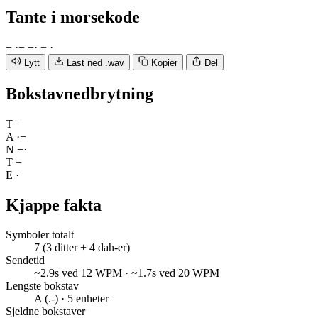
Tante
i morsekode
−
·
−
−
·
−
·
Lytt
Last ned .wav
Kopier
Del
Bokstavnedbrytning
T
−
A
·
−
N
−
·
T
−
E
·
Kjappe fakta
Symboler totalt
7 (3 ditter + 4 dah-er)
Sendetid
~2.9s ved 12 WPM · ~1.7s ved 20 WPM
Lengste bokstav
A (.-) · 5 enheter
Sjeldne bokstaver