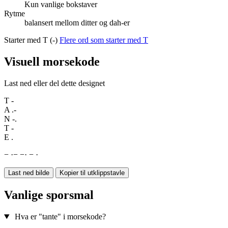
Kun vanlige bokstaver
Rytme
balansert mellom ditter og dah-er
Starter med T (-)
Flere ord som starter med T
Visuell morsekode
Last ned eller del dette designet
T
-
A
.-
N
-.
T
-
E
.
−
·
−
−
·
−
·
Last ned bilde
Kopier til utklippstavle
Vanlige sporsmal
Hva er "tante" i morsekode?