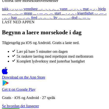
Utforsk flere morsekodeoversettelser
takk
- .- -.- -.-
vennligst
...- . -. -. .-.. ..
vann
...- .- -. -.
mat
-- .- -
hjelp
.... .--- . .-.. .--
stopp
... - --- .--. .--.
start
... - .- .-. -
kjaerlighet
-.- .--- .-
. .-. .-
hap
.... .- .--.
fred
..-. .-. . -..
liv
.-.. .. ...-
dod
-.. --- -..
LAST NED APPEN
Begynn a laere morsekode i dag
Tilgjengelig pa iOS og Android. Gratis a laste ned.
Lær på bare 5 minutter om dagen
5x raskere laering med repetisjon med mellomrom
Komplett lydverktoy med justerbar hastighet
Download on the
App Store
Get it on
Google Play
Gratis · iOS og Android · 27 språk
Se hvordan det fungerer