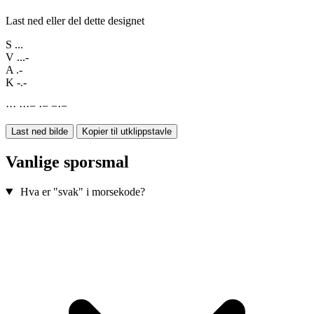
Last ned eller del dette designet
S
...
V
...-
A
.-
K
-.-
·
·
·
·
·
·
−
·
−
−
·
−
Last ned bilde
Kopier til utklippstavle
Vanlige sporsmal
Hva er "svak" i morsekode?