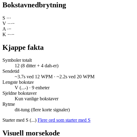
Bokstavnedbrytning
S
·
·
·
V
·
·
·
−
A
·
−
K
−
·
−
Kjappe fakta
Symboler totalt
12 (8 ditter + 4 dah-er)
Sendetid
~3.7s ved 12 WPM · ~2.2s ved 20 WPM
Lengste bokstav
V (...-) · 9 enheter
Sjeldne bokstaver
Kun vanlige bokstaver
Rytme
dit-tung (flere korte signaler)
Starter med S (...)
Flere ord som starter med S
Visuell morsekode