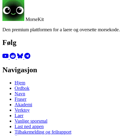
MorseKit
Den premium plattformen for a laere og oversette morsekode.
Følg
Navigasjon
Hjem
Ordbok
Navn
Fraser
Akademi
Verktoy
Laer
Vanlige sporsmal
Last ned appen
Tilbakemelding og feilrapport