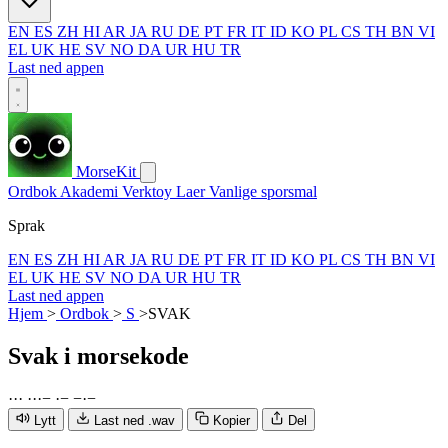
EN
ES
ZH
HI
AR
JA
RU
DE
PT
FR
IT
ID
KO
PL
CS
TH
BN
VI
EL
UK
HE
SV
NO
DA
UR
HU
TR
Last ned appen
MorseKit
Ordbok
Akademi
Verktoy
Laer
Vanlige sporsmal
Sprak
EN
ES
ZH
HI
AR
JA
RU
DE
PT
FR
IT
ID
KO
PL
CS
TH
BN
VI
EL
UK
HE
SV
NO
DA
UR
HU
TR
Last ned appen
Hjem
>
Ordbok
>
S
>
SVAK
Svak
i morsekode
·
·
·
·
·
·
−
·
−
−
·
−
Lytt
Last ned .wav
Kopier
Del