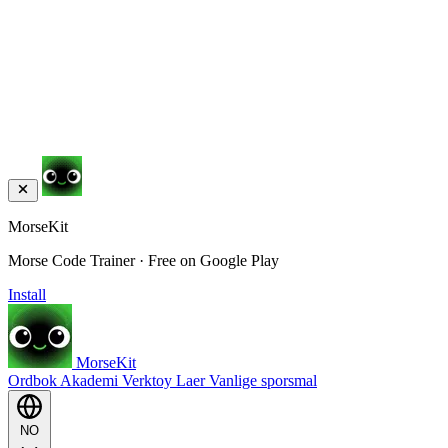
MorseKit
Morse Code Trainer · Free on Google Play
Install
MorseKit
Ordbok
Akademi
Verktoy
Laer
Vanlige sporsmal
NO