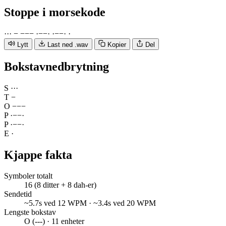
Stoppe
i morsekode
·
·
·
−
−
−
−
·
−
−
·
·
−
−
·
·
Lytt
Last ned .wav
Kopier
Del
Bokstavnedbrytning
S
·
·
·
T
−
O
−
−
−
P
·
−
−
·
P
·
−
−
·
E
·
Kjappe fakta
Symboler totalt
16 (8 ditter + 8 dah-er)
Sendetid
~5.7s ved 12 WPM · ~3.4s ved 20 WPM
Lengste bokstav
O (---) · 11 enheter