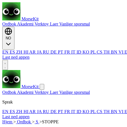
MorseKit
Ordbok
Akademi
Verktoy
Laer
Vanlige sporsmal
NO
EN
ES
ZH
HI
AR
JA
RU
DE
PT
FR
IT
ID
KO
PL
CS
TH
BN
VI
Last ned appen
MorseKit
Ordbok
Akademi
Verktoy
Laer
Vanlige sporsmal
Sprak
EN
ES
ZH
HI
AR
JA
RU
DE
PT
FR
IT
ID
KO
PL
CS
TH
BN
VI
Last ned appen
Hjem
>
Ordbok
>
S
>
STOPPE