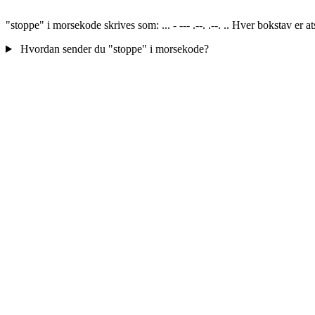
"stoppe" i morsekode skrives som: ... - --- .--. .--. .. Hver bokstav e
Hvordan sender du "stoppe" i morsekode?