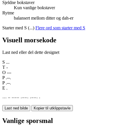
Sjeldne bokstaver
Kun vanlige bokstaver
Rytme
balansert mellom ditter og dah-er
Starter med S (...)
Flere ord som starter med S
Visuell morsekode
Last ned eller del dette designet
S
...
T
-
O
---
P
.--.
P
.--.
E
.
·
·
·
−
−
−
−
·
−
−
·
·
−
−
·
·
Last ned bilde
Kopier til utklippstavle
Vanlige sporsmal