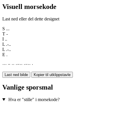
Visuell morsekode
Last ned eller del dette designet
S
...
T
-
I
..
L
.-..
L
.-..
E
.
·
·
·
−
·
·
·
−
·
·
·
−
·
·
·
Last ned bilde
Kopier til utklippstavle
Vanlige sporsmal
Hva er "stille" i morsekode?