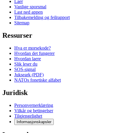
Laer
Vanlige sporsmal
Last ned appen
Tilbakemelding og feilrapport
Sitemap
Ressurser
Hva er morsekode?
Hvordan det fungerer
Hvordan laere
Slik leser du
SOS-signal
Jukseark (PDF)
NATOs fonetiske alfabet
Juridisk
Personvernerklæring
Vilkår og betingelser
Tilgjengelighet
Informasjonskapsler