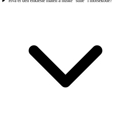
Hva er den enkleste måten å huske "stille" i morsekode?