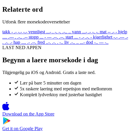
Relaterte ord
Utforsk flere morsekodeoversettelser
takk
- .- -.- -.-
vennligst
...- . -. -. .-.. ..
vann
...- .- -. -.
mat
-- .- -
hjelp
.... .--- . .-.. .--
stopp
... - --- .--. .--.
start
... - .- .-. -
kjaerlighet
-.- .--- .-
. .-. .-
hap
.... .- .--.
fred
..-. .-. . -..
liv
.-.. .. ...-
dod
-.. --- -..
LAST NED APPEN
Begynn a laere morsekode i dag
Tilgjengelig pa iOS og Android. Gratis a laste ned.
Lær på bare 5 minutter om dagen
5x raskere laering med repetisjon med mellomrom
Komplett lydverktoy med justerbar hastighet
Download on the
App Store
Get it on
Google Play