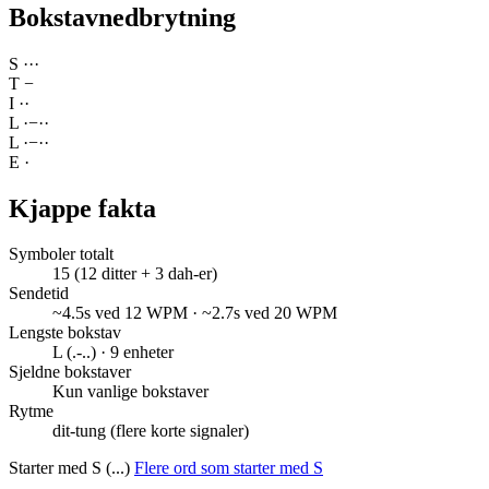
Bokstavnedbrytning
S
·
·
·
T
−
I
·
·
L
·
−
·
·
L
·
−
·
·
E
·
Kjappe fakta
Symboler totalt
15 (12 ditter + 3 dah-er)
Sendetid
~4.5s ved 12 WPM · ~2.7s ved 20 WPM
Lengste bokstav
L (.-..) · 9 enheter
Sjeldne bokstaver
Kun vanlige bokstaver
Rytme
dit-tung (flere korte signaler)
Starter med S (...)
Flere ord som starter med S