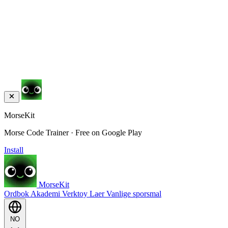
MorseKit
Morse Code Trainer · Free on Google Play
Install
MorseKit
Ordbok
Akademi
Verktoy
Laer
Vanlige sporsmal
NO