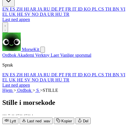
EN
ES
ZH
HI
AR
JA
RU
DE
PT
FR
IT
ID
KO
PL
CS
TH
BN
VI
EL
UK
HE
SV
NO
DA
UR
HU
TR
Last ned appen
MorseKit
Ordbok
Akademi
Verktoy
Laer
Vanlige sporsmal
Sprak
EN
ES
ZH
HI
AR
JA
RU
DE
PT
FR
IT
ID
KO
PL
CS
TH
BN
VI
EL
UK
HE
SV
NO
DA
UR
HU
TR
Last ned appen
Hjem
>
Ordbok
>
S
>
STILLE
Stille
i morsekode
·
·
·
−
·
·
·
−
·
·
·
−
·
·
·
Lytt
Last ned .wav
Kopier
Del